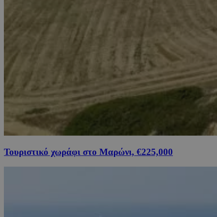
Τουριστικό χωράφι στο Μαρώνι, €225,000