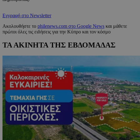
Εγγραφή στο Newsletter
Ακολουθήστε το
philenews.com στο Google News
και μάθετε
πρώτοι όλες τις ειδήσεις για την Κύπρο και τον κόσμο
ΤΑ ΑΚΙΝΗΤΑ ΤΗΣ ΕΒΔΟΜΑΔΑΣ