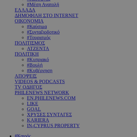
#Μέση Ανατολή
ΕΛΛΑΔΑ
ΔΗΜΟΦΙΛΗ ΣΤΟ INTERNET
ΟΙΚΟΝΟΜΙΑ
#Καύσιμα
#Συνταξιοδοτικό
#Τουρισμός
ΠΟΛΙΤΙΣΜΟΣ
ΑΤΖΕΝΤΑ
ΠΟΛΙΤΙΚΗ
#Κυπριακό
#Βουλή
#Κυβέρνηση
ΑΠΟΨΕΙΣ
VIDEOS & PODCASTS
TV ΟΔΗΓΟΣ
PHILENEWS NETWORK
EN.PHILENEWS.COM
LIKE
GOAL
ΧΡΥΣΕΣ ΣΥΝΤΑΓΕΣ
KARIERA
IN-CYPRUS PROPERTY
#Καιρός