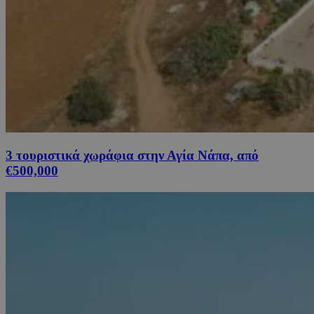
3 τουριστικά χωράφια στην Αγία Νάπα, από
€500,000