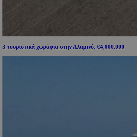
3 τουριστικά χωράφια στην Αλαμινό, €4,000,000