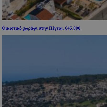
Οικιστικό χωράφι στην Πέγεια, €45,000