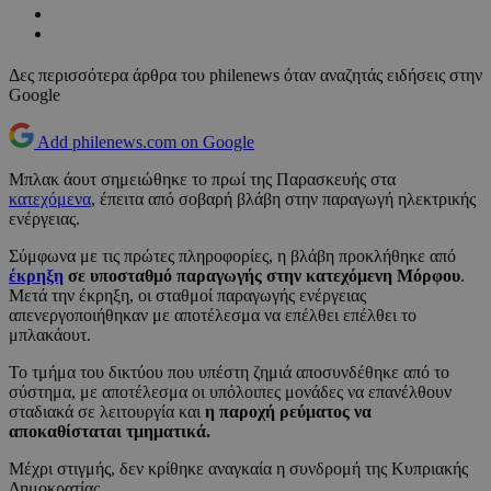
Δες περισσότερα άρθρα του philenews όταν αναζητάς ειδήσεις στην
Google
Add philenews.com on Google
Mπλακ άουτ σημειώθηκε το πρωί της Παρασκευής στα
κατεχόμενα
, έπειτα από σοβαρή βλάβη στην παραγωγή ηλεκτρικής
ενέργειας.
Σύμφωνα με τις πρώτες πληροφορίες, η βλάβη προκλήθηκε από
έκρηξη
σε υποσταθμό παραγωγής στην κατεχόμενη Μόρφου
.
Μετά την έκρηξη, οι σταθμοί παραγωγής ενέργειας
απενεργοποιήθηκαν με αποτέλεσμα να επέλθει επέλθει το
μπλακάουτ.
Το τμήμα του δικτύου που υπέστη ζημιά αποσυνδέθηκε από το
σύστημα, με αποτέλεσμα οι υπόλοιπες μονάδες να επανέλθουν
σταδιακά σε λειτουργία και
η παροχή ρεύματος να
αποκαθίσταται τμηματικά.
Μέχρι στιγμής, δεν κρίθηκε αναγκαία η συνδρομή της Κυπριακής
Δημοκρατίας.