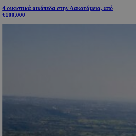
4 οικιστικά οικόπεδα στην Λακατάμεια, από
€100,000