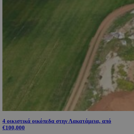
4 οικιστικά οικόπεδα στην Λακατάμεια, από
€100,000