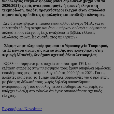
Φορολογίας επέβαλε φόρους βάσει δηλώσεων (μέχρι και το
2020/2021) χωρίς αναπροσαρμογές ή εμφανή ελεγκτική
τεκμηρίωση, παρότι προγενέστεροι έλεγχοι είχαν αποδώσει
σημαντικές πρόσθετες φορολογίες και αναδείξει αδυναμίες.
-Δεν διενεργήθηκαν επιτόπιοι ή/και άλλοι έλεγχοι ΦΠΑ, για τα
τελευταία έξι έτη ακόμη και όπου υπήρχαν σοβαρά ευρήματα σε
παλαιότερους ελέγχους (π.χ. αναξιόπιστα βιβλία, ελλιπείς
δηλώσεις, αδυναμίες συστήματος πωλήσεων).
–
Σύμφωνα με πληροφόρηση από το Υφυπουργείο Τουρισμού,
τα 11 κέντρα αναψυχής και εστίασης που ελέγχθηκαν στην
περιοχή Μακένζι, δεν έχουν σχετική άδεια λειτουργίας.
-Εξάλλου, σύμφωνα με στοιχεία στο σύστημα ΤΕΠ, οι υπό
εξέταση εταιρείες στην πλειοψηφία τους έχουν υποβάλει δηλώσεις
εισοδήματος μέχρι το φορολογικό έτος 2020 ή/και 2021. Για τις
πλείστες εταιρείες, το Τμήμα επέβαλε φορολογίες για σειρά ετών,
με βάση τη δήλωσή τους, χωρίς δηλαδή οποιανδήποτε
αναπροσαρμογή του φορολογητέου εισοδήματος και χωρίς να
υπάρχει ένδειξη στο φάκελο ότι έγινε οποιοσδήποτε σχετικός
έλεγχος.
Εγγραφή στο Newsletter