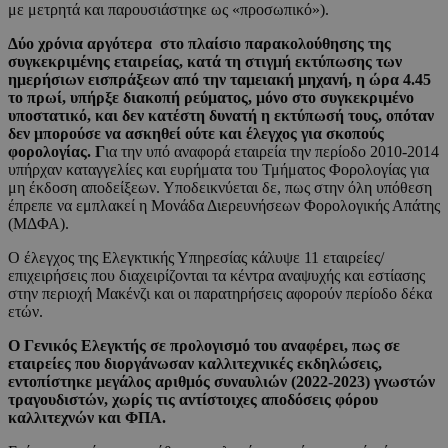
με μετρητά και παρουσιάστηκε ως «προσωπικό»).
Δύο χρόνια αργότερα στο πλαίσιο παρακολούθησης της
συγκεκριμένης εταιρείας, κατά τη στιγμή εκτύπωσης των
ημερήσιων εισπράξεων από την ταμειακή μηχανή, η ώρα 4.45
το πρωί, υπήρξε διακοπή ρεύματος, μόνο στο συγκεκριμένο
υποστατικό, και δεν κατέστη δυνατή η εκτύπωσή τους, οπόταν
δεν μπορούσε να ασκηθεί ούτε και έλεγχος για σκοπούς
φορολογίας. Γ
ια την υπό αναφορά εταιρεία την περίοδο 2010-2014
υπήρχαν καταγγελίες και ευρήματα του Τμήματος Φορολογίας για
μη έκδοση αποδείξεων. Υποδεικνύεται δε, πως στην όλη υπόθεση
έπρεπε να εμπλακεί η Μονάδα Διερευνήσεων Φορολογικής Απάτης
(ΜΔΦΑ).
Ο έλεγχος της Ελεγκτικής Υπηρεσίας κάλυψε 11 εταιρείες/
επιχειρήσεις που διαχειρίζονται τα κέντρα αναψυχής και εστίασης
στην περιοχή Μακένζι και οι παρατηρήσεις αφορούν περίοδο δέκα
ετών.
Ο Γενικός Ελεγκτής σε προλογισμό του αναφέρει, πως σε
εταιρείες που διοργάνωσαν καλλιτεχνικές εκδηλώσεις,
εντοπίστηκε μεγάλος αριθμός συναυλιών (2022-2023) γνωστών
τραγουδιστών, χωρίς τις αντίστοιχες αποδόσεις φόρου
καλλιτεχνών και ΦΠΑ.