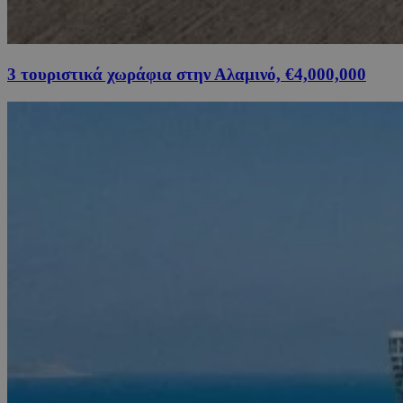
3 τουριστικά χωράφια στην Αλαμινό, €4,000,000