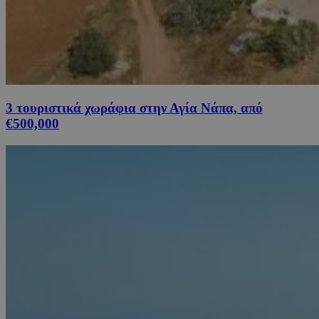
3 τουριστικά χωράφια στην Αγία Νάπα, από
€500,000