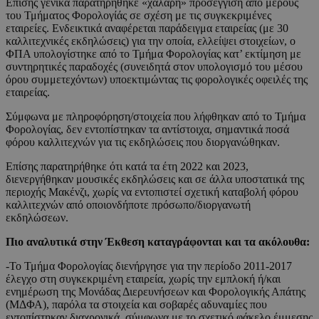
Επίσης γενικά παρατηρήθηκε «χαλαρή» προσέγγιση από μέρους
του Τμήματος Φορολογίάς σε σχέση με τις συγκεκριμένες
εταιρείες. Ενδεικτικά αναφέρεται παράδειγμα εταιρείας (με 30
καλλιτεχνικές εκδηλώσεις) για την οποία, ελλείψει στοιχείων, ο
ΦΠΑ υπολογίστηκε από το Τμήμα Φορολογίας κατ’ εκτίμηση με
συντηρητικές παραδοχές (συνειδητά στον υπολογισμό του μέσου
όρου συμμετεχόντων) υποεκτιμώντας τις φορολογικές οφειλές της
εταιρείας.
Σύμφωνα με πληροφόρηση/στοιχεία που λήφθηκαν από το Τμήμα
Φορολογίας, δεν εντοπίστηκαν τα αντίστοιχα, σημαντικά ποσά
φόρου καλλιτεχνών για τις εκδηλώσεις που διοργανώθηκαν.
Επίσης παρατηρήθηκε ότι κατά τα έτη 2022 και 2023,
διενεργήθηκαν μουσικές εκδηλώσεις και σε άλλα υποστατικά της
περιοχής Μακένζι, χωρίς να εντοπιστεί σχετική καταβολή φόρου
καλλιτεχνών από οποιονδήποτε πρόσωπο/διοργανωτή
εκδηλώσεων.
Πιο αναλυτικά στην Έκθεση καταγράφονται και τα ακόλουθα:
-Το Τμήμα Φορολογίας διενήργησε για την περίοδο 2011-2017
έλεγχο στη συγκεκριμένη εταιρεία, χωρίς την εμπλοκή ή/και
ενημέρωση της Μονάδας Διερευνήσεων και Φορολογικής Απάτης
(ΜΔΦΑ), παρόλα τα στοιχεία και σοβαρές αδυναμίες που
εντοπίστηκαν διαχρονικά, σύμφωνα με το σχετικό φάκελο έμμεσης