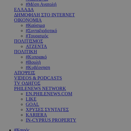
#Μέση Ανατολή
ΕΛΛΑΔΑ
ΔΗΜΟΦΙΛΗ ΣΤΟ INTERNET
ΟΙΚΟΝΟΜΙΑ
#Καύσιμα
#Συνταξιοδοτικό
#Τουρισμός
ΠΟΛΙΤΙΣΜΟΣ
ΑΤΖΕΝΤΑ
ΠΟΛΙΤΙΚΗ
#Κυπριακό
#Βουλή
#Κυβέρνηση
ΑΠΟΨΕΙΣ
VIDEOS & PODCASTS
TV ΟΔΗΓΟΣ
PHILENEWS NETWORK
EN.PHILENEWS.COM
LIKE
GOAL
ΧΡΥΣΕΣ ΣΥΝΤΑΓΕΣ
KARIERA
IN-CYPRUS PROPERTY
#Καιρός