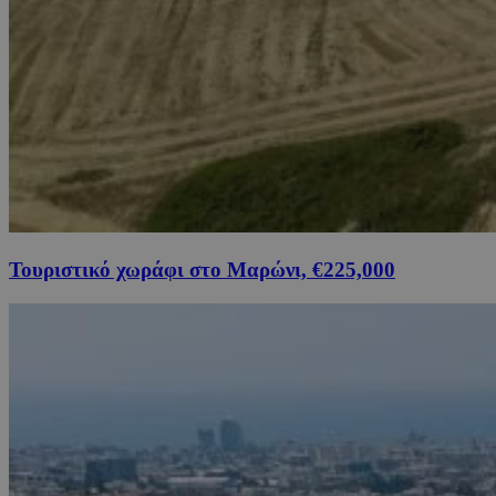
Τουριστικό χωράφι στο Μαρώνι, €225,000