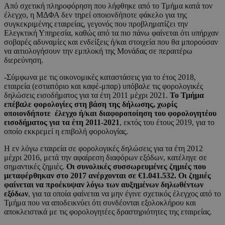
Από σχετική πληροφόρηση που λήφθηκε από το Τμήμα κατά τον
έλεγχο, η ΜΔΦΑ δεν τηρεί οποιονδήποτε φάκελο για της
συγκεκριμένης εταιρείας, γεγονός που προβληματίζει την
Ελεγκτική Υπηρεσία, καθώς από τα πιο πάνω φαίνεται ότι υπήρχαν
σοβαρές αδυναμίες και ενδείξεις ή/και στοιχεία που θα μπορούσαν
να αιτιολογήσουν την εμπλοκή της Μονάδας σε περαιτέρω
διερεύνηση.
-Σύμφωνα με τις οικονομικές καταστάσεις για το έτος 2018,
εταιρεία (εστιατόριο και καφέ-μπαρ) υπόβαλε τις φορολογικές
δηλώσεις εισοδήματος για τα έτη 2011 μέχρι 2021.
Το Τμήμα
επέβαλε φορολογίες στη βάση της δήλωσης, χωρίς
οποιονδήποτε έλεγχο ή/και διαφοροποίηση του φορολογητέου
εισοδήματος για τα έτη 2011-2021
, εκτός του έτους 2019, για το
οποίο εκκρεμεί η επιβολή φορολογίας.
Η εν λόγω εταιρεία σε φορολογικές δηλώσεις για τα έτη 2012
μέχρι 2016, μετά την αφαίρεση διαφόρων εξόδων, κατέληγε σε
σημαντικές ζημιές.
Οι συνολικές συσσωρευμένες ζημιές που
μεταφέρθηκαν στο 2017 ανέρχονται σε €1.041.532. Οι ζημιές
φαίνεται να προέκυψαν λόγω των αυξημένων δηλωθέντων
εξόδων
, για τα οποία φαίνεται να μην έγινε σχετικός έλεγχος από το
Τμήμα που να αποδεικνύει ότι συνδέονται εξολοκλήρου και
αποκλειστικά με τις φορολογητέες δραστηριότητες της εταιρείας.