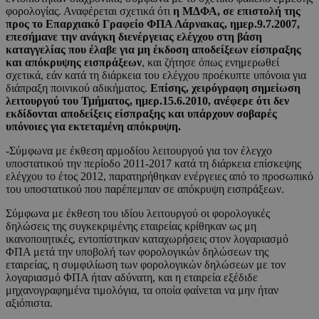
φορολογίας. Αναφέρεται σχετικά ότι
η ΜΔΦΑ, σε επιστολή της
προς το Επαρχιακό Γραφείο ΦΠΑ Λάρνακας, ημερ.9.7.2007,
επεσήμανε την ανάγκη διενέργειας ελέγχου στη βάση
καταγγελίας που έλαβε για μη έκδοση αποδείξεων είσπραξης
και απόκρυψης εισπράξεων
, και ζήτησε όπως ενημερωθεί
σχετικά, εάν κατά τη διάρκεια του ελέγχου προέκυπτε υπόνοια για
διάπραξη ποινικού αδικήματος.
Επίσης, χειρόγραφη σημείωση
λειτουργού του Τμήματος, ημερ.15.6.2010, ανέφερε ότι δεν
εκδίδονται αποδείξεις είσπραξης και υπάρχουν σοβαρές
υπόνοιες για εκτεταμένη απόκρυψη.
-Σύμφωνα με έκθεση αρμοδίου λειτουργού για τον έλεγχο
υποστατικού την περίοδο 2011-2017 κατά τη διάρκεια επίσκεψης
ελέγχου το έτος 2012, παρατηρήθηκαν ενέργειες από το προσωπικό
του υποστατικού που παρέπεμπαν σε απόκρυψη εισπράξεων.
Σύμφωνα με έκθεση του ιδίου λειτουργού οι φορολογικές
δηλώσεις της συγκεκριμένης εταιρείας κρίθηκαν ως μη
ικανοποιητικές, εντοπίστηκαν καταχωρήσεις στον λογαριασμό
ΦΠΑ μετά την υποβολή των φορολογικών δηλώσεων της
εταιρείας, η συμφιλίωση των φορολογικών δηλώσεων με τον
λογαριασμό ΦΠΑ ήταν αδύνατη, και η εταιρεία εξέδιδε
μηχανογραφημένα τιμολόγια, τα οποία φαίνεται να μην ήταν
αξιόπιστα.