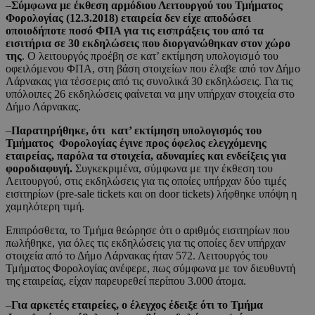
–
Σύμφωνα με έκθεση αρμόδιου Λειτουργού του Τμήματος
Φορολογίας (12.3.2018) εταιρεία δεν είχε αποδώσει
οποιοδήποτε ποσό ΦΠΑ για τις εισπράξεις του από τα
εισιτήρια σε 30 εκδηλώσεις που διοργανώθηκαν στον χώρο
της
. Ο λειτουργός προέβη σε κατ’ εκτίμηση υπολογισμό του
οφειλόμενου ΦΠΑ, στη βάση στοιχείων που έλαβε από τον Δήμο
Λάρνακας για τέσσερις από τις συνολικά 30 εκδηλώσεις. Για τις
υπόλοιπες 26 εκδηλώσεις φαίνεται να μην υπήρχαν στοιχεία στο
Δήμο Λάρνακας.
–
Παρατηρήθηκε, ότι κατ’ εκτίμηση υπολογισμός του
Τμήματος Φορολογίας έγινε προς όφελος ελεγχόμενης
εταιρείας, παρόλα τα στοιχεία, αδυναμίες και ενδείξεις για
φοροδιαφυγή.
Συγκεκριμένα, σύμφωνα με την έκθεση του
Λειτουργού, στις εκδηλώσεις για τις οποίες υπήρχαν δύο τιμές
εισιτηρίων (pre-sale tickets και on door tickets) λήφθηκε υπόψη η
χαμηλότερη τιμή.
Επιπρόσθετα, το Τμήμα θεώρησε ότι ο αριθμός εισιτηρίων που
πωλήθηκε, για όλες τις εκδηλώσεις για τις οποίες δεν υπήρχαν
στοιχεία από το Δήμο Λάρνακας ήταν 572. Λειτουργός του
Τμήματος Φορολογίας ανέφερε, πως σύμφωνα με τον διευθυντή
της εταιρείας, είχαν παρευρεθεί περίπου 3.000 άτομα.
–
Για αρκετές εταιρείες, ο έλεγχος έδειξε ότι το Τμήμα