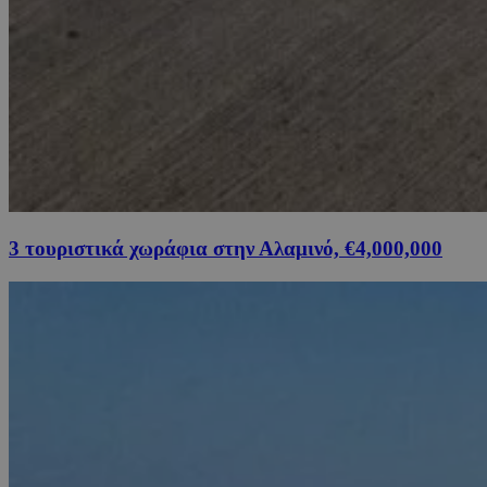
3 τουριστικά χωράφια στην Αλαμινό, €4,000,000