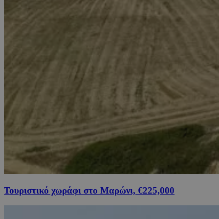
Τουριστικό χωράφι στο Μαρώνι, €225,000