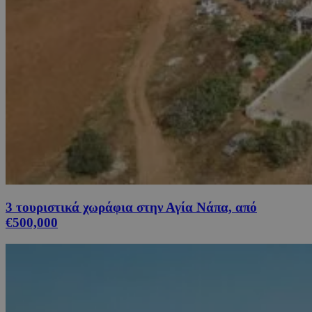
3 τουριστικά χωράφια στην Αγία Νάπα, από
€500,000