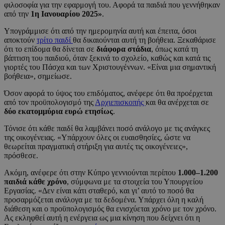
φιλοσοφία για την εφαρμογή του. Αφορά τα παιδιά που γεννήθηκαν
από την
1η Ιανουαρίου 2025»
.
Υπογράμμισε ότι από την ημερομηνία αυτή και έπειτα, όσοι
αποκτούν
τρίτο παιδί
θα δικαιούνται αυτή τη βοήθεια. Ξεκαθάρισε
ότι το επίδομα θα δίνεται σε
διάφορα στάδια
, όπως κατά τη
βάπτιση του παιδιού, όταν ξεκινά το σχολείο, καθώς και κατά τις
γιορτές του Πάσχα και των Χριστουγέννων. «Είναι μια σημαντική
βοήθεια», σημείωσε.
Όσον αφορά το ύψος του επιδόματος, ανέφερε ότι θα προέρχεται
από τον προϋπολογισμό της
Αρχιεπισκοπής
και θα ανέρχεται σε
δύο εκατομμύρια ευρώ ετησίως
.
Τόνισε ότι κάθε παιδί θα λαμβάνει ποσό ανάλογο με τις ανάγκες
της οικογένειας. «Υπάρχουν όλες οι ευαισθησίες, ώστε να
θεωρείται πραγματική στήριξη για αυτές τις οικογένειες»,
πρόσθεσε.
Ακόμη, ανέφερε ότι στην Κύπρο γεννιούνται περίπου
1.000–1.200
παιδιά κάθε χρόνο
, σύμφωνα με τα στοιχεία του Υπουργείου
Εργασίας. «Δεν είναι κάτι σταθερό, και γι’ αυτό το ποσό θα
προσαρμόζεται ανάλογα με τα δεδομένα. Υπάρχει όλη η καλή
διάθεση και ο προϋπολογισμός θα ενισχύεται χρόνο με τον χρόνο.
Ας εκληφθεί αυτή η ενέργεια ως μια κίνηση που δείχνει ότι η