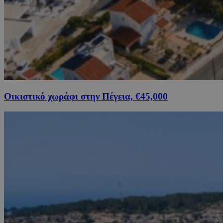
Οικιστικό χωράφι στην Πέγεια, €45,000