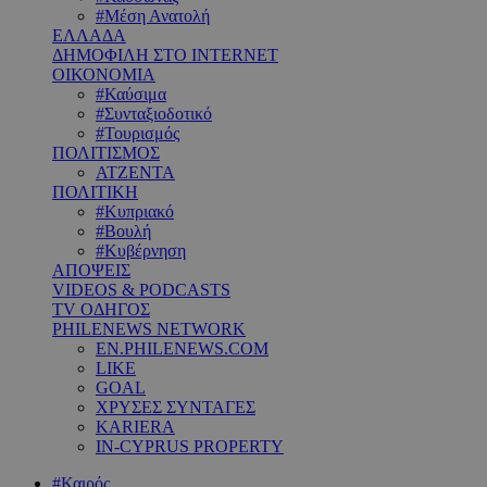
#Μέση Ανατολή
ΕΛΛΑΔΑ
ΔΗΜΟΦΙΛΗ ΣΤΟ INTERNET
ΟΙΚΟΝΟΜΙΑ
#Καύσιμα
#Συνταξιοδοτικό
#Τουρισμός
ΠΟΛΙΤΙΣΜΟΣ
ΑΤΖΕΝΤΑ
ΠΟΛΙΤΙΚΗ
#Κυπριακό
#Βουλή
#Κυβέρνηση
ΑΠΟΨΕΙΣ
VIDEOS & PODCASTS
TV ΟΔΗΓΟΣ
PHILENEWS NETWORK
EN.PHILENEWS.COM
LIKE
GOAL
ΧΡΥΣΕΣ ΣΥΝΤΑΓΕΣ
KARIERA
IN-CYPRUS PROPERTY
#Καιρός