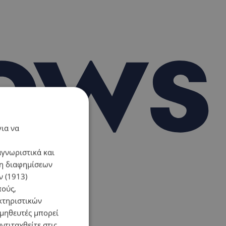
για να
αγνωριστικά και
ση διαφημίσεων
 (1913)
πούς,
κτηριστικών
ομηθευτές μπορεί
ντιταχθείτε στις