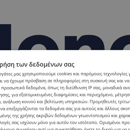
ρήση των δεδομένων σας
εργάτες μας χρησιμοποιούμε cookies και παρόμοιες τεχνολογίες 
ι να έχουμε πρόσβαση σε πληροφορίες στη συσκευή σας και να
 προσωπικά δεδομένα, όπως τη διεύθυνση IP σας, μοναδικά αν
σης, για εξατομικευμένες διαφημίσεις και περιεχόμενο, μέτρη
υ, ανάλυση κοινού και βελτίωση υπηρεσιών.
Προμηθευτές τρίτων
 να επεξεργάζονται τα δεδομένα σας για αυτούς και άλλους σκο
ένης της χρήσης ακριβών δεδομένων γεωεντοπισμού και χαρα
λογές σας ισχύουν μόνο για αυτόν τον ιστότοπο. Ορισμένοι πρ
 έννομο συμφέρον αντί για συγκατάθεση· έχετε το δικαίωμα να α