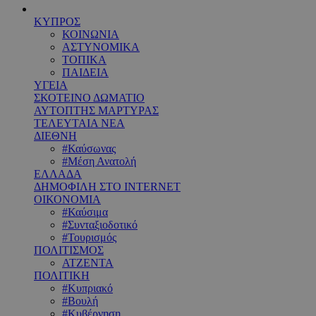
ΚΥΠΡΟΣ
ΚΟΙΝΩΝΙΑ
ΑΣΤΥΝΟΜΙΚΑ
ΤΟΠΙΚΑ
ΠΑΙΔΕΙΑ
ΥΓΕΙΑ
ΣΚΟΤΕΙΝΟ ΔΩΜΑΤΙΟ
ΑΥΤΟΠΤΗΣ ΜΑΡΤΥΡΑΣ
ΤΕΛΕΥΤΑΙΑ ΝΕΑ
ΔΙΕΘΝΗ
#Καύσωνας
#Μέση Ανατολή
ΕΛΛΑΔΑ
ΔΗΜΟΦΙΛΗ ΣΤΟ INTERNET
ΟΙΚΟΝΟΜΙΑ
#Καύσιμα
#Συνταξιοδοτικό
#Τουρισμός
ΠΟΛΙΤΙΣΜΟΣ
ΑΤΖΕΝΤΑ
ΠΟΛΙΤΙΚΗ
#Κυπριακό
#Βουλή
#Κυβέρνηση