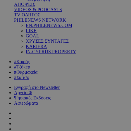
ΑΠΟΨΕΙΣ
VIDEOS & PODCASTS
TV ΟΔΗΓΟΣ
PHILENEWS NETWORK
EN.PHILENEWS.COM
LIKE
GOAL
ΧΡΥΣΕΣ ΣΥΝΤΑΓΕΣ
KARIERA
IN-CYPRUS PROPERTY
#Καιρός
#Τζόκερ
#Φαρμακεία
#Σκίτσο
Εγγραφή στο Newsletter
Αρχείο Φ
Ψηφιακές Εκδόσεις
Αφιερώματα