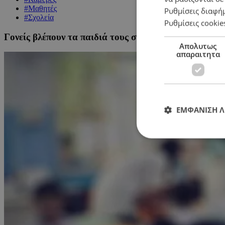
#Μαθητές
Ρυθμίσεις διαφή
#Σχολεία
Ρυθμίσεις cookie
Γονείς βλέπουν τα παιδιά τους στην κάμερα και πληρώ
Απολυτως
απαραιτητα
ΕΜΦΑΝΙΣΗ 