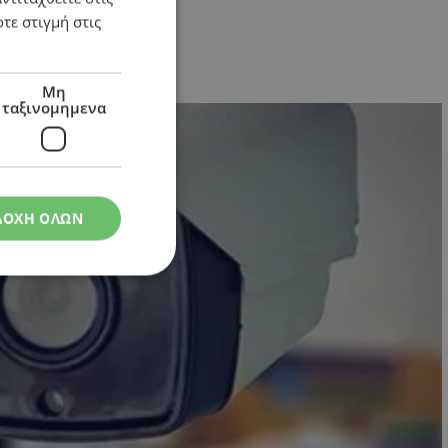
τε στιγμή στις
Μη
ταξινομημενα
ΔΟΧΗ ΟΛΩΝ