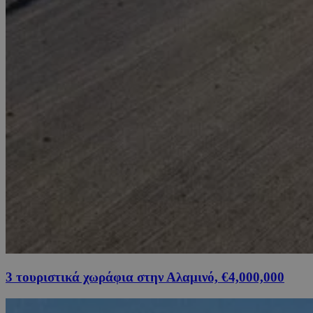
3 τουριστικά χωράφια στην Αλαμινό, €4,000,000