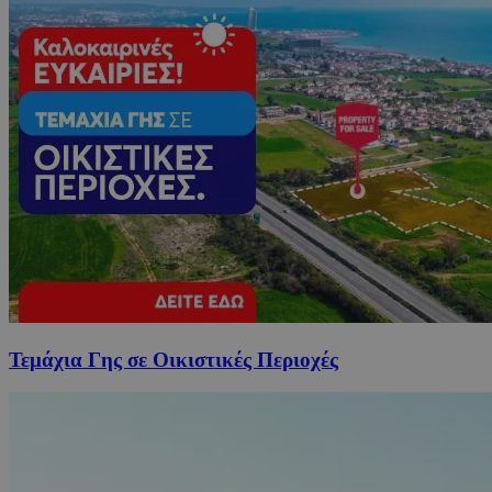
Τεμάχια Γης σε Οικιστικές Περιοχές