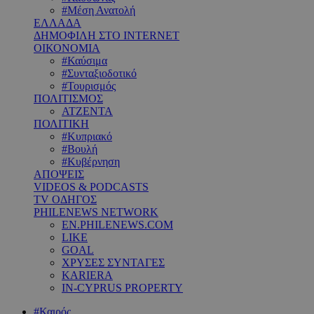
#Μέση Ανατολή
ΕΛΛΑΔΑ
ΔΗΜΟΦΙΛΗ ΣΤΟ INTERNET
ΟΙΚΟΝΟΜΙΑ
#Καύσιμα
#Συνταξιοδοτικό
#Τουρισμός
ΠΟΛΙΤΙΣΜΟΣ
ΑΤΖΕΝΤΑ
ΠΟΛΙΤΙΚΗ
#Κυπριακό
#Βουλή
#Κυβέρνηση
ΑΠΟΨΕΙΣ
VIDEOS & PODCASTS
TV ΟΔΗΓΟΣ
PHILENEWS NETWORK
EN.PHILENEWS.COM
LIKE
GOAL
ΧΡΥΣΕΣ ΣΥΝΤΑΓΕΣ
KARIERA
IN-CYPRUS PROPERTY
#Καιρός