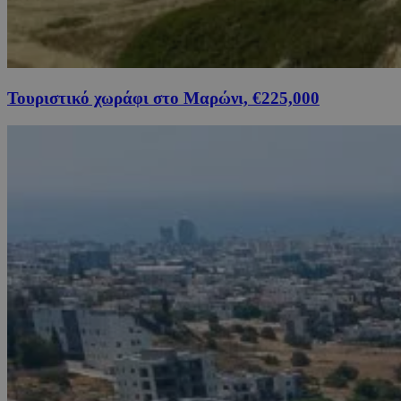
Τουριστικό χωράφι στο Μαρώνι, €225,000