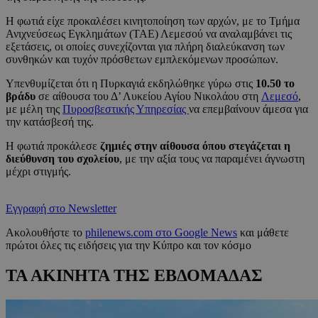
Η φωτιά είχε προκαλέσει κινητοποίηση των αρχών, με το Τμήμα
Ανιχνεύσεως Εγκλημάτων (ΤΑΕ) Λεμεσού να αναλαμβάνει τις
εξετάσεις, οι οποίες συνεχίζονται για πλήρη διαλεύκανση των
συνθηκών και τυχόν πρόσθετων εμπλεκόμενων προσώπων.
Υπενθυμίζεται ότι η Πυρκαγιά εκδηλώθηκε γύρω στις
10.50 το
βράδυ
σε αίθουσα του Δ’ Λυκείου Αγίου Νικολάου στη
Λεμεσό
,
με μέλη της
Πυροσβεστικής Υπηρεσίας
να επεμβαίνουν άμεσα για
την κατάσβεσή της.
Η φωτιά προκάλεσε
ζημιές στην αίθουσα όπου στεγάζεται η
διεύθυνση του σχολείου
, με την αξία τους να παραμένει άγνωστη
μέχρι στιγμής.
Εγγραφή στο Newsletter
Ακολουθήστε το
philenews.com στο Google News
και μάθετε
πρώτοι όλες τις ειδήσεις για την Κύπρο και τον κόσμο
ΤΑ ΑΚΙΝΗΤΑ ΤΗΣ ΕΒΔΟΜΑΔΑΣ