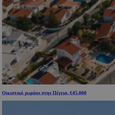
Οικιστικό χωράφι στην Πέγεια, €45,000