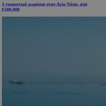
3 τουριστικά χωράφια στην Αγία Νάπα, από
€500,000