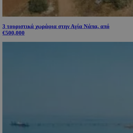
3 τουριστικά χωράφια στην Αγία Νάπα, από
€500,000