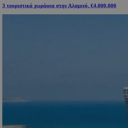
3 τουριστικά χωράφια στην Αλαμινό, €4,000,000