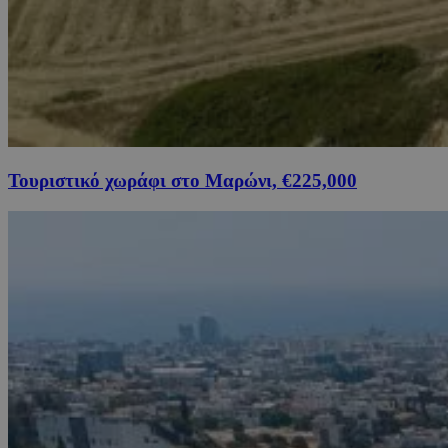
Τουριστικό χωράφι στο Μαρώνι, €225,000