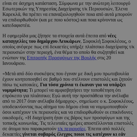
είναι σε άσχημη κατάσταση. Σύμφωνα με την ανώτερη λειτουργό
Εσωτερικών της Υπηρεσίας Διαχείρισης τ/κ Περιουσιών, Έλενα
Καρεκλά, θα πρέπει να επαναξιολογηθούν ποια από αυτά μπορούν
να επιδιορθωθούν (και με ποιο κόστος) και ποια κρίνονται ως
κατεδαφιστέα.
Η εφημερίδα μας ζήτησε τα στοιχεία αυτά έπειτα από
νέες
καταγγελίες του δημάρχου Λευκάρων
, Σοφοκλή Σοφοκλέους, ο
οποίος ανέφερε πως επί δεκαετίες υπήρξε πλιάτσικο διαχείρισης τ/κ
περιουσιών στην περιοχή, ένα θέμα το οποίο θα συζητηθεί και
ενώπιον της
Επιτροπής Προσφύγων της Βουλής
στις 20
Ιανουάριου.
«Μετά από δύο συσκέψεις που έγιναν με δική μου πρωτοβουλία
έχουν κινητοποιηθεί σε βαθμό που στέλνουν επιστολές και ζητούν
πίσω τις κατοικίες.
Για τόσα χρόνια τι έκαναν για να υπάρξει
νομιμότητα;
Τι μπορεί να αμφισβητήσει την τοποθέτηση ότι
επρόκειτο για πλιάτσικο; Εγώ αυτή την προσπάθεια την ανέλαβα
από το 2017 όταν ανέλαβα δήμαρχος», σημείωσε ο κ. Σοφοκλέους,
υποδεικνύοντας πως αίτημα του δήμου είναι να νομιμοποιηθούν
όσοι κατέχουν τ/κ περιουσίες και να επιδιορθωθούν οι επικίνδυνες
οικοδομές. «Η διαχείριση ήταν εις βάρος των προσφύγων και της
τοπικής κοινωνίας. Τις τελευταίες ημέρες αποστέλλονται επιστολές
σε άτομα που παρακρατούν
τ/κ περιουσίες
. Έπειτα από πολλές
δεκαετίες
γίνεται σοβαρός έλεγχος ποιοι τις κατέχουν κι εάν