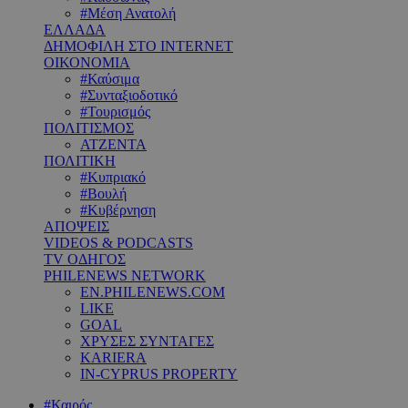
#Μέση Ανατολή
ΕΛΛΑΔΑ
ΔΗΜΟΦΙΛΗ ΣΤΟ INTERNET
ΟΙΚΟΝΟΜΙΑ
#Καύσιμα
#Συνταξιοδοτικό
#Τουρισμός
ΠΟΛΙΤΙΣΜΟΣ
ΑΤΖΕΝΤΑ
ΠΟΛΙΤΙΚΗ
#Κυπριακό
#Βουλή
#Κυβέρνηση
ΑΠΟΨΕΙΣ
VIDEOS & PODCASTS
TV ΟΔΗΓΟΣ
PHILENEWS NETWORK
EN.PHILENEWS.COM
LIKE
GOAL
ΧΡΥΣΕΣ ΣΥΝΤΑΓΕΣ
KARIERA
IN-CYPRUS PROPERTY
#Καιρός