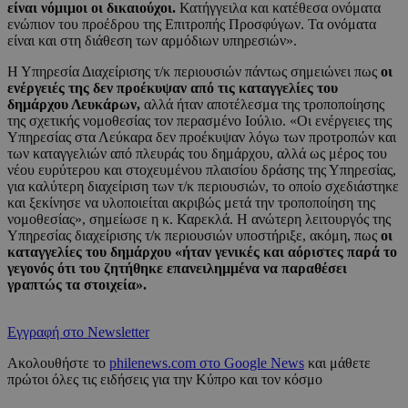
είναι νόμιμοι οι δικαιούχοι.
Κατήγγειλα και κατέθεσα ονόματα
ενώπιον του προέδρου της Επιτροπής Προσφύγων. Τα ονόματα
είναι και στη διάθεση των αρμόδιων υπηρεσιών».
Η Υπηρεσία Διαχείρισης τ/κ περιουσιών πάντως σημειώνει πως
οι
ενέργειές της δεν προέκυψαν από τις καταγγελίες του
δημάρχου Λευκάρων,
αλλά ήταν αποτέλεσμα της τροποποίησης
της σχετικής νομοθεσίας τον περασμένο Ιούλιο. «Οι ενέργειες της
Υπηρεσίας στα Λεύκαρα δεν προέκυψαν λόγω των προτροπών και
των καταγγελιών από πλευράς του δημάρχου, αλλά ως μέρος του
νέου ευρύτερου και στοχευμένου πλαισίου δράσης της Υπηρεσίας,
για καλύτερη διαχείριση των τ/κ περιουσιών, το οποίο σχεδιάστηκε
και ξεκίνησε να υλοποιείται ακριβώς μετά την τροποποίηση της
νομοθεσίας», σημείωσε η κ. Καρεκλά. Η ανώτερη λειτουργός της
Υπηρεσίας διαχείρισης τ/κ περιουσιών υποστήριξε, ακόμη, πως
οι
καταγγελίες του δημάρχου «ήταν γενικές και αόριστες παρά το
γεγονός ότι του ζητήθηκε επανειλημμένα να παραθέσει
γραπτώς τα στοιχεία».
Εγγραφή στο Newsletter
Ακολουθήστε το
philenews.com στο Google News
και μάθετε
πρώτοι όλες τις ειδήσεις για την Κύπρο και τον κόσμο