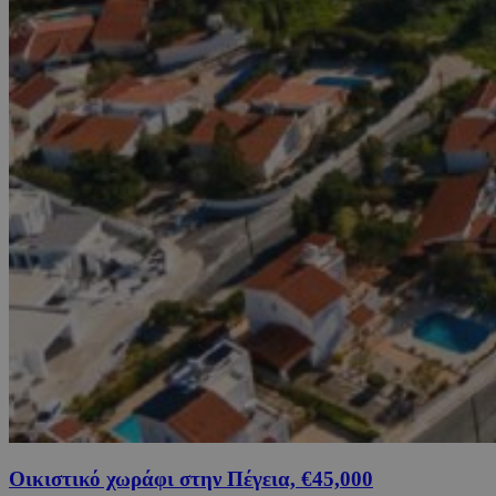
Οικιστικό χωράφι στην Πέγεια, €45,000