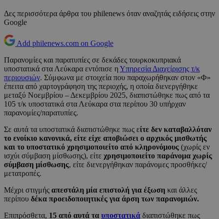
Δες περισσότερα άρθρα του philenews όταν αναζητάς ειδήσεις στην
Google
Add philenews.com on Google
Παρανομίες και παρατυπίες σε δεκάδες τουρκοκυπριακά
υποστατικά στα Λεύκαρα εντόπισε η
Υπηρεσία Διαχείρισης τ/κ
περιουσιών
. Σύμφωνα με στοιχεία που παραχωρήθηκαν στον «Φ»
έπειτα από χαρτογράφηση της περιοχής, η οποία διενεργήθηκε
μεταξύ Νοεμβρίου – Δεκεμβρίου 2025, διαπιστώθηκε πως από τα
105 τ/κ υποστατικά στα Λεύκαρα στα περίπου 30 υπήρχαν
παρανομίες/παρατυπίες.
Σε αυτά τα υποστατικά διαπιστώθηκε πως ε
ίτε δεν καταβαλλόταν
το ενοίκιο κανονικά, είτε είχε αποβιώσει ο αρχικός μισθωτής
και το υποστατικό χρησιμοποιείτο από κληρονόμους
(χωρίς εν
ισχύι σύμβαση μίσθωσης), είτε
χρησιμοποιείτο παράνομα χωρίς
σύμβαση μίσθωσης
, είτε διενεργήθηκαν παράνομες προσθήκες/
μετατροπές.
Μέχρι στιγμής
απεστάλη μία επιστολή για έξωση
και άλλες
περίπου
δέκα προειδοποιητικές για άρση των παρανομιών.
Επιπρόσθετα,
15 από αυτά τα
υποστατικά
διαπιστώθηκε πως