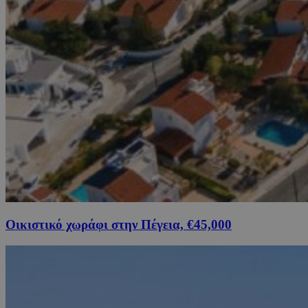
Οικιστικό χωράφι στην Πέγεια, €45,000