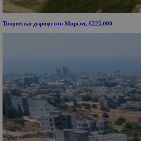
Τουριστικό χωράφι στο Μαρώνι, €225,000