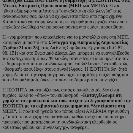
αποδεχθεί ΕΔΩ ΚΑΙ ΤΩΡΑ τη συμμετοχή της ΙΣΟΤΗΤΑΣ στις
Μικτές Επιτροπές Προσωπικού (ΜΕΠ και ΜΕΠΑ)
. Είναι
ηθικά οξύμωρο να μιλάτε για “συναδελφική αλληλεγγύη” στις
ανακοινώσεις σας, αλλά να οχυρώνεστε πίσω από παρωχημένα
Καταστατικά για να φιμώνετε τη φωνή αριθμού εργαζομένων που
επέλεξαν ελεύθερα να εκπροσωπούνται από εμάς», προστίθεται.
Η «νομιμότητα» που επικαλείστε για το μονοπώλιό σας στη ΜΕΠ,
καταρρέει μπροστά στο
Σύνταγμα της Κυπριακής Δημοκρατίας
(Άρθρα 21 και 28)
, στις Διεθνείς Συμβάσεις Εργασίας (ILO 87,
98, 151) και στο Ενωσιακό Δίκαιο. Δεν μπορείτε να ευαγγελίζεσθε
τον εκσυγχρονισμό των Φυλακών, όταν εσείς οι ίδιοι αρνείστε τον
εκδημοκρατισμό του συνδικαλισμού, επιβάλλοντας ένα καθεστώς
«θεσμικής ασφυξίας» στους συναδέλφους. Η ΙΣΟΤΗΤΑ δεν ζητά
χάρη. Απαιτεί την εφαρμογή των αρχών της ίσης μεταχείρισης και
του πλουραλισμού, όπως επιτάσσει η Δημοκρατία, συνεχίζει.
Η ΙΣΟΤΗΤΑ υποστηρίζει πως αυτός ο αποκλεισμός δεν είναι
τυχαίος, αλλά το «όπλο» του εκβιασμού. «
Καταγγέλλουμε ότι
γυρίζετε το προσωπικό και τους πιέζετε να ξεγραφτούν από την
ΙΣΟΤΗΤΑ με το εκβιαστικό επιχείρημα ότι “δεν είμαστε στη
ΜΕΠ”.
Η πολιτική ηγεσία του τόπου φέρει ΑΚΕΡΑΙΑ την ευθύνη
γι’ αυτό το συνεχιζόμενο σκάνδαλο, καθώς ανέχεται και συντηρεί
πρακτικές που μετατρέπουν τη συνδικαλιστική ελευθερία σε
καθεστώς φόβου και συναλλαγής», αναφέρει.