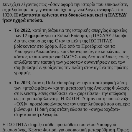
Συνεχίζει λέγοντας πως «όσον αφορά την ιστορία που επικαλείστε,
ας μιλήσουμε με γεγονότα και όχι με γενικόλογες αναφορές στο
1920.
Η αξιοπιστία κρίνεται στα δύσκολα και εκεί η ΠΑΣΥΔΥ
ήταν ηχηρά απούσα.
Το 2022
, κατά τη διάρκεια της ιστορικής απεργίας διαρκείας
των
17 ημερών
για το Ειδικό Επίδομα, η ΠΑΣΥΔΥ έλαμψε
δια της απουσίας της. Όταν τα μέλη της ΙΣΟΤΗΤΑΣ
βρίσκονταν στο δρόμο, έξω από το Προεδρικό και τα
Υπουργεία Δικαιοσύνης και Οικονομικών, διεκδικώντας με
κόστος τα αυτονόητα για ΟΛΟΥΣ τους Δεσμοφύλακες, εσείς
επιλέξατε την τακτική των χωριστών συναντήσεων και των
συμβιβασμών, γυρίζοντας την πλάτη στον αγώνα της πρώτης
γραμμής.
Το 2023
, όταν η Πολιτεία πρόκρινε την καταστροφική λύση
των «μπαλωμάτων» και τη μετατροπή της Ανοικτής Φυλακής
σε Κλειστή, εσείς σπεύσατε να «χαιρετίσετε» την απόφαση
ως μέτρο απάμβλυνσης. Η ΙΣΟΤΗΤΑ ήταν αυτή που φώναξε
«ΟΧΙ», προειδοποιώντας για τον υπερπληθυσμό που σήμερα
βιώνουμε. Η δική σας στάση έδωσε το «συγχωροχάρτι»
στην κρατική ολιγωρία.
Η ΙΣΟΤΗΤΑ στηρίζει κάθε προσπάθεια του νέου Υπουργού
Δικαιοσύνης, Κώστα Φυτιρή, για ουσιαστική μεταρρύθμιση. Όμως,