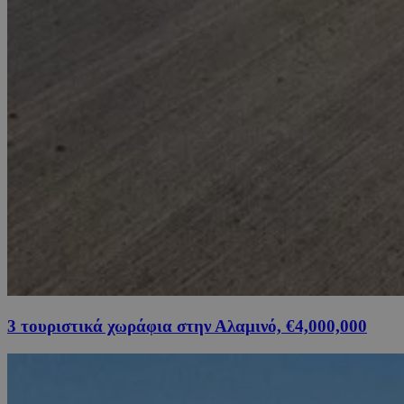
3 τουριστικά χωράφια στην Αλαμινό, €4,000,000