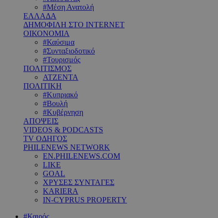
#Μέση Ανατολή
ΕΛΛΑΔΑ
ΔΗΜΟΦΙΛΗ ΣΤΟ INTERNET
ΟΙΚΟΝΟΜΙΑ
#Καύσιμα
#Συνταξιοδοτικό
#Τουρισμός
ΠΟΛΙΤΙΣΜΟΣ
ΑΤΖΕΝΤΑ
ΠΟΛΙΤΙΚΗ
#Κυπριακό
#Βουλή
#Κυβέρνηση
ΑΠΟΨΕΙΣ
VIDEOS & PODCASTS
TV ΟΔΗΓΟΣ
PHILENEWS NETWORK
EN.PHILENEWS.COM
LIKE
GOAL
ΧΡΥΣΕΣ ΣΥΝΤΑΓΕΣ
KARIERA
IN-CYPRUS PROPERTY
#Καιρός