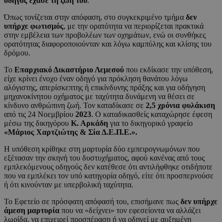
οδηγός έχασε τη ζωή του
.
Όπως τονίζεται στην απόφαση, στο συγκεκριμένο τμήμα
δεν
υπήρχε φωτισμός
, με την ορατότητα να περιορίζεται πρακτικά
στην εμβέλεια των προβολέων των οχημάτων, ενώ οι συνθήκες
ορατότητας διαφοροποιούνταν και λόγω καμπύλης και κλίσης του
δρόμου.
Το
Επαρχιακό Δικαστήριο Λεμεσού
που εκδίκασε την υπόθεση,
είχε κρίνει ένοχο έναν οδηγό για πρόκληση θανάτου λόγω
αλόγιστης, απερίσκεπτης ή επικίνδυνης πράξης και για οδήγηση
μηχανοκίνητου οχήματος με ταχύτητα δυνάμενη να θέσει σε
κίνδυνο ανθρώπινη ζωή. Τον καταδίκασε σε
2,5 χρόνια φυλάκιση
από τις 24 Νοεμβρίου
2023
. Ο καταδικασθείς καταχώρησε έφεση
μέσω της δικηγόρου
Κ. Αρκάδη
για το δικηγορικό γραφείο
«Μάριος Χαρτζιώτης & Σία Δ.Ε.Π.Ε.».
Η υπόθεση κρίθηκε στη μαρτυρία δύο εμπειρογνωμόνων που
εξέτασαν την σκηνή του δυστυχήματος, αφού κανένας από τους
εμπλεκόμενους οδηγούς δεν κατέθεσε ότι αντιλήφθηκε οτιδήποτε
που να εμπλέκει τον υπό κατηγορία οδηγό, είτε ότι προσπερνούσε
ή ότι κινούνταν με υπερβολική ταχύτητα.
Το Εφετείο σε πρόσφατη απόφασή του, επισήμανε πως
δεν υπήρχε
άμεση μαρτυρία
που να «δείχνει» τον εφεσείοντα να αλλάζει
λωρίδα, να επιχειρεί προσπέραση ή να οδηγεί με αυξημένη