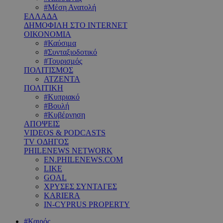
#Μέση Ανατολή
ΕΛΛΑΔΑ
ΔΗΜΟΦΙΛΗ ΣΤΟ INTERNET
ΟΙΚΟΝΟΜΙΑ
#Καύσιμα
#Συνταξιοδοτικό
#Τουρισμός
ΠΟΛΙΤΙΣΜΟΣ
ΑΤΖΕΝΤΑ
ΠΟΛΙΤΙΚΗ
#Κυπριακό
#Βουλή
#Κυβέρνηση
ΑΠΟΨΕΙΣ
VIDEOS & PODCASTS
TV ΟΔΗΓΟΣ
PHILENEWS NETWORK
EN.PHILENEWS.COM
LIKE
GOAL
ΧΡΥΣΕΣ ΣΥΝΤΑΓΕΣ
KARIERA
IN-CYPRUS PROPERTY
#Καιρός