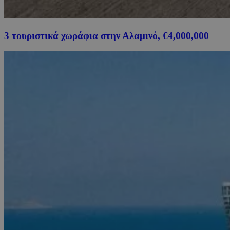
3 τουριστικά χωράφια στην Αλαμινό, €4,000,000