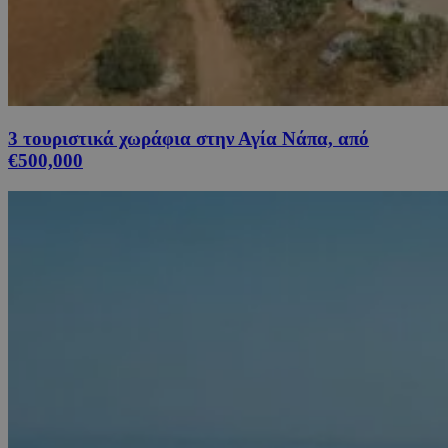
3 τουριστικά χωράφια στην Αγία Νάπα, από
€500,000