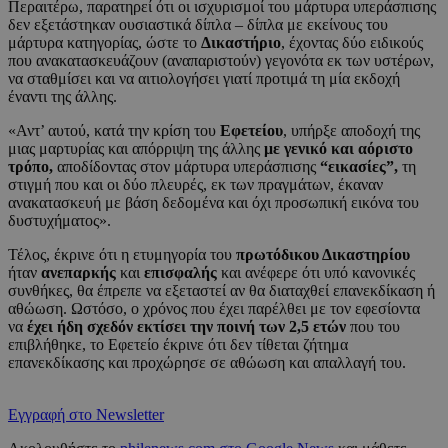
Περαιτέρω, παρατηρεί ότι οι ισχυρισμοί του μάρτυρα υπεράσπισης
δεν εξετάστηκαν ουσιαστικά δίπλα – δίπλα με εκείνους του
μάρτυρα κατηγορίας, ώστε το
Δικαστήριο
, έχοντας δύο ειδικούς
που ανακατασκευάζουν (αναπαριστούν) γεγονότα εκ των υστέρων,
να σταθμίσει και να αιτιολογήσει γιατί προτιμά τη μία εκδοχή
έναντι της άλλης.
«Αντ’ αυτού, κατά την κρίση του
Εφετείου
, υπήρξε αποδοχή της
μιας μαρτυρίας και απόρριψη της άλλης
με γενικό και αόριστο
τρόπο,
αποδίδοντας στον μάρτυρα υπεράσπισης
“εικασίες”,
τη
στιγμή που και οι δύο πλευρές, εκ των πραγμάτων, έκαναν
ανακατασκευή με βάση δεδομένα και όχι προσωπική εικόνα του
δυστυχήματος».
Τέλος, έκρινε ότι η ετυμηγορία του
πρωτόδικου Δικαστηρίου
ήταν
ανεπαρκής
και
επισφαλής
και ανέφερε ότι υπό κανονικές
συνθήκες, θα έπρεπε να εξεταστεί αν θα διαταχθεί επανεκδίκαση ή
αθώωση. Ωστόσο, ο χρόνος που έχει παρέλθει με τον εφεσίοντα
να
έχει ήδη σχεδόν εκτίσει την ποινή των 2,5 ετών
που του
επιβλήθηκε, το Εφετείο έκρινε ότι δεν τίθεται ζήτημα
επανεκδίκασης και προχώρησε σε αθώωση και απαλλαγή του.
Εγγραφή στο Newsletter