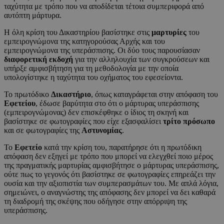
ταχύτητα με τρόπο που να αποδίδεται τέτοια συμπεριφορά από
αυτόπτη μάρτυρα.
Η όλη κρίση του Δικαστηρίου βασίστηκε στις
μαρτυρίες
του
εμπειρογνώμονα της κατηγορούσας Αρχής και του
εμπειρογνώμονα της υπεράσπισης. Οι δύο τους παρουσίασαν
διαφορετική εκδοχή
για την αλληλουχία των συγκρούσεων και
υπήρξε αμφισβήτηση για τη μεθοδολογία με την οποία
υπολογίστηκε η ταχύτητα του οχήματος του εφεσείοντα.
Το πρωτόδικο
Δικαστήριο
, όπως καταγράφεται στην απόφαση του
Εφετείου
, έδωσε βαρύτητα στο ότι ο μάρτυρας υπεράσπισης
(εμπειρογνώμονας) δεν επισκέφθηκε ο ίδιος τη σκηνή και
βασίστηκε σε φωτογραφίες που είχε εξασφαλίσει
τρίτο πρόσωπο
και σε φωτογραφίες της
Αστυνομίας
.
Το
Εφετείο
κατά την κρίση του, παρατήρησε ότι η πρωτόδικη
απόφαση δεν εξηγεί με τρόπο που μπορεί να ελεγχθεί ποιο μέρος
της πραγματικής μαρτυρίας αμφισβήτησε ο μάρτυρας υπεράσπισης,
ούτε πως το γεγονός ότι βασίστηκε σε φωτογραφίες επηρεάζει την
ουσία και την αξιοπιστία των συμπερασμάτων του. Με απλά λόγια,
σημειώνει, ο αναγνώστης της απόφασης δεν μπορεί να δει καθαρά
τη διαδρομή της σκέψης που οδήγησε στην απόρριψη της
υπεράσπισης.