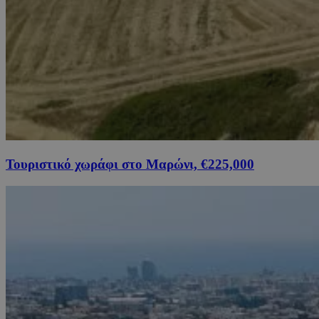
Τουριστικό χωράφι στο Μαρώνι, €225,000