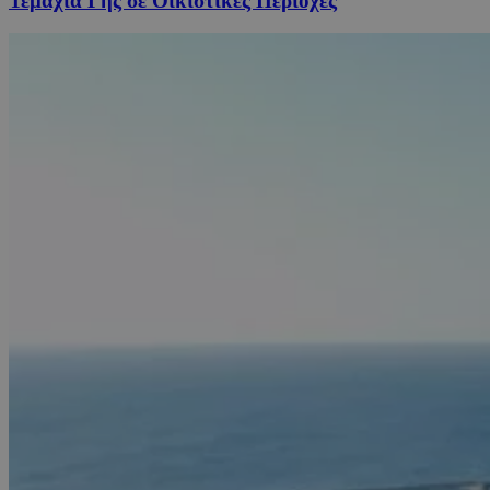
Τεμάχια Γης σε Οικιστικές Περιοχές