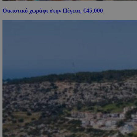
Οικιστικό χωράφι στην Πέγεια, €45,000