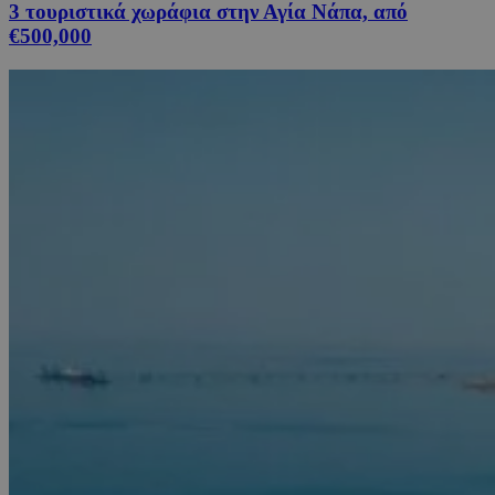
3 τουριστικά χωράφια στην Αγία Νάπα, από
€500,000