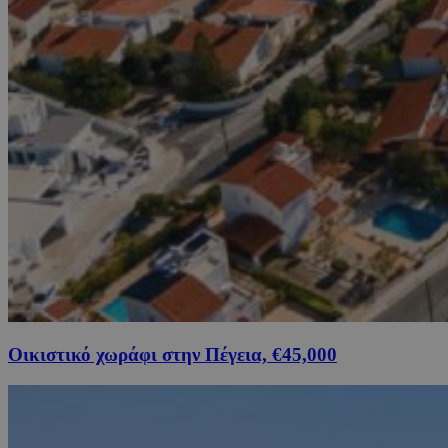
Οικιστικό χωράφι στην Πέγεια, €45,000