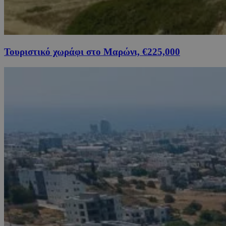
Τουριστικό χωράφι στο Μαρώνι, €225,000