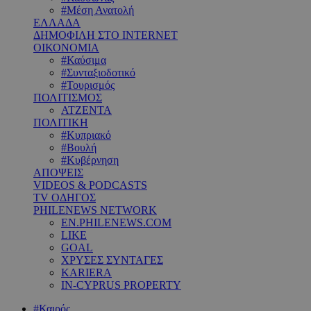
#Μέση Ανατολή
ΕΛΛΑΔΑ
ΔΗΜΟΦΙΛΗ ΣΤΟ INTERNET
ΟΙΚΟΝΟΜΙΑ
#Καύσιμα
#Συνταξιοδοτικό
#Τουρισμός
ΠΟΛΙΤΙΣΜΟΣ
ΑΤΖΕΝΤΑ
ΠΟΛΙΤΙΚΗ
#Κυπριακό
#Βουλή
#Κυβέρνηση
ΑΠΟΨΕΙΣ
VIDEOS & PODCASTS
TV ΟΔΗΓΟΣ
PHILENEWS NETWORK
EN.PHILENEWS.COM
LIKE
GOAL
ΧΡΥΣΕΣ ΣΥΝΤΑΓΕΣ
KARIERA
IN-CYPRUS PROPERTY
#Καιρός