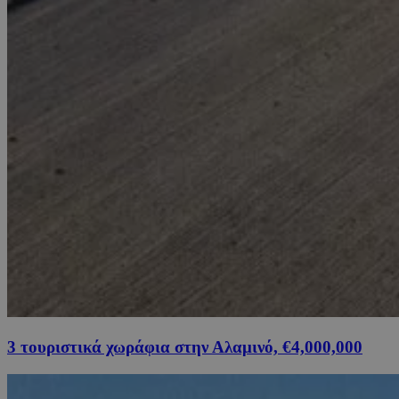
3 τουριστικά χωράφια στην Αλαμινό, €4,000,000