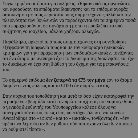
Συγκεκριμένα αιτήματα για αυξήσεις τέθηκαν από τις οργανώσεις
και αφορούσαν τα επιδόματα διακίνησης και το επίδομα αγοράς
αυτοκινήτου με τους περισσότερους συμμετέχοντες αλλά και την
πλειονότητα των βουλευτών να παραδέχονται ότι τα σημερινά ποσά
που παραχωρούνται σε συνάρτηση με το τι προβλέπει το υπό
συζήτηση νομοσχέδιο, μάλλον χρήζουν αλλαγών.
Παράλληλα, αρκετοί από τους συμμετέχοντες στη συνεδρίαση
εξέφρασαν τη διαφωνία τους και με τον καθορισμό ηλικιακών
κριτηρίων για την παραχώρηση των επιδομάτων αυτών, τονίζοντας
ότι ένα άτομο με αναπηρία έχει το δικαίωμα της διακίνησης και έχει
το δικαίωμα να έχει στη διάθεση του όχημα για τις μετακινήσεις
του.
Το σημερινό επίδομα
δεν ξεπερνά τα €75 τον μήνα
εάν το άτομο
διαμένει εντός πόλεως και τα €100 εάν διαμένει εκτός.
Στην αρχική του τοποθέτηση και μετά τα όσα είχαν καταγραφεί την
περασμένη εβδομάδα κατά την πρώτη συζήτηση του νομοσχεδίου,
ο γενικός διευθυντής του Υφυπουργείου κάλεσε όλους να
συνεργαστούν αφού, όπως είπε, «ο στόχος όλων είναι κοινός».
Αναφέρθηκε στο «εφικτό» και το «ευκταίο», τονίζοντας ότι «δεν
πρέπει να λέμε ότι αν δεν ρυθμιστούν ταυτόχρονα όλα δεν πρέπει
να ρυθμιστεί τίποτα».