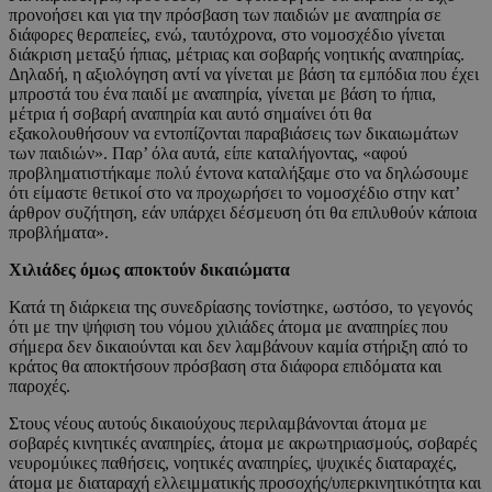
προνοήσει και για την πρόσβαση των παιδιών με αναπηρία σε
διάφορες θεραπείες, ενώ, ταυτόχρονα, στο νομοσχέδιο γίνεται
διάκριση μεταξύ ήπιας, μέτριας και σοβαρής νοητικής αναπηρίας.
Δηλαδή, η αξιολόγηση αντί να γίνεται με βάση τα εμπόδια που έχει
μπροστά του ένα παιδί με αναπηρία, γίνεται με βάση το ήπια,
μέτρια ή σοβαρή αναπηρία και αυτό σημαίνει ότι θα
εξακολουθήσουν να εντοπίζονται παραβιάσεις των δικαιωμάτων
των παιδιών». Παρ’ όλα αυτά, είπε καταλήγοντας, «αφού
προβληματιστήκαμε πολύ έντονα καταλήξαμε στο να δηλώσουμε
ότι είμαστε θετικοί στο να προχωρήσει το νομοσχέδιο στην κατ’
άρθρον συζήτηση, εάν υπάρχει δέσμευση ότι θα επιλυθούν κάποια
προβλήματα».
Χιλιάδες όμως αποκτούν δικαιώματα
Κατά τη διάρκεια της συνεδρίασης τονίστηκε, ωστόσο, το γεγονός
ότι με την ψήφιση του νόμου χιλιάδες άτομα με αναπηρίες που
σήμερα δεν δικαιούνται και δεν λαμβάνουν καμία στήριξη από το
κράτος θα αποκτήσουν πρόσβαση στα διάφορα επιδόματα και
παροχές.
Στους νέους αυτούς δικαιούχους περιλαμβάνονται άτομα με
σοβαρές κινητικές αναπηρίες, άτομα με ακρωτηριασμούς, σοβαρές
νευρομύικες παθήσεις, νοητικές αναπηρίες, ψυχικές διαταραχές,
άτομα με διαταραχή ελλειμματικής προσοχής/υπερκινητικότητα και