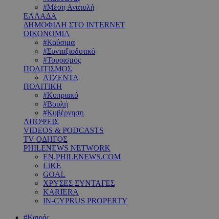
#Μέση Ανατολή
ΕΛΛΑΔΑ
ΔΗΜΟΦΙΛΗ ΣΤΟ INTERNET
ΟΙΚΟΝΟΜΙΑ
#Καύσιμα
#Συνταξιοδοτικό
#Τουρισμός
ΠΟΛΙΤΙΣΜΟΣ
ΑΤΖΕΝΤΑ
ΠΟΛΙΤΙΚΗ
#Κυπριακό
#Βουλή
#Κυβέρνηση
ΑΠΟΨΕΙΣ
VIDEOS & PODCASTS
TV ΟΔΗΓΟΣ
PHILENEWS NETWORK
EN.PHILENEWS.COM
LIKE
GOAL
ΧΡΥΣΕΣ ΣΥΝΤΑΓΕΣ
KARIERA
IN-CYPRUS PROPERTY
#Καιρός