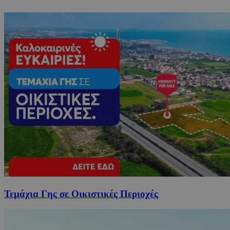
Τεμάχια Γης σε Οικιστικές Περιοχές