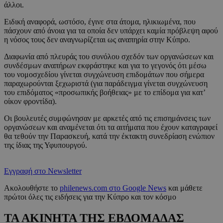
άλλοι.
Ειδική αναφορά, ωστόσο, έγινε στα άτομα, ηλικιωμένα, που
πάσχουν από άνοια για τα οποία δεν υπάρχει καμία πρόβλεψη αφού
η νόσος τους δεν αναγνωρίζεται ως αναπηρία στην Κύπρο.
Διαφωνία από πλευράς του συνόλου σχεδόν των οργανώσεων και
συνδέσμων αναπήρων εκφράστηκε και για το γεγονός ότι μέσω
του νομοσχεδίου γίνεται συγχώνευση επιδομάτων που σήμερα
παραχωρούνται ξεχωριστά (για παράδειγμα γίνεται συγχώνευση
του επιδόματος «προσωπικής βοήθειας» με το επίδομα για κατ’
οίκον φροντίδα).
Οι βουλευτές συμφώνησαν με αρκετές από τις επισημάνσεις των
οργανώσεων και αναμένεται ότι τα αιτήματα που έχουν καταγραφεί
θα τεθούν την Παρασκευή, κατά την έκτακτη συνεδρίαση ενώπιον
της ίδιας της Υφυπουργού.
Εγγραφή στο Newsletter
Ακολουθήστε το
philenews.com στο Google News
και μάθετε
πρώτοι όλες τις ειδήσεις για την Κύπρο και τον κόσμο
ΤΑ ΑΚΙΝΗΤΑ ΤΗΣ ΕΒΔΟΜΑΔΑΣ