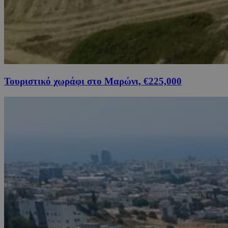
Τουριστικό χωράφι στο Μαρώνι, €225,000