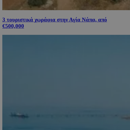
3 τουριστικά χωράφια στην Αγία Νάπα, από
€500,000