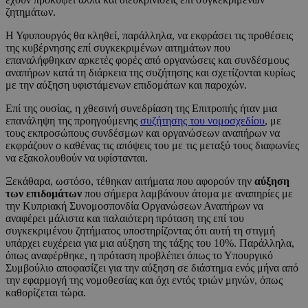
ζητημάτων.
Η Υφυπουργός θα κληθεί, παράλληλα, να εκφράσει τις προθέσεις
της κυβέρνησης επί συγκεκριμένων αιτημάτων που
επαναλήφθηκαν αρκετές φορές από οργανώσεις και συνδέσμους
αναπήρων κατά τη διάρκεια της συζήτησης και σχετίζονται κυρίως
με την αύξηση υφιστάμενων επιδομάτων και παροχών.
Επί της ουσίας, η χθεσινή συνεδρίαση της Επιτροπής ήταν μια
επανάληψη της προηγούμενης
συζήτησης του νομοσχεδίου
, με
τους εκπροσώπους συνδέσμων και οργανώσεων αναπήρων να
εκφράζουν ο καθένας τις απόψεις του με τις μεταξύ τους διαφωνίες
να εξακολουθούν να υφίστανται.
Ξεκάθαρα, ωστόσο, τέθηκαν αιτήματα που αφορούν την
αύξηση
των επιδομάτων
που σήμερα λαμβάνουν άτομα με αναπηρίες με
την Κυπριακή Συνομοσπονδία Οργανώσεων Αναπήρων να
αναφέρει μάλιστα και παλαιότερη πρόταση της επί του
συγκεκριμένου ζητήματος υποστηρίζοντας ότι αυτή τη στιγμή
υπάρχει ευχέρεια για μια αύξηση της τάξης του 10%. Παράλληλα,
όπως αναφέρθηκε, η πρόταση προβλέπει όπως το Υπουργικό
Συμβούλιο αποφασίζει για την αύξηση σε διάστημα ενός μήνα από
την εφαρμογή της νομοθεσίας και όχι εντός τριών μηνών, όπως
καθορίζεται τώρα.