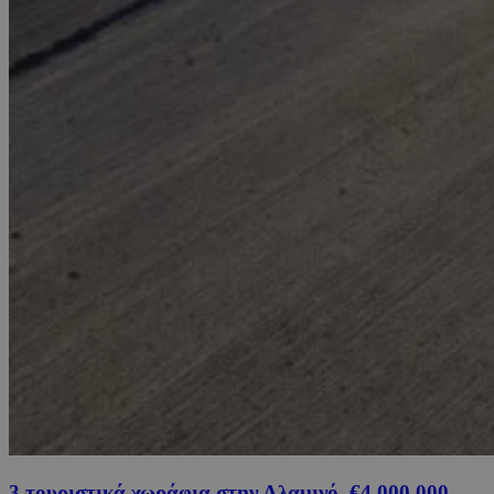
3 τουριστικά χωράφια στην Αλαμινό, €4,000,000