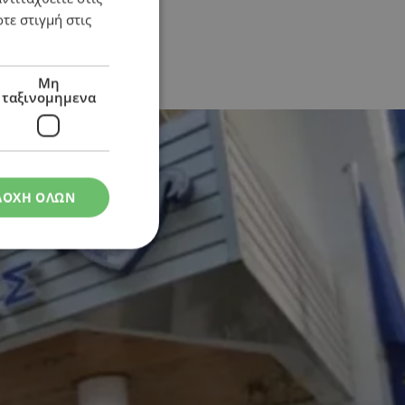
τε στιγμή στις
Μη
ταξινομημενα
ΔΟΧΗ ΟΛΩΝ