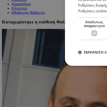
#Δικαστήρια
Ρυθμίσεις διαφή
#Λεμεσός
Ρυθμίσεις cookie
#Φαίδωνας Φαίδωνος
Καταχωρίστηκε η υπόθεση Φαίδωνος στο Δικαστήριο 
Απολυτως
απαραιτητα
ΕΜΦΑΝΙΣΗ 