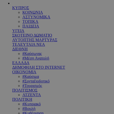
ΚΥΠΡΟΣ
ΚΟΙΝΩΝΙΑ
ΑΣΤΥΝΟΜΙΚΑ
ΤΟΠΙΚΑ
ΠΑΙΔΕΙΑ
ΥΓΕΙΑ
ΣΚΟΤΕΙΝΟ ΔΩΜΑΤΙΟ
ΑΥΤΟΠΤΗΣ ΜΑΡΤΥΡΑΣ
ΤΕΛΕΥΤΑΙΑ ΝΕΑ
ΔΙΕΘΝΗ
#Καύσωνας
#Μέση Ανατολή
ΕΛΛΑΔΑ
ΔΗΜΟΦΙΛΗ ΣΤΟ INTERNET
ΟΙΚΟΝΟΜΙΑ
#Καύσιμα
#Συνταξιοδοτικό
#Τουρισμός
ΠΟΛΙΤΙΣΜΟΣ
ΑΤΖΕΝΤΑ
ΠΟΛΙΤΙΚΗ
#Κυπριακό
#Βουλή
#Κυβέρνηση