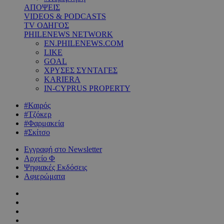
ΑΠΟΨΕΙΣ
VIDEOS & PODCASTS
TV ΟΔΗΓΟΣ
PHILENEWS NETWORK
EN.PHILENEWS.COM
LIKE
GOAL
ΧΡΥΣΕΣ ΣΥΝΤΑΓΕΣ
KARIERA
IN-CYPRUS PROPERTY
#Καιρός
#Τζόκερ
#Φαρμακεία
#Σκίτσο
Εγγραφή στο Newsletter
Αρχείο Φ
Ψηφιακές Εκδόσεις
Αφιερώματα