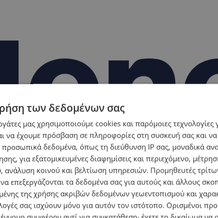
ρήση των δεδομένων σας
εργάτες μας χρησιμοποιούμε cookies και παρόμοιες τεχνολογίες 
ι να έχουμε πρόσβαση σε πληροφορίες στη συσκευή σας και να
 προσωπικά δεδομένα, όπως τη διεύθυνση IP σας, μοναδικά αν
σης, για εξατομικευμένες διαφημίσεις και περιεχόμενο, μέτρη
υ, ανάλυση κοινού και βελτίωση υπηρεσιών.
Προμηθευτές τρίτων
 να επεξεργάζονται τα δεδομένα σας για αυτούς και άλλους σκο
ένης της χρήσης ακριβών δεδομένων γεωεντοπισμού και χαρα
λογές σας ισχύουν μόνο για αυτόν τον ιστότοπο. Ορισμένοι πρ
 έννομο συμφέρον αντί για συγκατάθεση· έχετε το δικαίωμα να α