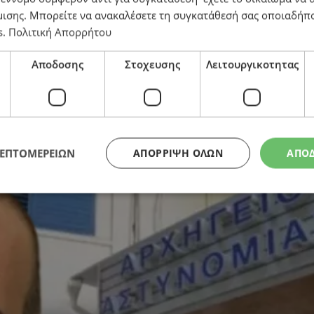
μισης
. Μπορείτε να ανακαλέσετε τη συγκατάθεσή σας οποιαδήπο
s
.
Πολιτική Απορρήτου
Λεμεσού – Στις 2 Απριλίου η διαδικασία παραπομπής
Αποδοσης
Στοχευσης
Λειτουργικοτητας
ΛΕΠΤΟΜΕΡΕΙΩΝ
ΑΠΌΡΡΙΨΗ ΌΛΩΝ
ΑΠΟ