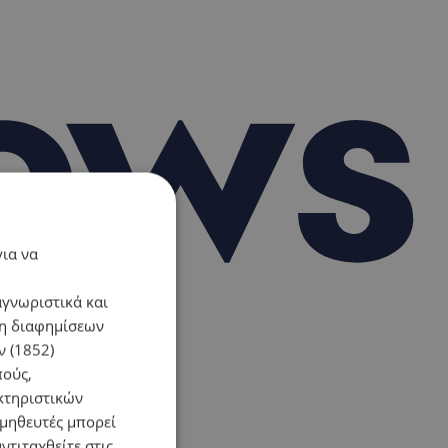
για να
αγνωριστικά και
ση διαφημίσεων
 (1852)
πούς,
κτηριστικών
ομηθευτές μπορεί
ντιταχθείτε στις