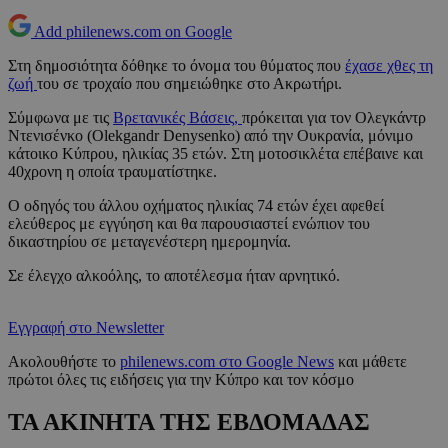
Add philenews.com on Google
Στη δημοσιότητα δόθηκε το όνομα του θύματος που
έχασε χθες τη
ζωή
του σε τροχαίο που σημειώθηκε στο Ακρωτήρι.
Σύμφωνα με τις
Βρετανικές Βάσεις,
πρόκειται για τον Ολεγκάντρ
Ντενισένκο (Olekgandr Denysenko) από την Ουκρανία, μόνιμο
κάτοικο Κύπρου, ηλικίας 35 ετών. Στη μοτοσικλέτα επέβαινε και
40χρονη η οποία τραυματίστηκε.
Ο οδηγός του άλλου οχήματος ηλικίας 74 ετών έχει αφεθεί
ελεύθερος με εγγύηση και θα παρουσιαστεί ενώπιον του
δικαστηρίου σε μεταγενέστερη ημερομηνία.
Σε έλεγχο αλκοόλης, το αποτέλεσμα ήταν αρνητικό.
Εγγραφή στο Newsletter
Ακολουθήστε το
philenews.com στο Google News
και μάθετε
πρώτοι όλες τις ειδήσεις για την Κύπρο και τον κόσμο
ΤΑ ΑΚΙΝΗΤΑ ΤΗΣ ΕΒΔΟΜΑΔΑΣ