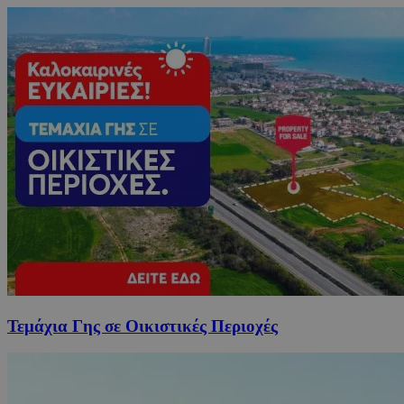
Τεμάχια Γης σε Οικιστικές Περιοχές