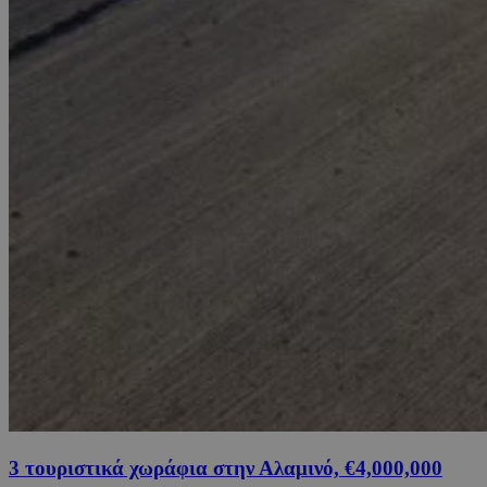
3 τουριστικά χωράφια στην Αλαμινό, €4,000,000