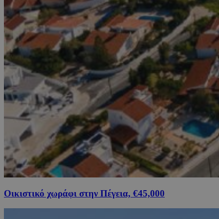
Οικιστικό χωράφι στην Πέγεια, €45,000