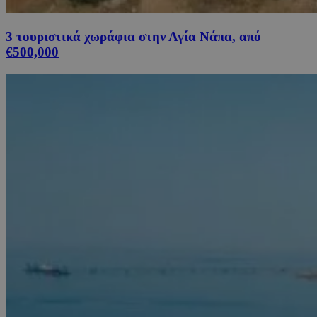
3 τουριστικά χωράφια στην Αγία Νάπα, από
€500,000