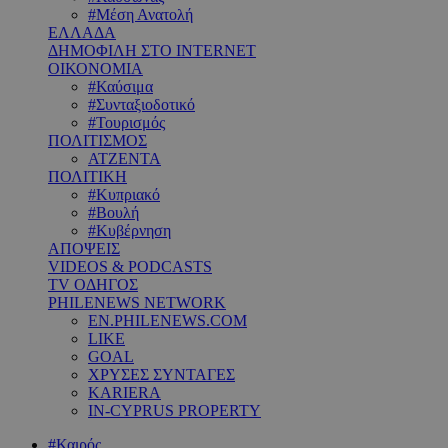
#Μέση Ανατολή
ΕΛΛΑΔΑ
ΔΗΜΟΦΙΛΗ ΣΤΟ INTERNET
ΟΙΚΟΝΟΜΙΑ
#Καύσιμα
#Συνταξιοδοτικό
#Τουρισμός
ΠΟΛΙΤΙΣΜΟΣ
ΑΤΖΕΝΤΑ
ΠΟΛΙΤΙΚΗ
#Κυπριακό
#Βουλή
#Κυβέρνηση
ΑΠΟΨΕΙΣ
VIDEOS & PODCASTS
TV ΟΔΗΓΟΣ
PHILENEWS NETWORK
EN.PHILENEWS.COM
LIKE
GOAL
ΧΡΥΣΕΣ ΣΥΝΤΑΓΕΣ
KARIERA
IN-CYPRUS PROPERTY
#Καιρός