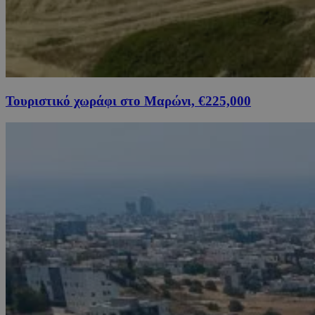
Τουριστικό χωράφι στο Μαρώνι, €225,000