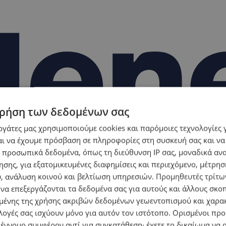
ρήση των δεδομένων σας
εργάτες μας χρησιμοποιούμε cookies και παρόμοιες τεχνολογίες 
ι να έχουμε πρόσβαση σε πληροφορίες στη συσκευή σας και να
 προσωπικά δεδομένα, όπως τη διεύθυνση IP σας, μοναδικά αν
σης, για εξατομικευμένες διαφημίσεις και περιεχόμενο, μέτρη
υ, ανάλυση κοινού και βελτίωση υπηρεσιών.
Προμηθευτές τρίτων
 να επεξεργάζονται τα δεδομένα σας για αυτούς και άλλους σκο
ένης της χρήσης ακριβών δεδομένων γεωεντοπισμού και χαρα
λογές σας ισχύουν μόνο για αυτόν τον ιστότοπο. Ορισμένοι πρ
 έννομο συμφέρον αντί για συγκατάθεση· έχετε το δικαίωμα να α