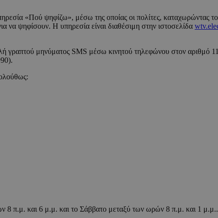
πηρεσία «Πού ψηφίζω», μέσω της οποίας οι πολίτες, καταχωρώντας το
για να ψηφίσουν. Η υπηρεσία είναι διαθέσιμη στην ιστοσελίδα
wtv.ele
τολή γραπτού μηνύματος SMS μέσω κινητού τηλεφώνου στον αριθμό 1
90).
κολούθως:
ν 8 π.μ. και 6 μ.μ. και το Σάββατο μεταξύ των ωρών 8 π.μ. και 1 μ.