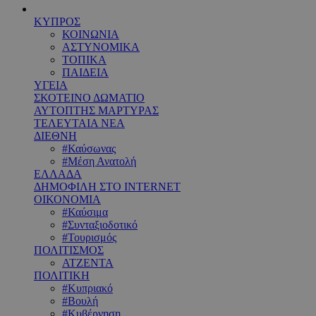
ΚΥΠΡΟΣ
ΚΟΙΝΩΝΙΑ
ΑΣΤΥΝΟΜΙΚΑ
ΤΟΠΙΚΑ
ΠΑΙΔΕΙΑ
ΥΓΕΙΑ
ΣΚΟΤΕΙΝΟ ΔΩΜΑΤΙΟ
ΑΥΤΟΠΤΗΣ ΜΑΡΤΥΡΑΣ
ΤΕΛΕΥΤΑΙΑ ΝΕΑ
ΔΙΕΘΝΗ
#Καύσωνας
#Μέση Ανατολή
ΕΛΛΑΔΑ
ΔΗΜΟΦΙΛΗ ΣΤΟ INTERNET
ΟΙΚΟΝΟΜΙΑ
#Καύσιμα
#Συνταξιοδοτικό
#Τουρισμός
ΠΟΛΙΤΙΣΜΟΣ
ΑΤΖΕΝΤΑ
ΠΟΛΙΤΙΚΗ
#Κυπριακό
#Βουλή
#Κυβέρνηση