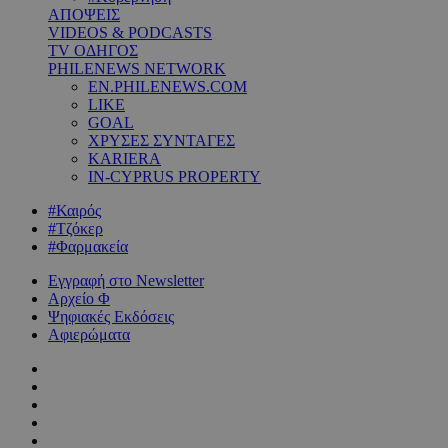
ΑΠΟΨΕΙΣ
VIDEOS & PODCASTS
TV ΟΔΗΓΟΣ
PHILENEWS NETWORK
EN.PHILENEWS.COM
LIKE
GOAL
ΧΡΥΣΕΣ ΣΥΝΤΑΓΕΣ
KARIERA
IN-CYPRUS PROPERTY
#Καιρός
#Τζόκερ
#Φαρμακεία
Εγγραφή στο Newsletter
Αρχείο Φ
Ψηφιακές Εκδόσεις
Αφιερώματα