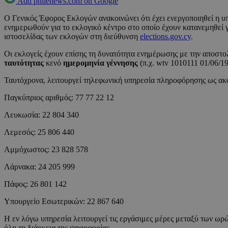
Add philenews.com on Google
Ο Γενικός Έφορος Εκλογών ανακοινώνει ότι έχει ενεργοποιηθεί η υ
ενημερωθούν για το εκλογικό κέντρο στο οποίο έχουν κατανεμηθεί 
ιστοσελίδας των εκλογών στη διεύθυνση
elections.gov.cy
.
Οι εκλογείς έχουν επίσης τη δυνατότητα ενημέρωσης με την αποσ
ταυτότητας
κενό
ημερομηνία γέννησης
(π.χ. wtv 1010111 01/06/19
Ταυτόχρονα, λειτουργεί τηλεφωνική υπηρεσία πληροφόρησης ως α
Παγκύπριος αριθμός: 77 77 22 12
Λευκωσία: 22 804 340
Λεμεσός: 25 806 440
Αμμόχωστος: 23 828 578
Λάρνακα: 24 205 999
Πάφος: 26 801 142
Υπουργείο Εσωτερικών: 22 867 640
Η εν λόγω υπηρεσία λειτουργεί τις εργάσιμες μέρες μεταξύ των ωρώ
όλη τη διάρκεια της ψηφοφορίας.