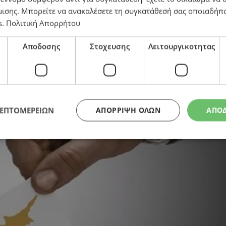
μισης
. Μπορείτε να ανακαλέσετε τη συγκατάθεσή σας οποιαδήπο
ού ψηφίζω» – Όλοι οι τρόποι για να βρείτε το εκλογι
s
.
Πολιτική Απορρήτου
Αποδοσης
Στοχευσης
Λειτουργικοτητας
ΛΕΠΤΟΜΕΡΕΙΩΝ
ΑΠΌΡΡΙΨΗ ΌΛΩΝ
ΑΠΟ