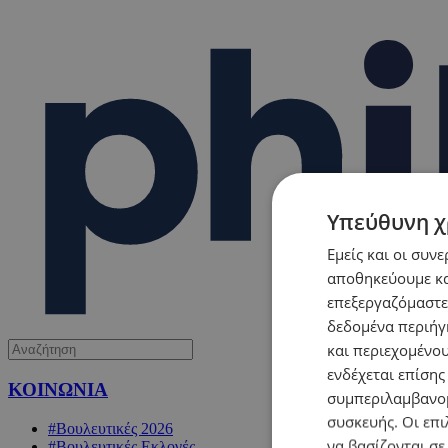
Υπεύθυνη χ
Εμείς και οι συν
αποθηκεύουμε κα
επεξεργαζόμαστε
δεδομένα περιήγη
και περιεχομένο
ενδέχεται επίσης
ΚΟΙΝΩΝΙΑ
συμπεριλαμβανομ
συσκευής. Οι επι
#Βουλευτικές 2026
να βασίζονται σε
#Βουλευτικές Εκλογές