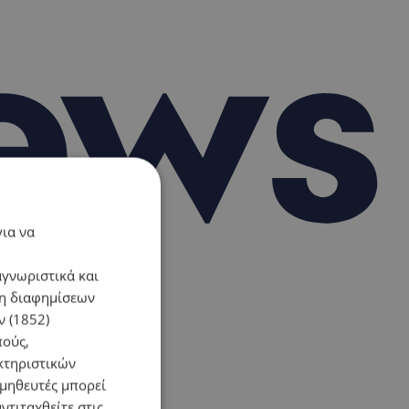
για να
αγνωριστικά και
ση διαφημίσεων
 (1852)
πούς,
κτηριστικών
ομηθευτές μπορεί
ντιταχθείτε στις