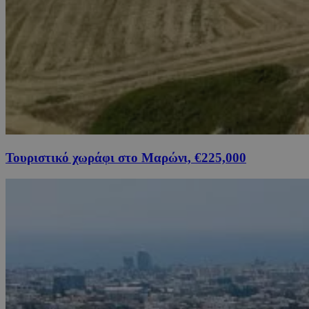
Τουριστικό χωράφι στο Μαρώνι, €225,000