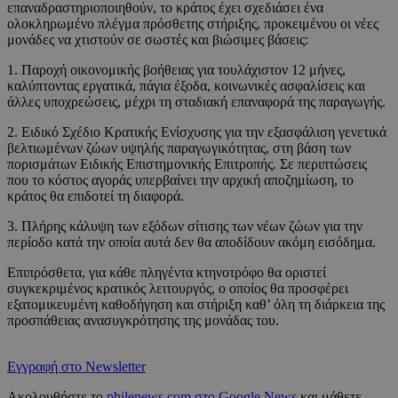
επαναδραστηριοποιηθούν, το κράτος έχει σχεδιάσει ένα
ολοκληρωμένο πλέγμα πρόσθετης στήριξης, προκειμένου οι νέες
μονάδες να χτιστούν σε σωστές και βιώσιμες βάσεις:
1. Παροχή οικονομικής βοήθειας για τουλάχιστον 12 μήνες,
καλύπτοντας εργατικά, πάγια έξοδα, κοινωνικές ασφαλίσεις και
άλλες υποχρεώσεις, μέχρι τη σταδιακή επαναφορά της παραγωγής.
2. Ειδικό Σχέδιο Κρατικής Ενίσχυσης για την εξασφάλιση γενετικά
βελτιωμένων ζώων υψηλής παραγωγικότητας, στη βάση των
πορισμάτων Ειδικής Επιστημονικής Επιτροπής. Σε περιπτώσεις
που το κόστος αγοράς υπερβαίνει την αρχική αποζημίωση, το
κράτος θα επιδοτεί τη διαφορά.
3. Πλήρης κάλυψη των εξόδων σίτισης των νέων ζώων για την
περίοδο κατά την οποία αυτά δεν θα αποδίδουν ακόμη εισόδημα.
Επιπρόσθετα, για κάθε πληγέντα κτηνοτρόφο θα οριστεί
συγκεκριμένος κρατικός λειτουργός, ο οποίος θα προσφέρει
εξατομικευμένη καθοδήγηση και στήριξη καθ’ όλη τη διάρκεια της
προσπάθειας ανασυγκρότησης της μονάδας του.
Εγγραφή στο Newsletter
Ακολουθήστε το
philenews.com στο Google News
και μάθετε