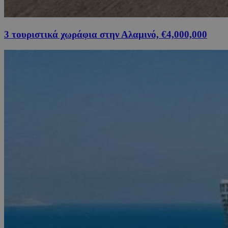
3 τουριστικά χωράφια στην Αλαμινό, €4,000,000