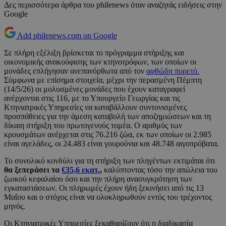
Δες περισσότερα άρθρα του philenews όταν αναζητάς ειδήσεις στην
Google
Add philenews.com on Google
Σε πλήρη εξέλιξη βρίσκεται το πρόγραμμα στήριξης και
οικονομικής ανακούφισης των κτηνοτρόφων, των οποίων οι
μονάδες επλήγησαν ανεπανόρθωτα από τον
αφθώδη πυρετό.
Σύμφωνα με επίσημα στοιχεία, μέχρι την περασμένη Πέμπτη
(14/5/26) οι μολυσμένες μονάδες που έχουν καταγραφεί
ανέρχονται στις 116, με το Υπουργείο Γεωργίας και τις
Κτηνιατρικές Υπηρεσίες να καταβάλλουν συντονισμένες
προσπάθειες για την άμεση καταβολή των αποζημιώσεων και τη
δίκαιη στήριξη του πρωτογενούς τομέα. Ο αριθμός των
κρουσμάτων ανέρχεται στις 76.216 ζώα, εκ των οποίων οι 2.985
είναι αγελάδες, οι 24.483 είναι γουρούνια και 48.748 αιγοπρόβατα.
Το συνολικό κονδύλι για τη στήριξη των πληγέντων εκτιμάται ότι
θα ξεπεράσει τα
€35,6 εκατ.
,
καλύπτοντας τόσο την απώλεια του
ζωικού κεφαλαίου όσο και την πλήρη ανασυγκρότηση των
εγκαταστάσεων. Οι πληρωμές έχουν ήδη ξεκινήσει από τις 13
Μαΐου και ο στόχος είναι να ολοκληρωθούν εντός του τρέχοντος
μηνός.
Οι Κτηνιατρικές Υπηρεσίες ξεκαθαρίζουν ότι η διαδικασία