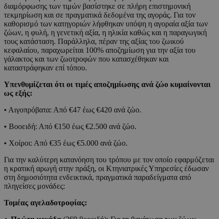
διαμόρφωσης των τιμών βασίστηκε σε πλήρη επιστημονική
τεκμηρίωση και σε πραγματικά δεδομένα της αγοράς. Για τον
καθορισμό των κατηγοριών λήφθηκαν υπόψη η αγοραία αξία των
ζώων, η φυλή, η γενετική αξία, η ηλικία καθώς και η παραγωγική
τους κατάσταση. Παράλληλα, πέραν της αξίας του ζωικού
κεφαλαίου, παραχωρείται 100% αποζημίωση για την αξία του
γάλακτος και των ζωοτροφών που κατασχέθηκαν και
καταστράφηκαν επί τόπου.
Υπενθυμίζεται ότι οι τιμές αποζημίωσης ανά ζώο κυμαίνονται
ως εξής:
• Αιγοπρόβατα: Από €47 έως €420 ανά ζώο.
• Βοοειδή: Από €150 έως €2.500 ανά ζώο.
• Χοίροι: Από €35 έως €5.000 ανά ζώο.
Για την καλύτερη κατανόηση του τρόπου με τον οποίο εφαρμόζεται
η κρατική αρωγή στην πράξη, οι Κτηνιατρικές Υπηρεσίες έδωσαν
στη δημοσιότητα ενδεικτικά, πραγματικά παραδείγματα από
πληγείσες μονάδες:
Τομέας αγελαδοτροφίας: