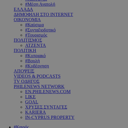
#Μέση Ανατολή
ΕΛΛΑΔΑ
ΔΗΜΟΦΙΛΗ ΣΤΟ INTERNET
ΟΙΚΟΝΟΜΙΑ
#Καύσιμα
#Συνταξιοδοτικό
#Τουρισμός
ΠΟΛΙΤΙΣΜΟΣ
ΑΤΖΕΝΤΑ
ΠΟΛΙΤΙΚΗ
#Κυπριακό
#Βουλή
#Κυβέρνηση
ΑΠΟΨΕΙΣ
VIDEOS & PODCASTS
TV ΟΔΗΓΟΣ
PHILENEWS NETWORK
EN.PHILENEWS.COM
LIKE
GOAL
ΧΡΥΣΕΣ ΣΥΝΤΑΓΕΣ
KARIERA
IN-CYPRUS PROPERTY
#Καιρός