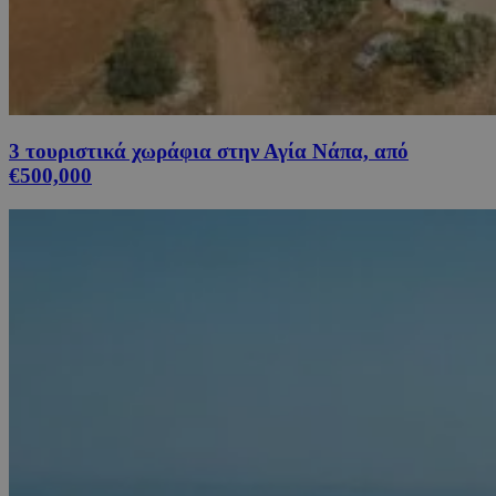
3 τουριστικά χωράφια στην Αγία Νάπα, από
€500,000