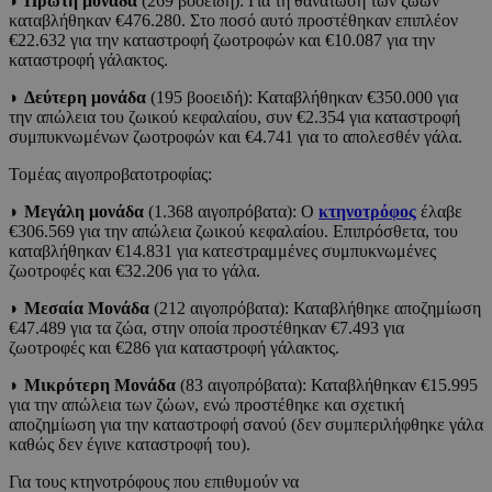
◗
Πρώτη μονάδα
(269 βοοειδή): Για τη θανάτωση των ζώων
καταβλήθηκαν €476.280. Στο ποσό αυτό προστέθηκαν επιπλέον
€22.632 για την καταστροφή ζωοτροφών και €10.087 για την
καταστροφή γάλακτος.
◗
Δεύτερη μονάδα
(195 βοοειδή): Καταβλήθηκαν €350.000 για
την απώλεια του ζωικού κεφαλαίου, συν €2.354 για καταστροφή
συμπυκνωμένων ζωοτροφών και €4.741 για το απολεσθέν γάλα.
Τομέας αιγοπροβατοτροφίας:
◗
Μεγάλη μονάδα
(1.368 αιγοπρόβατα): Ο
κτηνοτρόφος
έλαβε
€306.569 για την απώλεια ζωικού κεφαλαίου. Επιπρόσθετα, του
καταβλήθηκαν €14.831 για κατεστραμμένες συμπυκνωμένες
ζωοτροφές και €32.206 για το γάλα.
◗
Μεσαία Μονάδα
(212 αιγοπρόβατα): Καταβλήθηκε αποζημίωση
€47.489 για τα ζώα, στην οποία προστέθηκαν €7.493 για
ζωοτροφές και €286 για καταστροφή γάλακτος.
◗
Μικρότερη Μονάδα
(83 αιγοπρόβατα): Καταβλήθηκαν €15.995
για την απώλεια των ζώων, ενώ προστέθηκε και σχετική
αποζημίωση για την καταστροφή σανού (δεν συμπεριλήφθηκε γάλα
καθώς δεν έγινε καταστροφή του).
Για τους κτηνοτρόφους που επιθυμούν να