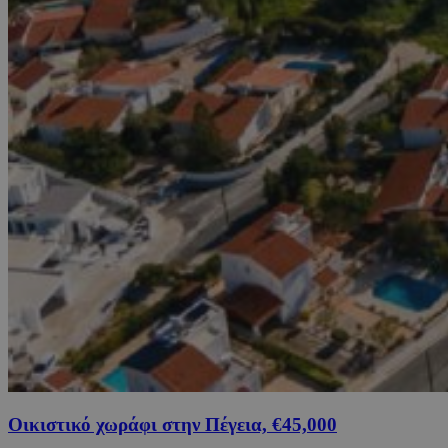
Οικιστικό χωράφι στην Πέγεια, €45,000