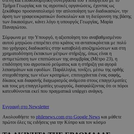
στενή και εποικοδομητική συνεργασία του Υπουργείου με το
Τμήμα Γεωργίας και τις αγροτικές οργανώσεις, έχοντας ως
ξεκάθαρο προσανατολισμό την απλοποίηση των διαδικασιών, την
άρση των γραφειοκρατικών δυσκολιών και τη διεύρυνση της βάσης
των δικαιούχων, κάνει λόγο η υπουργός Γεωργίας, Μαρία
Παναγιώτου.
Σύμφωνα με την Υπουργό, η αξιοποίηση του αναβαθμισμένου
αυτού μητρώου επιτρέπει στο κράτος να ανταποκρίνεται με πολύ
πιο γρήγορες διαδικασίες στην καταβολή αποζημιώσεων και στη
χρηματοδότηση έκτακτων μέτρων στήριξης, όπως είναι η
αντιμετώπιση των επιπτώσεων της ανομβρίας (Μέτρο 23), η
επιδότηση του αγροτικού ρεύματος και η στήριξη για αγορά
λιπασμάτων και εφοδίων. Παράλληλα, τονίζει, μέσω της ορθής
στοχοθέτησης των νέων κριτηρίων, επιτυγχάνεται ένας σαφής,
δίκαιος και διαφανής διαχωρισμός ανάμεσα στους επαγγελματίες
και τους μη επαγγελματίες γεωργούς, διασφαλίζοντας ότι οι πόροι
κατευθύνονται εκεί που πραγματικά υπάρχει ανάγκη.
Εγγραφή στο Newsletter
Ακολουθήστε το
philenews.com στο Google News
και μάθετε
πρώτοι όλες τις ειδήσεις για την Κύπρο και τον κόσμο