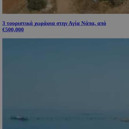
3 τουριστικά χωράφια στην Αγία Νάπα, από
€500,000