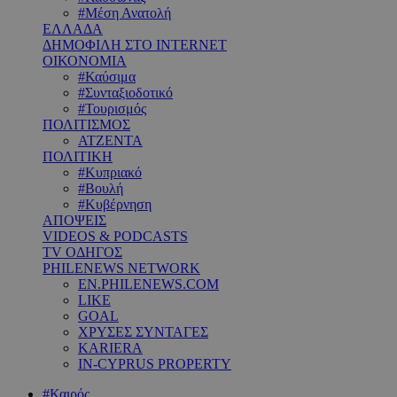
#Μέση Ανατολή
ΕΛΛΑΔΑ
ΔΗΜΟΦΙΛΗ ΣΤΟ INTERNET
ΟΙΚΟΝΟΜΙΑ
#Καύσιμα
#Συνταξιοδοτικό
#Τουρισμός
ΠΟΛΙΤΙΣΜΟΣ
ΑΤΖΕΝΤΑ
ΠΟΛΙΤΙΚΗ
#Κυπριακό
#Βουλή
#Κυβέρνηση
ΑΠΟΨΕΙΣ
VIDEOS & PODCASTS
TV ΟΔΗΓΟΣ
PHILENEWS NETWORK
EN.PHILENEWS.COM
LIKE
GOAL
ΧΡΥΣΕΣ ΣΥΝΤΑΓΕΣ
KARIERA
IN-CYPRUS PROPERTY
#Καιρός