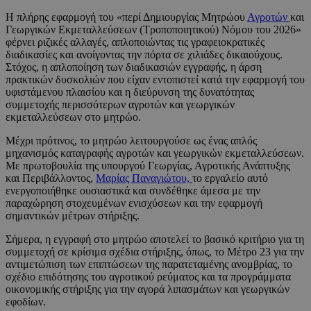
Η πλήρης εφαρμογή του «περί Δημιουργίας Μητρώου
Αγροτών
και
Γεωργικών Εκμεταλλεύσεων (Τροποποιητικού) Νόμου του 2026»
φέρνει ριζικές αλλαγές, απλοποιώντας τις γραφειοκρατικές
διαδικασίες και ανοίγοντας την πόρτα σε χιλιάδες δικαιούχους.
Στόχος, η απλοποίηση των διαδικασιών εγγραφής, η άρση
πρακτικών δυσκολιών που είχαν εντοπιστεί κατά την εφαρμογή του
υφιστάμενου πλαισίου και η διεύρυνση της δυνατότητας
συμμετοχής περισσότερων αγροτών και γεωργικών
εκμεταλλεύσεων στο μητρώο.
Μέχρι πρότινος, το μητρώο λειτουργούσε ως ένας απλός
μηχανισμός καταγραφής αγροτών και γεωργικών εκμεταλλεύσεων.
Με πρωτοβουλία της υπουργού Γεωργίας, Αγροτικής Ανάπτυξης
και Περιβάλλοντος,
Μαρίας Παναγιώτου,
το εργαλείο αυτό
ενεργοποιήθηκε ουσιαστικά και συνδέθηκε άμεσα με την
παραχώρηση στοχευμένων ενισχύσεων και την εφαρμογή
σημαντικών μέτρων στήριξης.
Σήμερα, η εγγραφή στο μητρώο αποτελεί το βασικό κριτήριο για τη
συμμετοχή σε κρίσιμα σχέδια στήριξης, όπως, το Μέτρο 23 για την
αντιμετώπιση των επιπτώσεων της παρατεταμένης ανομβρίας, το
σχέδιο επιδότησης του αγροτικού ρεύματος και τα προγράμματα
οικονομικής στήριξης για την αγορά λιπασμάτων και γεωργικών
εφοδίων.