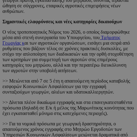
γεωργοί πρώτης εγκατάστασης) του μητρώου, δίνοντας τεράστια
ώθηση σε σύγχρονες, εταιρικές αγροτικές επιχειρήσεις νέων
ανθρώπων.
Σημαντικές ελαφρύνσεις και νέες κατηγορίες δικαιούχων
Ο νέος τροποποιητικός Νόμος του 2026, ο οποίος διαμορφώθηκε
μέσα από στενή συνεργασία του Υπουργείου, του
Τμήματος
Γεωργίας κ
αι των αγροτικών οργανώσεων, εισάγει μια σειρά από
ρυθμίσεις που βάζουν τέλος σε χρόνιες πρακτικές δυσκολίες, με
στόχο την απλοποίηση των διαδικασιών και την ορθή στοχοθέτηση
των κριτηρίων για συμμετοχή των αγροτών στις επιμέρους
κατηγορίες του μητρώου, αλλά και την περαιτέρω διευκόλυνση
των αγροτών στην υποβολή αιτήσεων.
>> Μειώνεται από 7 σε 5 έτη η απαιτούμενη περίοδος καταβολής
εισφορών Κοινωνικών Ασφαλίσεων για την εγγραφή
συνταξιούχων γεωργών, αλιέων και υδατοκαλλιεργητών.
>> Δίνεται πλέον δικαίωμα εγγραφής και στα επανεγκατεσταθέντα
πρόσωπα (δηλαδή σε Ε/κ ή μέλος της Μαρωνίτικης κοινότητας που
έχει εγκατασταθεί μόνιμα στις κατεχόμενες περιοχές).
>> Για τα νομικά πρόσωπα με γεωργική δραστηριότητα, ο
απαιτούμενος χρόνος εγγραφής στο Μητρώο Εργοδοτών των
Υπηρεσιών Κοινωνικών Ασφαλίσεων μειώνεται δραματικά από