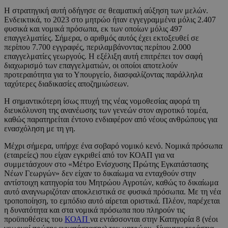
Η στρατηγική αυτή οδήγησε σε θεαματική αύξηση των μελών.
Ενδεικτικά, το 2023 στο μητρώο ήταν εγγεγραμμένα μόλις 2.407
φυσικά και νομικά πρόσωπα, εκ των οποίων μόλις 497
επαγγελματίες. Σήμερα, ο αριθμός αυτός έχει εκτοξευθεί σε
περίπου 7.700 εγγραφές, περιλαμβάνοντας περίπου 2.000
επαγγελματίες γεωργούς. Η εξέλιξη αυτή επιτρέπει τον σαφή
διαχωρισμό των επαγγελματιών, οι οποίοι αποτελούν
προτεραιότητα για το Υπουργείο, διασφαλίζοντας παράλληλα
ταχύτερες διαδικασίες αποζημιώσεων.
Η σημαντικότερη ίσως πτυχή της νέας νομοθεσίας αφορά τη
διευκόλυνση της ανανέωσης των γενεών στον αγροτικό τομέα,
καθώς παρατηρείται έντονο ενδιαφέρον από νέους ανθρώπους για
ενασχόληση με τη γη.
Μέχρι σήμερα, υπήρχε ένα σοβαρό νομικό κενό. Νομικά πρόσωπα
(εταιρείες) που είχαν εγκριθεί από τον ΚΟΑΠ για να
συμμετάσχουν στο «Μέτρο Ενίσχυσης Πρώτης Εγκατάστασης
Νέων Γεωργών» δεν είχαν το δικαίωμα να ενταχθούν στην
αντίστοιχη κατηγορία του Μητρώου Αγροτών, καθώς το δικαίωμα
αυτό αναγνωριζόταν αποκλειστικά σε φυσικά πρόσωπα. Με τη νέα
τροποποίηση, το εμπόδιο αυτό αίρεται οριστικά. Πλέον, παρέχεται
η δυνατότητα και στα νομικά πρόσωπα που πληρούν τις
προϋποθέσεις του
ΚΟΑΠ
να εντάσσονται στην Κατηγορία 8 (νέοι