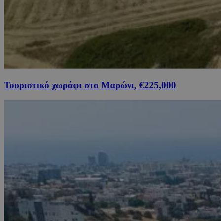
Τουριστικό χωράφι στο Μαρώνι, €225,000