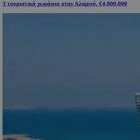
3 τουριστικά χωράφια στην Αλαμινό, €4,000,000