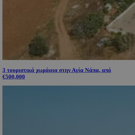
3 τουριστικά χωράφια στην Αγία Νάπα, από
€500,000