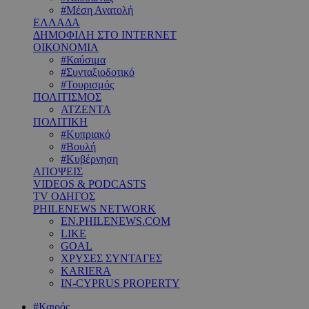
#Μέση Ανατολή
ΕΛΛΑΔΑ
ΔΗΜΟΦΙΛΗ ΣΤΟ INTERNET
ΟΙΚΟΝΟΜΙΑ
#Καύσιμα
#Συνταξιοδοτικό
#Τουρισμός
ΠΟΛΙΤΙΣΜΟΣ
ΑΤΖΕΝΤΑ
ΠΟΛΙΤΙΚΗ
#Κυπριακό
#Βουλή
#Κυβέρνηση
ΑΠΟΨΕΙΣ
VIDEOS & PODCASTS
TV ΟΔΗΓΟΣ
PHILENEWS NETWORK
EN.PHILENEWS.COM
LIKE
GOAL
ΧΡΥΣΕΣ ΣΥΝΤΑΓΕΣ
KARIERA
IN-CYPRUS PROPERTY
#Καιρός