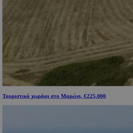
Τουριστικό χωράφι στο Μαρώνι, €225,000