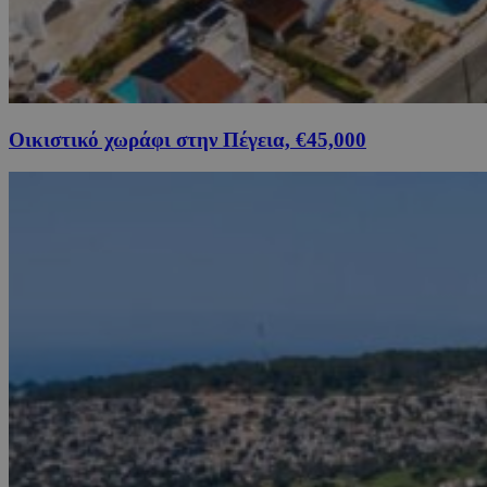
Οικιστικό χωράφι στην Πέγεια, €45,000