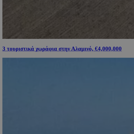
3 τουριστικά χωράφια στην Αλαμινό, €4,000,000