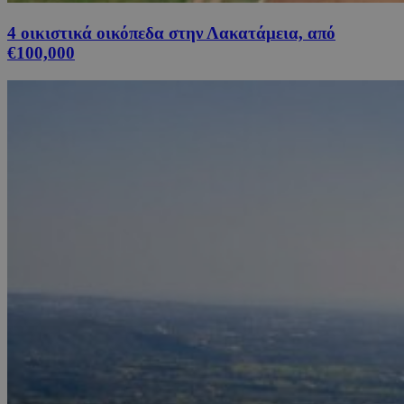
4 οικιστικά οικόπεδα στην Λακατάμεια, από
€100,000