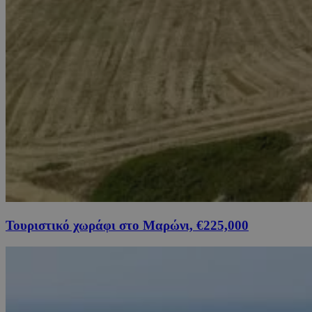
Τουριστικό χωράφι στο Μαρώνι, €225,000