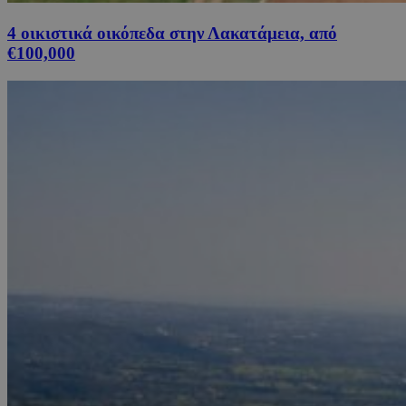
4 οικιστικά οικόπεδα στην Λακατάμεια, από
€100,000