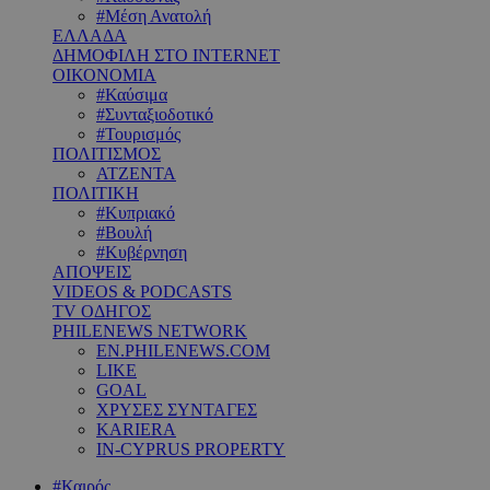
#Μέση Ανατολή
ΕΛΛΑΔΑ
ΔΗΜΟΦΙΛΗ ΣΤΟ INTERNET
ΟΙΚΟΝΟΜΙΑ
#Καύσιμα
#Συνταξιοδοτικό
#Τουρισμός
ΠΟΛΙΤΙΣΜΟΣ
ΑΤΖΕΝΤΑ
ΠΟΛΙΤΙΚΗ
#Κυπριακό
#Βουλή
#Κυβέρνηση
ΑΠΟΨΕΙΣ
VIDEOS & PODCASTS
TV ΟΔΗΓΟΣ
PHILENEWS NETWORK
EN.PHILENEWS.COM
LIKE
GOAL
ΧΡΥΣΕΣ ΣΥΝΤΑΓΕΣ
KARIERA
IN-CYPRUS PROPERTY
#Καιρός