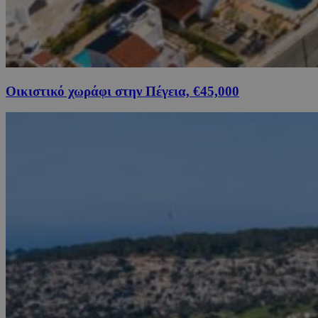
Οικιστικό χωράφι στην Πέγεια, €45,000