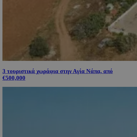
3 τουριστικά χωράφια στην Αγία Νάπα, από
€500,000