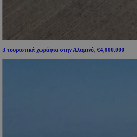
3 τουριστικά χωράφια στην Αλαμινό, €4,000,000