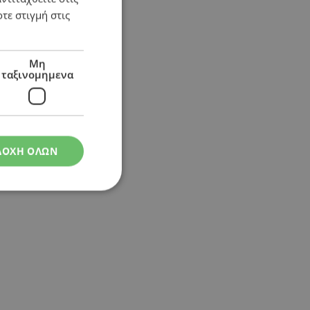
τε στιγμή στις
Μη
ταξινομημενα
ΔΟΧΗ ΟΛΩΝ