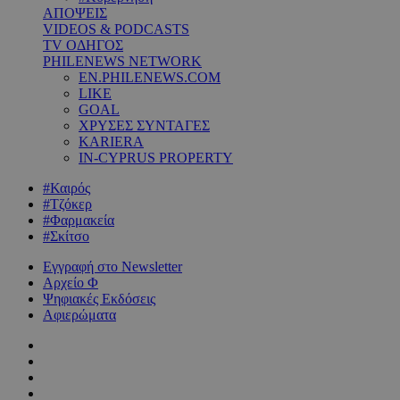
ΑΠΟΨΕΙΣ
VIDEOS & PODCASTS
TV ΟΔΗΓΟΣ
PHILENEWS NETWORK
EN.PHILENEWS.COM
LIKE
GOAL
ΧΡΥΣΕΣ ΣΥΝΤΑΓΕΣ
KARIERA
IN-CYPRUS PROPERTY
#Καιρός
#Τζόκερ
#Φαρμακεία
#Σκίτσο
Εγγραφή στο Newsletter
Αρχείο Φ
Ψηφιακές Εκδόσεις
Αφιερώματα