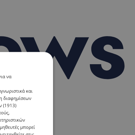
για να
αγνωριστικά και
ση διαφημίσεων
 (1913)
πούς,
κτηριστικών
ομηθευτές μπορεί
ντιταχθείτε στις