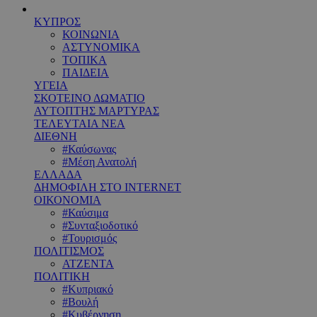
ΚΥΠΡΟΣ
ΚΟΙΝΩΝΙΑ
ΑΣΤΥΝΟΜΙΚΑ
ΤΟΠΙΚΑ
ΠΑΙΔΕΙΑ
ΥΓΕΙΑ
ΣΚΟΤΕΙΝΟ ΔΩΜΑΤΙΟ
ΑΥΤΟΠΤΗΣ ΜΑΡΤΥΡΑΣ
ΤΕΛΕΥΤΑΙΑ ΝΕΑ
ΔΙΕΘΝΗ
#Καύσωνας
#Μέση Ανατολή
ΕΛΛΑΔΑ
ΔΗΜΟΦΙΛΗ ΣΤΟ INTERNET
ΟΙΚΟΝΟΜΙΑ
#Καύσιμα
#Συνταξιοδοτικό
#Τουρισμός
ΠΟΛΙΤΙΣΜΟΣ
ΑΤΖΕΝΤΑ
ΠΟΛΙΤΙΚΗ
#Κυπριακό
#Βουλή
#Κυβέρνηση