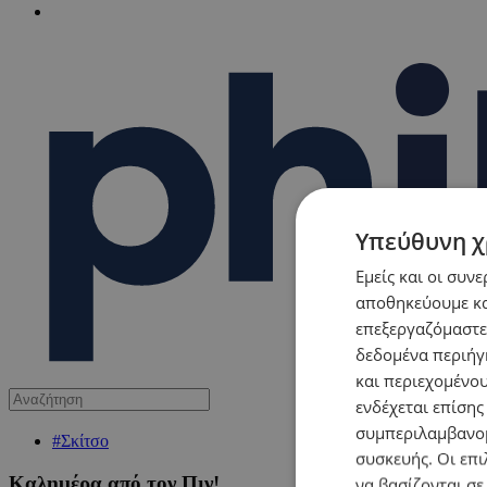
Υπεύθυνη χ
Εμείς και οι συν
αποθηκεύουμε κα
επεξεργαζόμαστε
δεδομένα περιήγη
και περιεχομένο
ενδέχεται επίσης
συμπεριλαμβανομ
#Σκίτσο
συσκευής. Οι επι
Καλημέρα από τον Πιν!
να βασίζονται σε