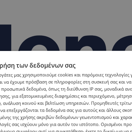
ρήση των δεδομένων σας
εργάτες μας χρησιμοποιούμε cookies και παρόμοιες τεχνολογίες 
ι να έχουμε πρόσβαση σε πληροφορίες στη συσκευή σας και να
 προσωπικά δεδομένα, όπως τη διεύθυνση IP σας, μοναδικά αν
σης, για εξατομικευμένες διαφημίσεις και περιεχόμενο, μέτρη
υ, ανάλυση κοινού και βελτίωση υπηρεσιών.
Προμηθευτές τρίτων
 να επεξεργάζονται τα δεδομένα σας για αυτούς και άλλους σκο
ένης της χρήσης ακριβών δεδομένων γεωεντοπισμού και χαρα
λογές σας ισχύουν μόνο για αυτόν τον ιστότοπο. Ορισμένοι πρ
 έννομο συμφέρον αντί για συγκατάθεση· έχετε το δικαίωμα να α