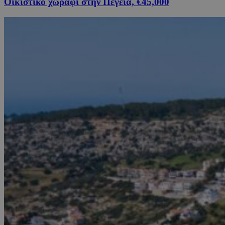
Οικιστικό χωράφι στην Πέγεια, €45,000