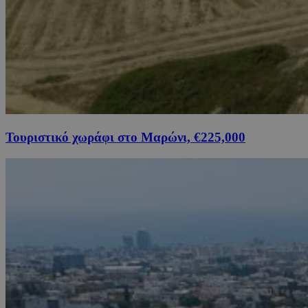
Τουριστικό χωράφι στο Μαρώνι, €225,000