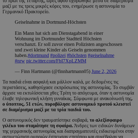
το πρωί της Τετάρτης, ώρες αφού οχυρώθηκε μέσα σε διαμέρισμα
μαζί με τις τρεις μικρές κόρες του, ενημέρωσε η αστυνομία το
Γερμανικό Πρακτορείο.
Geiselnahme in Dortmund-Höchsten
Ein Mann hat sich am Dienstagabend in einer
Wohnung im Dortmunder Stadtteil Höchsten
verschanzt. Er soll zuvor einen Polizisten angeschossen
und zwei kleine Kinder als Geiseln genommen
haben.
#dortmund
#polizei
#höchsten
#geiselnahme
#nrw
pic.twitter.com/FbI7XpLZMM
— Finn Hartmann (@finnhartmann05)
June 2, 2026
Τα παιδιά είναι ασφαλή και μάλλον καλά, με δεδομένες τις
περιστάσεις, καθησύχασε εκπρόσωπος της αστυνομίας. Το συμβάν
άρχισε να εκτυλίσσεται χθες Τρίτη το απόγευμα, όταν η αστυνομία
έλαβε τηλεφωνική κλήση γυναίκας. Σύμφωνα με ανακοίνωσή της
,
ο ύποπτος, 51 ετών, πυροβόλησε αστυνομικό προτού κλειστεί
σε διαμέρισμα μαζί με τα τρία παιδιά του.
Ο αστυνομικός δεν τραυματίστηκε σοβαρά,
το αλεξίσφαιρο
γιλέκο του σταμάτησε τη σφαίρα.
Άνδρες των ειδικών δυνάμεων
της γερμανικής αστυνομίας και διαπραγματευτές ειδικευμένοι στην
αντιμετώπιση ομηριών έσπευσαν επιτόπου και συνέβαλαν να