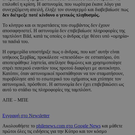
επιλυθεί η κρίση. Η αστυνομία, που νωρίτερα έκανε λόγο για
συνεχιζόμενη απειλή, έληξε τον συναγερμό και διαβεβαίωσε πως
δεν διέτρεξε ποτέ κίνδυνο ο γενικός πληθυσμός.
Το κίνητρο και οι περιστάσεις του συμβάντος δεν έχουν
αποσαφηνιστεί. Η αστυνομία δεν επιβεβαίωσε πληροφορίες της
ταμπλόιντ Bild, κατά τις οποίες ο άνδρας είχε θέσει υπό «ομηρία»
τα παιδιά του.
Η εφημερίδα υποστήριξε πως ο άνδρας, που κατ’ αυτήν είναι
υπήκοος Σερβίας, προκάλεσε «επεισόδιο» σε εστιατόριο, ότι
αποπειράθηκε ληστεία, απείλησε θαμώνες και χρησιμοποίησε
σπρέι πιπεριού εναντίον τους προτού διαφύγει με αυτοκίνητο.
Κατόπιν, όταν αστυνομικοί προσπάθησαν να τον σταματήσουν,
πυροβόλησε από το εσωτερικό του οχήματος και χτύπησε τον
αστυνομικό, πρόσθεσε. Η αστυνομία δεν έχει επιβεβαιώσει ως
αυτό το στάδιο τις πληροφορίες της ταμπλόιντ.
ΑΠΕ – ΜΠΕ
Εγγραφή στο Newsletter
Ακολουθήστε το
philenews.com στο Google News
και μάθετε
πρώτοι όλες τις ειδήσεις για την Κύπρο και τον κόσμο