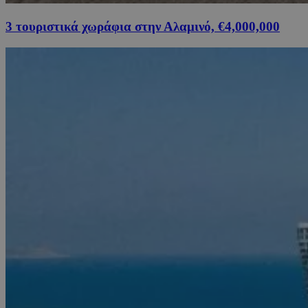
3 τουριστικά χωράφια στην Αλαμινό, €4,000,000