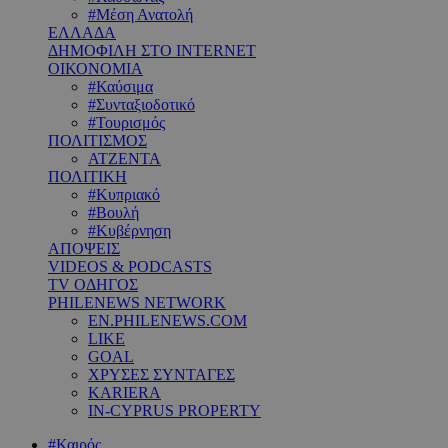
#Μέση Ανατολή
ΕΛΛΑΔΑ
ΔΗΜΟΦΙΛΗ ΣΤΟ INTERNET
ΟΙΚΟΝΟΜΙΑ
#Καύσιμα
#Συνταξιοδοτικό
#Τουρισμός
ΠΟΛΙΤΙΣΜΟΣ
ΑΤΖΕΝΤΑ
ΠΟΛΙΤΙΚΗ
#Κυπριακό
#Βουλή
#Κυβέρνηση
ΑΠΟΨΕΙΣ
VIDEOS & PODCASTS
TV ΟΔΗΓΟΣ
PHILENEWS NETWORK
EN.PHILENEWS.COM
LIKE
GOAL
ΧΡΥΣΕΣ ΣΥΝΤΑΓΕΣ
KARIERA
IN-CYPRUS PROPERTY
#Καιρός