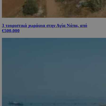
3 τουριστικά χωράφια στην Αγία Νάπα, από
€500,000