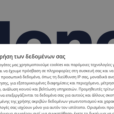
ρήση των δεδομένων σας
εργάτες μας χρησιμοποιούμε cookies και παρόμοιες τεχνολογίες 
ι να έχουμε πρόσβαση σε πληροφορίες στη συσκευή σας και να
 προσωπικά δεδομένα, όπως τη διεύθυνση IP σας, μοναδικά αν
σης, για εξατομικευμένες διαφημίσεις και περιεχόμενο, μέτρη
υ, ανάλυση κοινού και βελτίωση υπηρεσιών.
Προμηθευτές τρίτων
 να επεξεργάζονται τα δεδομένα σας για αυτούς και άλλους σκο
ένης της χρήσης ακριβών δεδομένων γεωεντοπισμού και χαρα
λογές σας ισχύουν μόνο για αυτόν τον ιστότοπο. Ορισμένοι πρ
 έννομο συμφέρον αντί για συγκατάθεση· έχετε το δικαίωμα να α