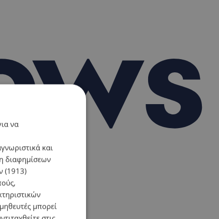
για να
αγνωριστικά και
ση διαφημίσεων
 (1913)
πούς,
κτηριστικών
ομηθευτές μπορεί
ντιταχθείτε στις