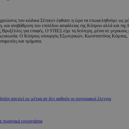
οχρεώσεις του κώδικα Σένγκεν έφθασε η ώρα να επωφεληθούμε ως χώ
λη, και αναβάθμιση του επιπέδου ασφάλειας της Κύπρου αλλά και της 
 Βρυξέλλες για επαφές. Ο ΥΠΕΞ είχε τη δεύτερη, μέσα σε μερικούς μ
 Λευκωσία. Ο Κύπριος υπουργός Εξωτερικών, Κωνσταντίνος Κόμπος, 
υπηρεσίες και τμήματα.
δρίτη απειλεί με μέτρα αν δεν αρθούν οι συνοριακοί έλεγχοι
ι πυρηνικά εργοστάσια