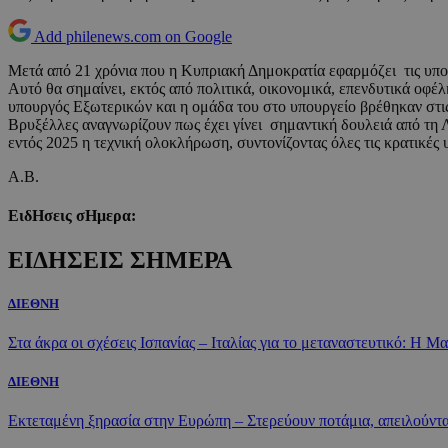
Add philenews.com on Google
Μετά από 21 χρόνια που η Κυπριακή Δημοκρατία εφαρμόζει τις υπ
Αυτό θα σημαίνει, εκτός από πολιτικά, οικονομικά, επενδυτικά οφέ
υπουργός Εξωτερικών και η ομάδα του στο υπουργείο βρέθηκαν στις
Βρυξέλλες αναγνωρίζουν πως έχει γίνει σημαντική δουλειά από τη
εντός 2025 η τεχνική ολοκλήρωση, συντονίζοντας όλες τις κρατικές 
Α.Β.
ΕιδΗσεις σΗμερα:
ΕΙΔΗΣΕΙΣ ΣΗΜΕΡΑ
ΔΙΕΘΝΗ
Στα άκρα οι σχέσεις Ισπανίας – Ιταλίας για το μεταναστευτικό: Η Μα
ΔΙΕΘΝΗ
Εκτεταμένη ξηρασία στην Ευρώπη – Στερεύουν ποτάμια, απειλούντα