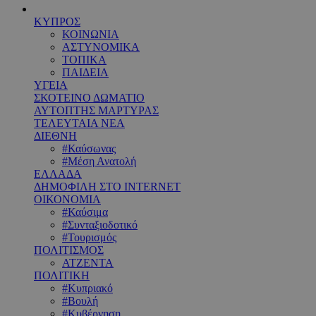
ΚΥΠΡΟΣ
ΚΟΙΝΩΝΙΑ
ΑΣΤΥΝΟΜΙΚΑ
ΤΟΠΙΚΑ
ΠΑΙΔΕΙΑ
ΥΓΕΙΑ
ΣΚΟΤΕΙΝΟ ΔΩΜΑΤΙΟ
ΑΥΤΟΠΤΗΣ ΜΑΡΤΥΡΑΣ
ΤΕΛΕΥΤΑΙΑ ΝΕΑ
ΔΙΕΘΝΗ
#Καύσωνας
#Μέση Ανατολή
ΕΛΛΑΔΑ
ΔΗΜΟΦΙΛΗ ΣΤΟ INTERNET
ΟΙΚΟΝΟΜΙΑ
#Καύσιμα
#Συνταξιοδοτικό
#Τουρισμός
ΠΟΛΙΤΙΣΜΟΣ
ΑΤΖΕΝΤΑ
ΠΟΛΙΤΙΚΗ
#Κυπριακό
#Βουλή
#Κυβέρνηση