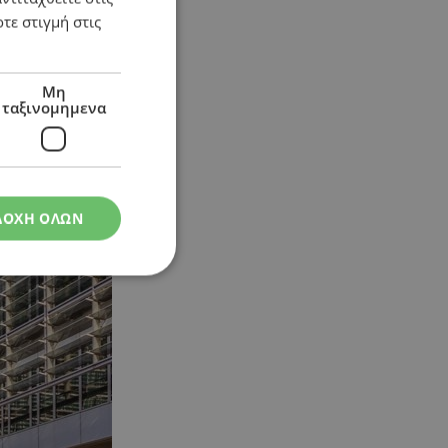
τε στιγμή στις
Μη
ταξινομημενα
ΔΟΧΗ ΟΛΩΝ