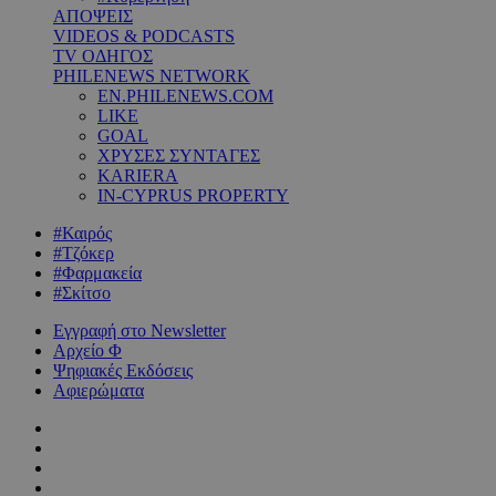
ΑΠΟΨΕΙΣ
VIDEOS & PODCASTS
TV ΟΔΗΓΟΣ
PHILENEWS NETWORK
EN.PHILENEWS.COM
LIKE
GOAL
ΧΡΥΣΕΣ ΣΥΝΤΑΓΕΣ
KARIERA
IN-CYPRUS PROPERTY
#Καιρός
#Τζόκερ
#Φαρμακεία
#Σκίτσο
Εγγραφή στο Newsletter
Αρχείο Φ
Ψηφιακές Εκδόσεις
Αφιερώματα