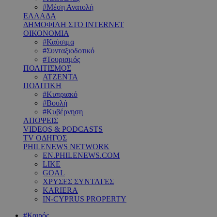
#Μέση Ανατολή
ΕΛΛΑΔΑ
ΔΗΜΟΦΙΛΗ ΣΤΟ INTERNET
ΟΙΚΟΝΟΜΙΑ
#Καύσιμα
#Συνταξιοδοτικό
#Τουρισμός
ΠΟΛΙΤΙΣΜΟΣ
ΑΤΖΕΝΤΑ
ΠΟΛΙΤΙΚΗ
#Κυπριακό
#Βουλή
#Κυβέρνηση
ΑΠΟΨΕΙΣ
VIDEOS & PODCASTS
TV ΟΔΗΓΟΣ
PHILENEWS NETWORK
EN.PHILENEWS.COM
LIKE
GOAL
ΧΡΥΣΕΣ ΣΥΝΤΑΓΕΣ
KARIERA
IN-CYPRUS PROPERTY
#Καιρός