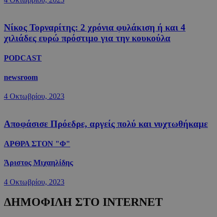
Νίκος Τορναρίτης: 2 χρόνια φυλάκιση ή και 4
χιλιάδες ευρώ πρόστιμο για την κουκούλα
PODCAST
newsroom
4 Οκτωβρίου, 2023
Αποφάσισε Πρόεδρε, αργείς πολύ και νυχτωθήκαμε
ΑΡΘΡΑ ΣΤΟΝ "Φ"
Άριστος Μιχαηλίδης
4 Οκτωβρίου, 2023
ΔΗΜΟΦΙΛΗ ΣΤΟ INTERNET