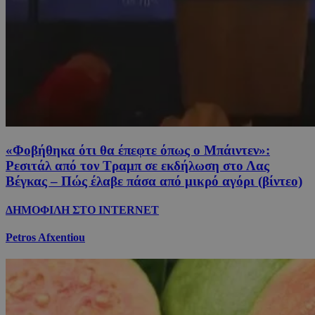
«Φοβήθηκα ότι θα έπεφτε όπως ο Μπάιντεν»:
Ρεσιτάλ από τον Τραμπ σε εκδήλωση στο Λας
Βέγκας – Πώς έλαβε πάσα από μικρό αγόρι (βίντεο)
ΔΗΜΟΦΙΛΗ ΣΤΟ INTERNET
Petros Afxentiou