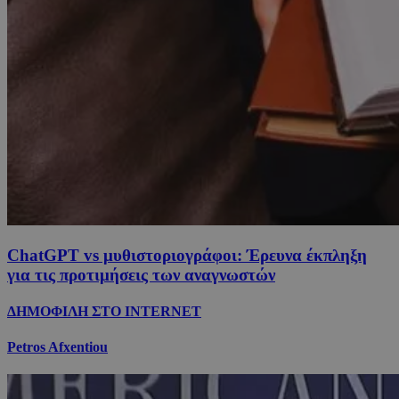
ChatGPT vs μυθιστοριογράφοι: Έρευνα έκπληξη
για τις προτιμήσεις των αναγνωστών
ΔΗΜΟΦΙΛΗ ΣΤΟ INTERNET
Petros Afxentiou