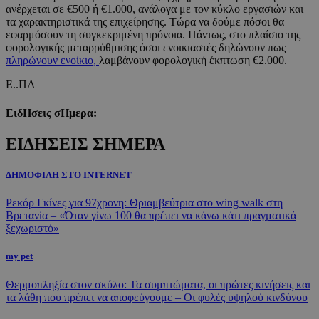
ανέρχεται σε €500 ή €1.000, ανάλογα με τον κύκλο εργασιών και
τα χαρακτηριστικά της επιχείρησης. Τώρα να δούμε πόσοι θα
εφαρμόσουν τη συγκεκριμένη πρόνοια. Πάντως, στο πλαίσιο της
φορολογικής μεταρρύθμισης όσοι ενοικιαστές δηλώνουν πως
πληρώνουν ενοίκιο,
λαμβάνουν φορολογική έκπτωση €2.000.
Ε..ΠΑ
ΕιδΗσεις σΗμερα:
ΕΙΔΗΣΕΙΣ ΣΗΜΕΡΑ
ΔΗΜΟΦΙΛΗ ΣΤΟ INTERNET
Ρεκόρ Γκίνες για 97χρονη: Θριαμβεύτρια στο wing walk στη
Βρετανία – «Όταν γίνω 100 θα πρέπει να κάνω κάτι πραγματικά
ξεχωριστό»
my pet
Θερμοπληξία στον σκύλο: Τα συμπτώματα, οι πρώτες κινήσεις και
τα λάθη που πρέπει να αποφεύγουμε – Οι φυλές υψηλού κινδύνου