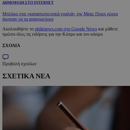
ΔΗΜΟΦΙΛΗ ΣΤΟ INTERNET
Μπλόκο στα «κατασκοπευτικά γυαλιά» της Μeta: Ποιοι χώροι
άρχισαν να τα απαγορεύουν
Ακολουθήστε το
philenews.com στο Google News
και μάθετε
πρώτοι όλες τις ειδήσεις για την Κύπρο και τον κόσμο
ΣΧΟΛΙΑ
Προβολή σχολίων
ΣΧΕΤΙΚΑ ΝΕΑ