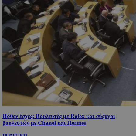
Πόθεν έσχες: Βουλευτές με Rolex και σύζυγοι
βουλευτών με Chanel και Hermes
ΠΟΛΙΤΙΚΗ