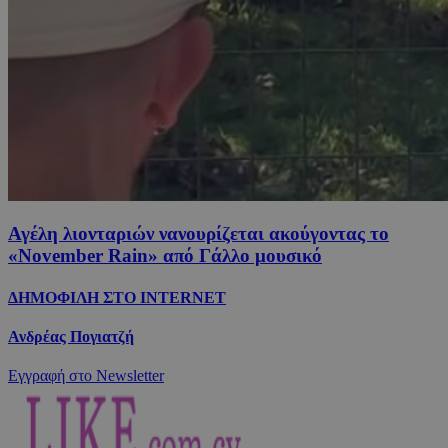
Αγέλη λιονταριών νανουρίζεται ακούγοντας το
«November Rain» από Γάλλο μουσικό
ΔΗΜΟΦΙΛΗ ΣΤΟ INTERNET
Ανδρέας Πογιατζή
Εγγραφή στο Newsletter