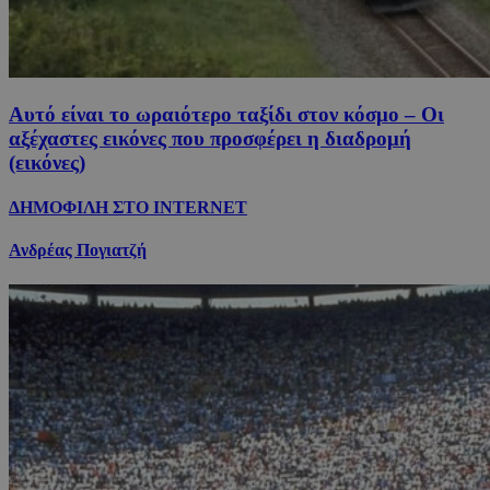
Αυτό είναι το ωραιότερο ταξίδι στον κόσμο – Οι
αξέχαστες εικόνες που προσφέρει η διαδρομή
(εικόνες)
ΔΗΜΟΦΙΛΗ ΣΤΟ INTERNET
Ανδρέας Πογιατζή