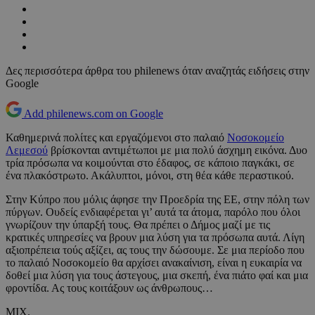
Δες περισσότερα άρθρα του philenews όταν αναζητάς ειδήσεις στην
Google
Add philenews.com on Google
Καθημερινά πολίτες και εργαζόμενοι στο παλαιό
Νοσοκομείο
Λεμεσού
βρίσκονται αντιμέτωποι με μια πολύ άσχημη εικόνα. Δυο
τρία πρόσωπα να κοιμούνται στο έδαφος, σε κάποιο παγκάκι, σε
ένα πλακόστρωτο. Ακάλυπτοι, μόνοι, στη θέα κάθε περαστικού.
Στην Κύπρο που μόλις άφησε την Προεδρία της ΕΕ, στην πόλη των
πύργων. Ουδείς ενδιαφέρεται γι’ αυτά τα άτομα, παρόλο που όλοι
γνωρίζουν την ύπαρξή τους. Θα πρέπει ο Δήμος μαζί με τις
κρατικές υπηρεσίες να βρουν μια λύση για τα πρόσωπα αυτά. Λίγη
αξιοπρέπεια τούς αξίζει, ας τους την δώσουμε. Σε μια περίοδο που
το παλαιό Νοσοκομείο θα αρχίσει ανακαίνιση, είναι η ευκαιρία να
δοθεί μια λύση για τους άστεγους, μια σκεπή, ένα πιάτο φαί και μια
φροντίδα. Ας τους κοιτάξουν ως άνθρωπους…
ΜΙΧ.