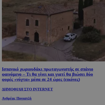
Ισπανικό χωριουδάκι πρωταγωνιστής σε σπάνιο
φαινόμενο – Τι θα γίνει και γιατί θα βιώσει δύο
φορές «νύχτα» μέσα σε 24 ώρες (εικόνες)
ΔΗΜΟΦΙΛΗ ΣΤΟ INTERNET
Ανδρέας Πογιατζή