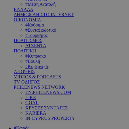
#Μέση Ανατολή
ΕΛΛΑΔΑ
ΔΗΜΟΦΙΛΗ ΣΤΟ INTERNET
ΟΙΚΟΝΟΜΙΑ
#Καύσιμα
#Συνταξιοδοτικό
#Τουρισμός
ΠΟΛΙΤΙΣΜΟΣ
ΑΤΖΕΝΤΑ
ΠΟΛΙΤΙΚΗ
#Κυπριακό
#Βουλή
#Κυβέρνηση
ΑΠΟΨΕΙΣ
VIDEOS & PODCASTS
TV ΟΔΗΓΟΣ
PHILENEWS NETWORK
EN.PHILENEWS.COM
LIKE
GOAL
ΧΡΥΣΕΣ ΣΥΝΤΑΓΕΣ
KARIERA
IN-CYPRUS PROPERTY
#Καιρός