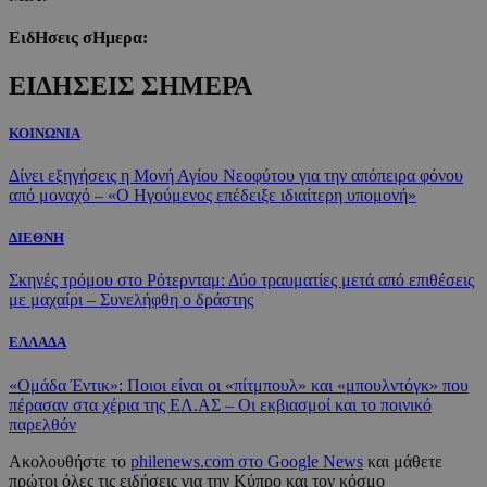
ΕιδΗσεις σΗμερα:
ΕΙΔΗΣΕΙΣ ΣΗΜΕΡΑ
ΚΟΙΝΩΝΙΑ
Δίνει εξηγήσεις η Μονή Αγίου Νεοφύτου για την απόπειρα φόνου
από μοναχό – «Ο Ηγούμενος επέδειξε ιδιαίτερη υπομονή»
ΔΙΕΘΝΗ
Σκηνές τρόμου στο Ρότερνταμ: Δύο τραυματίες μετά από επιθέσεις
με μαχαίρι – Συνελήφθη ο δράστης
ΕΛΛΑΔΑ
«Ομάδα Έντικ»: Ποιοι είναι οι «πίτμπουλ» και «μπουλντόγκ» που
πέρασαν στα χέρια της ΕΛ.ΑΣ – Οι εκβιασμοί και το ποινικό
παρελθόν
Ακολουθήστε το
philenews.com στο Google News
και μάθετε
πρώτοι όλες τις ειδήσεις για την Κύπρο και τον κόσμο