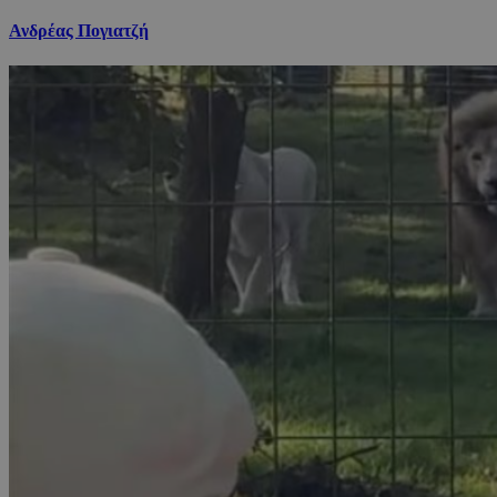
Ανδρέας Πογιατζή