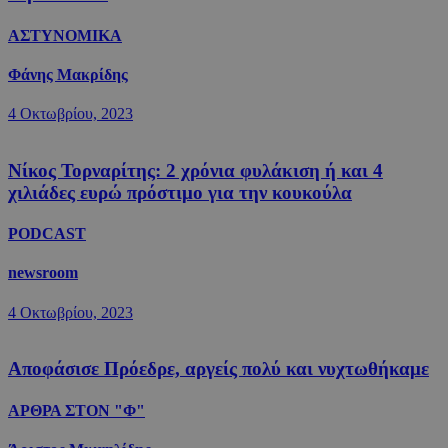
ΑΣΤΥΝΟΜΙΚΑ
Φάνης Μακρίδης
4 Οκτωβρίου, 2023
Νίκος Τορναρίτης: 2 χρόνια φυλάκιση ή και 4
χιλιάδες ευρώ πρόστιμο για την κουκούλα
PODCAST
newsroom
4 Οκτωβρίου, 2023
Αποφάσισε Πρόεδρε, αργείς πολύ και νυχτωθήκαμε
ΑΡΘΡΑ ΣΤΟΝ "Φ"