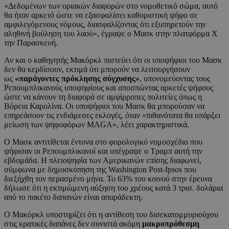
«Δεδομένων των οριακών διαφορών στο νομοθετικό σώμα, αυτό
θα ήταν αρκετό ώστε να εξασφαλίσει καθοριστική ψήφο σε
αμφιλεγόμενους νόμους, διασφαλίζοντας ότι εξυπηρετούν την
αληθινή βούληση του λαού», έγραψε ο Μασκ στην πλατφόρμα Χ
την Παρασκευή.
Αν και ο καθηγητής Μακόρκλ πιστεύει ότι οι υποψήφιοι του Μασκ
δεν θα κερδίσουν, εκτιμά ότι μπορούν να λειτουργήσουν
ως
«παράγοντες πρόκλησης σύγχυσης»
, υπονομεύοντας τους
Ρεπουμπλικανούς υποψηφίους και αποσπώντας αρκετές ψήφους
ώστε να κάνουν τη διαφορά σε αμφίρροπες πολιτείες όπως η
Βόρεια Καρολίνα. Οι υποψήφιοι του Μασκ θα μπορούσαν να
επηρεάσουν τις ενδιάμεσες εκλογές, όταν «πιθανότατα θα υπάρξει
μείωση των ψηφοφόρων MAGA», λέει χαρακτηριστικά.
Ο Μασκ αντιτίθεται έντονα στο φορολογικό νομοσχέδιο που
ψήφισαν οι Ρεπουμπλικανοί και υπέγραψε ο Τραμπ αυτή την
εβδομάδα. Η πλειοψηφία των Αμερικανών επίσης διαφωνεί,
σύμφωνα με δημοσκόπηση της Washington Post-Ipsos που
διεξήχθη τον περασμένο μήνα. Το 63% του κοινού στην έρευνα
δήλωσε ότι η εκτιμώμενη αύξηση του χρέους κατά 3 τρισ. δολάρια
από το πακέτο δαπανών είναι απαράδεκτη.
Ο Μακόρκλ υποστηρίζει ότι η αντίθεση του δισεκατομμυριούχου
στις κρατικές δαπάνες δεν συνιστά ακόμη
μακροπρόθεσμη