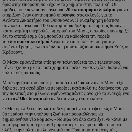
όρια στην επίδραση που έχουν τα χρήματα στην πολιτική. Οι
ομάδες του επένδυσαν πάνω από
20 εκατομμύρια δολάρια
για να
στηρίξουν έναν συντηρητικό υποψήφιο στις εκλογές για το
Ανώτατο Δικαστήριο του Ουισκόνσιν. Η αναμέτρηση κόστισε
συνολικά πάνω από 100 εκατομμύρια δολάρια. Παρά τις δαπάνες
και τη γεμάτη υπερβολές ρητορική του Μασκ, ο οποίος υποστήριξε
ότι το αποτέλεσμα θα μπορούσε να καθορίσει την πορεία
του
δυτικού πολιτισμού
λόγω των επιπτώσεών του για την
ατζέντα Τραμπ, τελικά κέρδισε η αριστερίζουσα υποψήφια Σούζαν
Κρόφορντ.
Ο Μασκ εμφανίζεται επίσης να ταλαντεύεται τους τελευταίους
μήνες σχετικά με το πόσα χρήματα πρέπει να συνεχίσει δαπανά για
πολιτικούς σκοπούς.
Μετά την ήττα του υποψηφίου του στο Ουισκόνσιν, ο Μασκ είχε
δηλώσει ότι σχεδιάζει να περιορίσει κατά πολύ τις δαπάνες του για
την πολιτική στο μέλλον, αφήνοντας πάντως ανοιχτό το ενδεχόμενο
να
επανέλθει δυναμικά
εάν δει τον λόγο να το κάνει.
Ο Μακόρκλ λέει πάντως ότι δεν μπορεί να πιστέψει πως ο Μασκ
θα περάσει «την υπόλοιπη ζωή του προσπαθώντας να
δημιουργήσει νέο κόμμα». «Νομίζω ότι όλο αυτό έχει να κάνει με
τη σύγκρουσή του με τον Τραμπ και με την προσπάθειά του να
πλήξει την πολιτική κληρονομιά του Τραμπ αυτή τη στιγμή»,