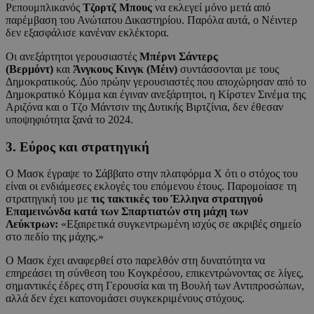
Ρεπουμπλικανός
Τζορτζ Μπους
να εκλεγεί μόνο μετά από
παρέμβαση του Ανώτατου Δικαστηρίου. Παρόλα αυτά, ο Νέιντερ
δεν εξασφάλισε κανέναν εκλέκτορα.
Οι ανεξάρτητοι γερουσιαστές
Μπέρνι Σάντερς
(Βερμόντ)
και
Άνγκους Κινγκ (Μέιν)
συντάσσονται με τους
Δημοκρατικούς. Δύο πρώην γερουσιαστές που αποχώρησαν από το
Δημοκρατικό Κόμμα και έγιναν ανεξάρτητοι, η Κίρστεν Σινέμα της
Αριζόνα και ο Τζο Μάντσιν της Δυτικής Βιρτζίνια, δεν έθεσαν
υποψηφιότητα ξανά το 2024.
3. Εύρος και στρατηγική
Ο Μασκ έγραψε το Σάββατο στην πλατφόρμα Χ ότι ο στόχος του
είναι οι ενδιάμεσες εκλογές του επόμενου έτους. Παρομοίασε τη
στρατηγική του με
τις τακτικές του Έλληνα στρατηγού
Επαμεινώνδα κατά των Σπαρτιατών στη μάχη των
Λεύκτρων:
«Εξαιρετικά συγκεντρωμένη ισχύς σε ακριβές σημείο
στο πεδίο της μάχης.»
Ο Μασκ έχει αναφερθεί στο παρελθόν στη δυνατότητα να
επηρεάσει τη σύνθεση του Κογκρέσου, επικεντρώνοντας σε λίγες,
σημαντικές έδρες στη Γερουσία και τη Βουλή των Αντιπροσώπων,
αλλά δεν έχει κατονομάσει συγκεκριμένους στόχους.