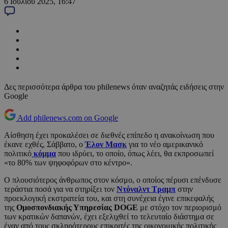
6 Ιουλίου 2025, 16:47
Δες περισσότερα άρθρα του philenews όταν αναζητάς ειδήσεις στην
Google
Add philenews.com on Google
Αίσθηση έχει προκαλέσει σε διεθνές επίπεδο η ανακοίνωση που
έκανε εχθές, Σάββατο, ο
Έλον Μασκ
για το νέο αμερικανικό
πολιτικό
κόμμα
που ιδρύει, το οποίο, όπως λέει, θα εκπροσωπεί
«το 80% των ψηφοφόρων στο κέντρο».
Ο πλουσιότερος άνθρωπος στον κόσμο, ο οποίος πέρυσι επένδυσε
τεράστια ποσά για να στηρίξει τον
Ντόναλντ Τραμπ
στην
προεκλογική εκστρατεία του, και στη συνέχεια έγινε επικεφαλής
της
Ομοσπονδιακής Υπηρεσίας DOGE
με στόχο τον περιορισμό
των κρατικών δαπανών, έχει εξελιχθεί το τελευταίο διάστημα σε
έναν από τους σκληρότερους επικριτές της οικονομικής πολιτικής