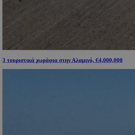
3 τουριστικά χωράφια στην Αλαμινό, €4,000,000