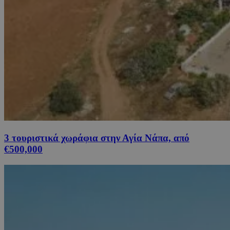
3 τουριστικά χωράφια στην Αγία Νάπα, από
€500,000