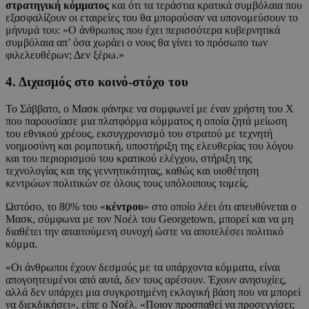
στρατηγική κόμματος
και ότι τα τεράστια κρατικά συμβόλαια που
εξασφαλίζουν οι εταιρείες του θα μπορούσαν να υπονομεύσουν το
μήνυμά του: «Ο άνθρωπος που έχει περισσότερα κυβερνητικά
συμβόλαια απ’ όσα χωράει ο νους θα γίνει το πρόσωπο των
φιλελευθέρων; Δεν ξέρω.»
4. Διχασμός στο κοινό-στόχο του
Το Σάββατο, ο Μασκ φάνηκε να συμφωνεί με έναν χρήστη του Χ
που παρουσίασε μια πλατφόρμα κόμματος η οποία ζητά μείωση
του εθνικού χρέους, εκσυγχρονισμό του στρατού με τεχνητή
νοημοσύνη και ρομποτική, υποστήριξη της ελευθερίας του λόγου
και του περιορισμού του κρατικού ελέγχου, στήριξη της
τεχνολογίας και της γεννητικότητας, καθώς και υιοθέτηση
κεντρώων πολιτικών σε όλους τους υπόλοιπους τομείς.
Ωστόσο, το 80% του «
κέντρου
» στο οποίο λέει ότι απευθύνεται ο
Μασκ, σύμφωνα με τον Νοέλ του Georgetown, μπορεί και να μη
διαθέτει την απαιτούμενη συνοχή ώστε να αποτελέσει πολιτικό
κόμμα.
«Οι άνθρωποι έχουν δεσμούς με τα υπάρχοντα κόμματα, είναι
απογοητευμένοι από αυτά, δεν τους αρέσουν. Έχουν ανησυχίες,
αλλά δεν υπάρχει μια συγκροτημένη εκλογική βάση που να μπορεί
να διεκδικήσει», είπε ο Νοέλ. «Ποιον προσπαθεί να προσεγγίσει;