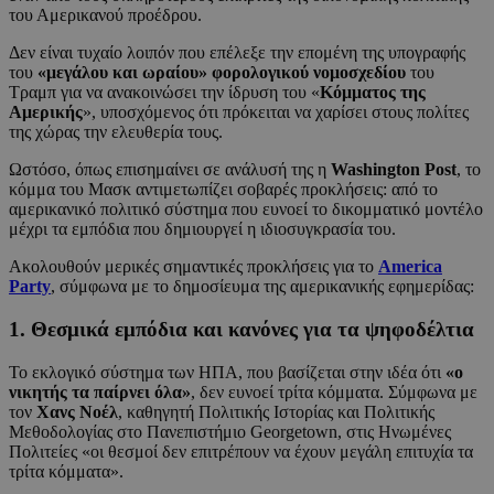
του Αμερικανού προέδρου.
Δεν είναι τυχαίο λοιπόν που επέλεξε την επομένη της υπογραφής
του
«μεγάλου και ωραίου» φορολογικού νομοσχεδίου
του
Τραμπ για να ανακοινώσει την ίδρυση του «
Κόμματος της
Αμερικής
», υποσχόμενος ότι πρόκειται να χαρίσει στους πολίτες
της χώρας την ελευθερία τους.
Ωστόσο, όπως επισημαίνει σε ανάλυσή της η
Washington Post
, το
κόμμα του Μασκ αντιμετωπίζει σοβαρές προκλήσεις: από το
αμερικανικό πολιτικό σύστημα που ευνοεί το δικομματικό μοντέλο
μέχρι τα εμπόδια που δημιουργεί η ιδιοσυγκρασία του.
Ακολουθούν μερικές σημαντικές προκλήσεις για το
America
Party
, σύμφωνα με το δημοσίευμα της αμερικανικής εφημερίδας:
1. Θεσμικά εμπόδια και κανόνες για τα ψηφοδέλτια
Το εκλογικό σύστημα των ΗΠΑ, που βασίζεται στην ιδέα ότι
«ο
νικητής τα παίρνει όλα»
, δεν ευνοεί τρίτα κόμματα. Σύμφωνα με
τον
Χανς Νοέλ
, καθηγητή Πολιτικής Ιστορίας και Πολιτικής
Μεθοδολογίας στο Πανεπιστήμιο Georgetown, στις Ηνωμένες
Πολιτείες «οι θεσμοί δεν επιτρέπουν να έχουν μεγάλη επιτυχία τα
τρίτα κόμματα».