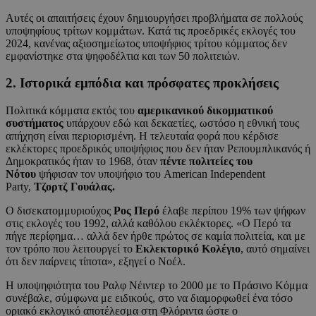
Αυτές οι απαιτήσεις έχουν δημιουργήσει προβλήματα σε πολλούς
υποψηφίους τρίτων κομμάτων. Κατά τις προεδρικές εκλογές του
2024, κανένας αξιοσημείωτος υποψήφιος τρίτου κόμματος δεν
εμφανίστηκε στα ψηφοδέλτια και των 50 πολιτειών.
2. Ιστορικά εμπόδια και πρόσφατες προκλήσεις
Πολιτικά κόμματα εκτός του
αμερικανικού δικομματικού
συστήματος
υπάρχουν εδώ και δεκαετίες, ωστόσο η εθνική τους
απήχηση είναι περιορισμένη. Η τελευταία φορά που κέρδισε
εκλέκτορες προεδρικός υποψήφιος που δεν ήταν Ρεπουμπλικανός ή
Δημοκρατικός ήταν το 1968, όταν
πέντε πολιτείες του
Νότου
ψήφισαν τον υποψήφιο του American Independent
Party,
Τζορτζ Γουάλας.
Ο δισεκατομμυριούχος
Ρος Περό
έλαβε περίπου 19% των ψήφων
στις εκλογές του 1992, αλλά καθόλου εκλέκτορες. «Ο Περό τα
πήγε περίφημα… αλλά δεν ήρθε πρώτος σε καμία πολιτεία, και με
τον τρόπο που λειτουργεί το
Εκλεκτορικό Κολέγιο
, αυτό σημαίνει
ότι δεν παίρνεις τίποτα», εξηγεί ο Νοέλ.
Η υποψηφιότητα του Ραλφ Νέιντερ το 2000 με το Πράσινο Κόμμα
συνέβαλε, σύμφωνα με ειδικούς, στο να διαμορφωθεί ένα τόσο
οριακό εκλογικό αποτέλεσμα στη Φλόριντα ώστε ο