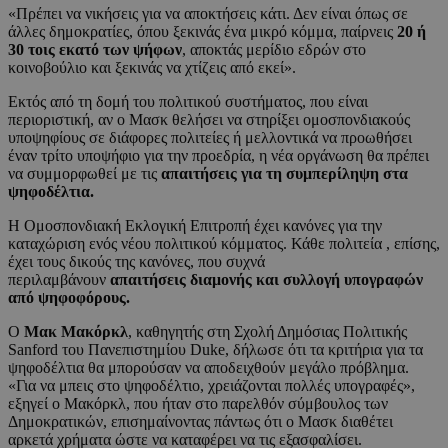
«Πρέπει να νικήσεις για να αποκτήσεις κάτι. Δεν είναι όπως σε
άλλες δημοκρατίες, όπου ξεκινάς ένα μικρό κόμμα, παίρνεις
20 ή
30 τοις εκατό των ψήφων
, αποκτάς μερίδιο εδρών στο
κοινοβούλιο και ξεκινάς να χτίζεις από εκεί».
Εκτός από τη δομή του πολιτικού συστήματος, που είναι
περιοριστική, αν ο Μασκ θελήσει να στηρίξει ομοσπονδιακούς
υποψηφίους σε διάφορες πολιτείες ή μελλοντικά να προωθήσει
έναν τρίτο υποψήφιο για την προεδρία, η νέα οργάνωση θα πρέπει
να συμμορφωθεί με τις
απαιτήσεις για τη συμπερίληψη στα
ψηφοδέλτια.
Η Ομοσπονδιακή Εκλογική Επιτροπή έχει κανόνες για την
καταχώριση ενός νέου πολιτικού κόμματος. Κάθε πολιτεία , επίσης,
έχει τους δικούς της κανόνες, που συχνά
περιλαμβάνουν
απαιτήσεις διαμονής και συλλογή υπογραφών
από ψηφοφόρους.
Ο
Μακ Μακόρκλ
, καθηγητής στη Σχολή Δημόσιας Πολιτικής
Sanford του Πανεπιστημίου Duke, δήλωσε ότι τα κριτήρια για τα
ψηφοδέλτια θα μπορούσαν να αποδειχθούν μεγάλο πρόβλημα.
«Για να μπεις στο ψηφοδέλτιο, χρειάζονται πολλές υπογραφές»,
εξηγεί ο Μακόρκλ, που ήταν στο παρελθόν σύμβουλος των
Δημοκρατικών, επισημαίνοντας πάντως ότι ο Μασκ διαθέτει
αρκετά χρήματα ώστε να καταφέρει να τις εξασφαλίσει.