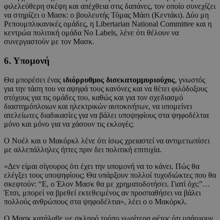
φιλελεύθερη σκέψη και απέχθεια στις δαπάνες, τον οποίο συνεχίζει
να στηρίζει ο Μασκ: ο βουλευτής Τόμας Μάσι (Κεντάκι). Δύο μη
Ρεπουμπλικανικές ομάδες, η Libertarian National Committee και η
κεντρώα πολιτική ομάδα No Labels, λένε ότι θέλουν να
συνεργαστούν με τον Μασκ.
6. Υπομονή
Θα μπορέσει ένας
ιδιόρρυθμος δισεκατομμυριούχος
, γνωστός
για την τάση του να αψηφά τους κανόνες και να θέτει φιλόδοξους
στόχους για τις ομάδες του, καθώς και για τον σχεδιασμό
διαστημόπλοιων και ηλεκτρικών αυτοκινήτων, να υπομείνει
ατελείωτες διαδικασίες για να βάλει υποψηφίους στα ψηφοδέλτια
μόνο και μόνο για να χάσουν τις εκλογές;
Ο Νοέλ και ο Μακόρκλ λένε ότι ίσως χρειαστεί να αντιμετωπίσει
με αλλεπάλληλες ήττες πριν δει πολιτική επιτυχία.
«Δεν είμαι σίγουρος ότι έχει την υπομονή να το κάνει. Πώς θα
ελέγξει τους υποψηφίους; Θα υπάρξουν πολλοί τυχοδιώκτες που θα
σκεφτούν: “Ε, ο Έλον Μασκ θα με χρηματοδοτήσει. Γιατί όχι;”…
Έτσι, μπορεί να βρεθεί εκτεθειμένος αν προσπαθήσει να βάλει
πολλούς ανθρώπους στα ψηφοδέλτια», λέει ο ο Μακόρκλ.
Ο Μασκ κατάλαβε με σκληρό τρόπο νωρίτερα φέτος ότι υπάρχουν