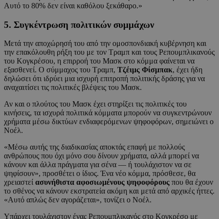
Αυτό το 80% δεν είναι καθόλου ξεκάθαρο.»
5. Συγκέντρωση πολιτικών συμμάχων
Μετά την αποχώρησή του από την ομοσπονδιακή κυβέρνηση και
την επακόλουθη ρήξη του με τον Τραμπ και τους Ρεπουμπλικανούς
του Κογκρέσου, η επιρροή του Μασκ στο κόμμα φαίνεται να
εξασθενεί. Ο σύμμαχος του Τραμπ,
Τζέιμς Φίσμπακ
, έχει ήδη
δηλώσει ότι ιδρύει μια ισχυρή επιτροπή πολιτικής δράσης για να
αναχαιτίσει τις πολιτικές βλέψεις του Μασκ.
Αν και ο πλούτος του Μασκ έχει στηρίξει τις πολιτικές του
κινήσεις, τα ισχυρά πολιτικά κόμματα μπορούν να συγκεντρώνουν
χρήματα μέσω δικτύων ενδιαφερόμενων ψηφοφόρων, σημειώνει ο
Νοέλ.
«Μέσω αυτής της διαδικασίας αποκτάς επαφή με πολλούς
ανθρώπους που όχι μόνο σου δίνουν χρήματα, αλλά μπορεί να
κάνουν και άλλα πράγματα για σένα — ή τουλάχιστον να σε
ψηφίσουν», προσθέτει ο ίδιος. Ένα νέο κόμμα, πρόσθεσε, θα
χρειαστεί
ασυνήθιστα αφοσιωμένους ψηφοφόρους
που θα έχουν
το σθένος να κάνουν εκστρατεία ακόμη και μετά από αρχικές ήττες.
«Αυτό απλώς δεν αγοράζεται», τονίζει ο Νοέλ.
Υπάρχει τουλάχιστον ένας Ρεπουμπλικανός στο Κογκρέσο με