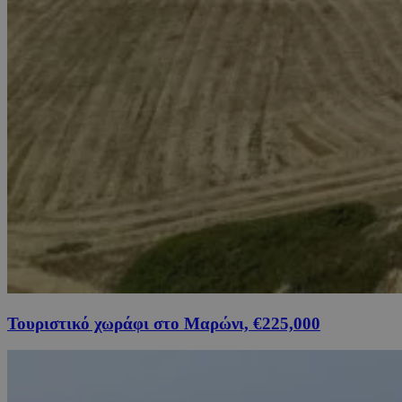
Τουριστικό χωράφι στο Μαρώνι, €225,000