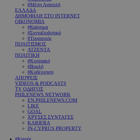
#Μέση Ανατολή
ΕΛΛΑΔΑ
ΔΗΜΟΦΙΛΗ ΣΤΟ INTERNET
ΟΙΚΟΝΟΜΙΑ
#Καύσιμα
#Συνταξιοδοτικό
#Τουρισμός
ΠΟΛΙΤΙΣΜΟΣ
ΑΤΖΕΝΤΑ
ΠΟΛΙΤΙΚΗ
#Κυπριακό
#Βουλή
#Κυβέρνηση
ΑΠΟΨΕΙΣ
VIDEOS & PODCASTS
TV ΟΔΗΓΟΣ
PHILENEWS NETWORK
EN.PHILENEWS.COM
LIKE
GOAL
ΧΡΥΣΕΣ ΣΥΝΤΑΓΕΣ
KARIERA
IN-CYPRUS PROPERTY
#Καιρός