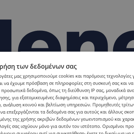
ρήση των δεδομένων σας
εργάτες μας χρησιμοποιούμε cookies και παρόμοιες τεχνολογίες 
ι να έχουμε πρόσβαση σε πληροφορίες στη συσκευή σας και να
 προσωπικά δεδομένα, όπως τη διεύθυνση IP σας, μοναδικά αν
σης, για εξατομικευμένες διαφημίσεις και περιεχόμενο, μέτρη
υ, ανάλυση κοινού και βελτίωση υπηρεσιών.
Προμηθευτές τρίτων
 να επεξεργάζονται τα δεδομένα σας για αυτούς και άλλους σκο
ένης της χρήσης ακριβών δεδομένων γεωεντοπισμού και χαρα
λογές σας ισχύουν μόνο για αυτόν τον ιστότοπο. Ορισμένοι πρ
 έννομο συμφέρον αντί για συγκατάθεση· έχετε το δικαίωμα να α