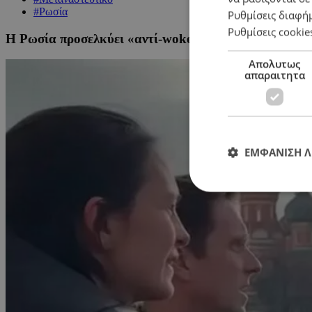
#Ρωσία
Ρυθμίσεις διαφή
Ρυθμίσεις cookie
Η Ρωσία προσελκύει «αντί-woke» πολίτες από τη Δύσ
Απολυτως
απαραιτητα
ΕΜΦΑΝΙΣΗ 