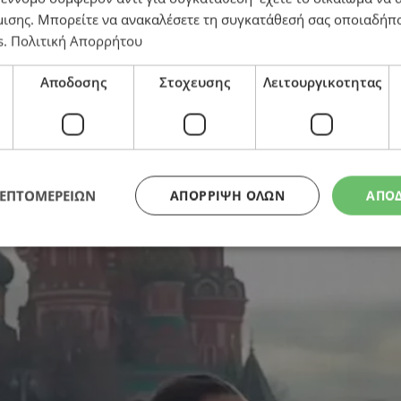
μισης
. Μπορείτε να ανακαλέσετε τη συγκατάθεσή σας οποιαδήπο
s
.
Πολιτική Απορρήτου
η – Τι είναι η «Βίζα Κοινών Αξιών»
Αποδοσης
Στοχευσης
Λειτουργικοτητας
ΛΕΠΤΟΜΕΡΕΙΩΝ
ΑΠΌΡΡΙΨΗ ΌΛΩΝ
ΑΠΟ