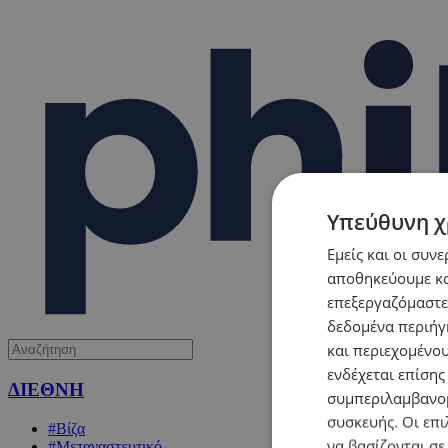
Υπεύθυνη χ
Εμείς και οι συν
αποθηκεύουμε κα
επεξεργαζόμαστε
δεδομένα περιήγη
και περιεχομένο
ενδέχεται επίσης
ΔΙΕΘΝΗ
συμπεριλαμβανομ
συσκευής. Οι επι
#Βίζα
να βασίζονται σε
#Μεταναστευτικό