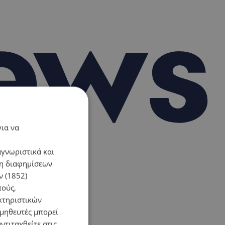
για να
αγνωριστικά και
ση διαφημίσεων
 (1852)
πούς,
κτηριστικών
ομηθευτές μπορεί
ντιταχθείτε στις