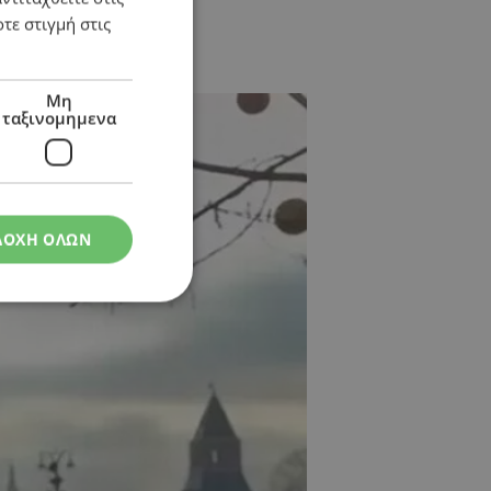
τε στιγμή στις
Μη
ταξινομημενα
ΔΟΧΗ ΟΛΩΝ