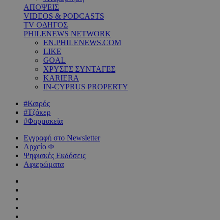
ΑΠΟΨΕΙΣ
VIDEOS & PODCASTS
TV ΟΔΗΓΟΣ
PHILENEWS NETWORK
EN.PHILENEWS.COM
LIKE
GOAL
ΧΡΥΣΕΣ ΣΥΝΤΑΓΕΣ
KARIERA
IN-CYPRUS PROPERTY
#Καιρός
#Τζόκερ
#Φαρμακεία
Εγγραφή στο Newsletter
Αρχείο Φ
Ψηφιακές Εκδόσεις
Αφιερώματα