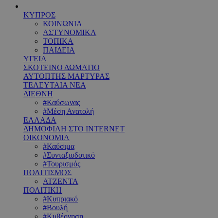
ΚΥΠΡΟΣ
ΚΟΙΝΩΝΙΑ
ΑΣΤΥΝΟΜΙΚΑ
ΤΟΠΙΚΑ
ΠΑΙΔΕΙΑ
ΥΓΕΙΑ
ΣΚΟΤΕΙΝΟ ΔΩΜΑΤΙΟ
ΑΥΤΟΠΤΗΣ ΜΑΡΤΥΡΑΣ
ΤΕΛΕΥΤΑΙΑ ΝΕΑ
ΔΙΕΘΝΗ
#Καύσωνας
#Μέση Ανατολή
ΕΛΛΑΔΑ
ΔΗΜΟΦΙΛΗ ΣΤΟ INTERNET
ΟΙΚΟΝΟΜΙΑ
#Καύσιμα
#Συνταξιοδοτικό
#Τουρισμός
ΠΟΛΙΤΙΣΜΟΣ
ΑΤΖΕΝΤΑ
ΠΟΛΙΤΙΚΗ
#Κυπριακό
#Βουλή
#Κυβέρνηση