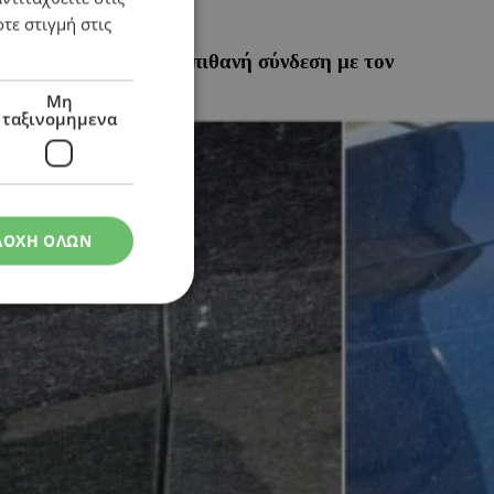
τε στιγμή στις
ιρηματία – Ψάχνουν πιθανή σύνδεση με τον
Μη
ταξινομημενα
ΔΟΧΗ ΟΛΩΝ