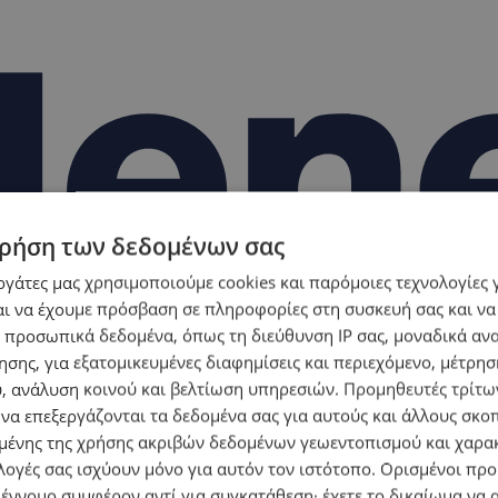
ρήση των δεδομένων σας
εργάτες μας χρησιμοποιούμε cookies και παρόμοιες τεχνολογίες 
ι να έχουμε πρόσβαση σε πληροφορίες στη συσκευή σας και να
 προσωπικά δεδομένα, όπως τη διεύθυνση IP σας, μοναδικά αν
σης, για εξατομικευμένες διαφημίσεις και περιεχόμενο, μέτρη
υ, ανάλυση κοινού και βελτίωση υπηρεσιών.
Προμηθευτές τρίτων
 να επεξεργάζονται τα δεδομένα σας για αυτούς και άλλους σκο
ένης της χρήσης ακριβών δεδομένων γεωεντοπισμού και χαρα
λογές σας ισχύουν μόνο για αυτόν τον ιστότοπο. Ορισμένοι πρ
 έννομο συμφέρον αντί για συγκατάθεση· έχετε το δικαίωμα να α