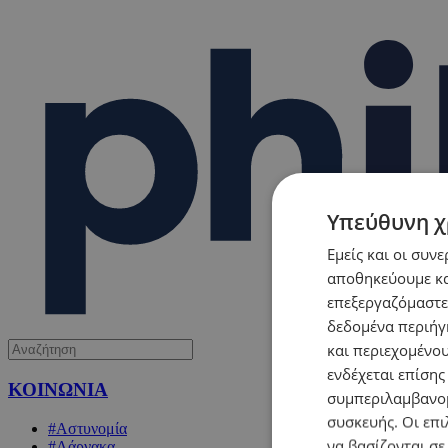
Υπεύθυνη χ
Εμείς και οι συν
αποθηκεύουμε κα
επεξεργαζόμαστε
δεδομένα περιήγη
και περιεχομένο
ενδέχεται επίσης
ΚΟΙΝΩΝΙΑ
συμπεριλαμβανομ
συσκευής. Οι επι
#Αστυνομία
να βασίζονται σε
#Λάρνακα