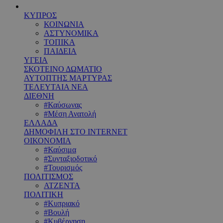
ΚΥΠΡΟΣ
ΚΟΙΝΩΝΙΑ
ΑΣΤΥΝΟΜΙΚΑ
ΤΟΠΙΚΑ
ΠΑΙΔΕΙΑ
ΥΓΕΙΑ
ΣΚΟΤΕΙΝΟ ΔΩΜΑΤΙΟ
ΑΥΤΟΠΤΗΣ ΜΑΡΤΥΡΑΣ
ΤΕΛΕΥΤΑΙΑ ΝΕΑ
ΔΙΕΘΝΗ
#Καύσωνας
#Μέση Ανατολή
ΕΛΛΑΔΑ
ΔΗΜΟΦΙΛΗ ΣΤΟ INTERNET
ΟΙΚΟΝΟΜΙΑ
#Καύσιμα
#Συνταξιοδοτικό
#Τουρισμός
ΠΟΛΙΤΙΣΜΟΣ
ΑΤΖΕΝΤΑ
ΠΟΛΙΤΙΚΗ
#Κυπριακό
#Βουλή
#Κυβέρνηση