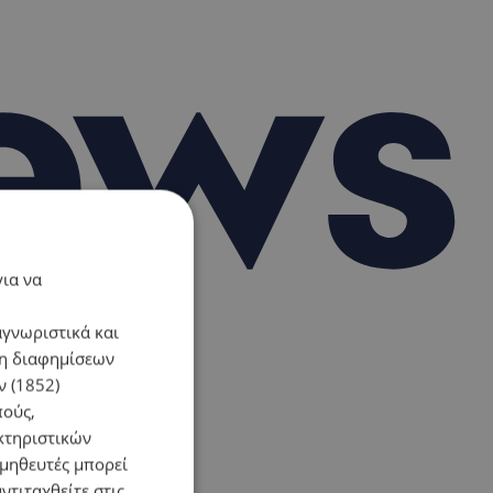
για να
αγνωριστικά και
ση διαφημίσεων
 (1852)
πούς,
κτηριστικών
ομηθευτές μπορεί
ντιταχθείτε στις