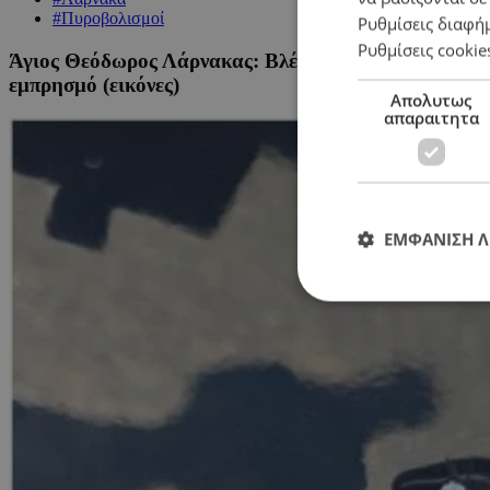
#Πυροβολισμοί
Ρυθμίσεις διαφή
Ρυθμίσεις cookie
Άγιος Θεόδωρος Λάρνακας: Βλέπουν επαγγελματικές α
εμπρησμό (εικόνες)
Απολυτως
απαραιτητα
ΕΜΦΑΝΙΣΗ 