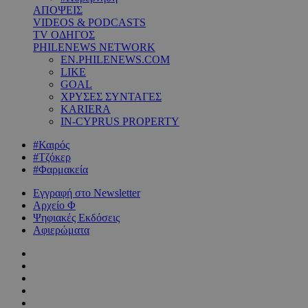
ΑΠΟΨΕΙΣ
VIDEOS & PODCASTS
TV ΟΔΗΓΟΣ
PHILENEWS NETWORK
EN.PHILENEWS.COM
LIKE
GOAL
ΧΡΥΣΕΣ ΣΥΝΤΑΓΕΣ
KARIERA
IN-CYPRUS PROPERTY
#Καιρός
#Τζόκερ
#Φαρμακεία
Εγγραφή στο Newsletter
Αρχείο Φ
Ψηφιακές Εκδόσεις
Αφιερώματα