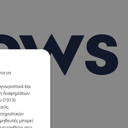
για να
αγνωριστικά και
ση διαφημίσεων
 (1913)
πούς,
κτηριστικών
ομηθευτές μπορεί
ντιταχθείτε στις