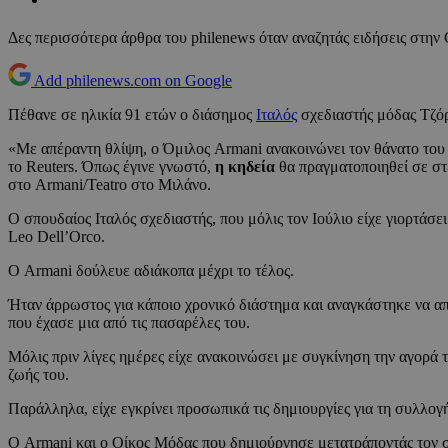
Δες περισσότερα άρθρα του philenews όταν αναζητάς ειδήσεις στην
Add philenews.com on Google
Πέθανε σε ηλικία 91 ετών ο διάσημος
Ιταλός
σχεδιαστής μόδας Τζόρ
«Με απέραντη θλίψη, ο Όμιλος Armani ανακοινώνει τον θάνατο του 
το Reuters. Όπως έγινε γνωστό,
η κηδεία
θα πραγματοποιηθεί σε στ
στο Armani/Teatro στο Μιλάνο.
Ο σπουδαίος Ιταλός σχεδιαστής, που μόλις τον Ιούλιο είχε γιορτάσει
Leo Dell’Orco.
Ο Armani δούλευε αδιάκοπα μέχρι το τέλος.
Ήταν άρρωστος για κάποιο χρονικό διάστημα και αναγκάστηκε να απ
που έχασε μια από τις πασαρέλες του.
Μόλις πριν λίγες ημέρες είχε ανακοινώσει με συγκίνηση την αγορά τ
ζωής του.
Παράλληλα, είχε εγκρίνει προσωπικά τις δημιουργίες για τη συλλογ
Ο Armani και ο Οίκος Μόδας που δημιούργησε μετατράποντάς τον σ