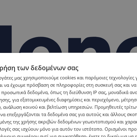
ρήση των δεδομένων σας
εργάτες μας χρησιμοποιούμε cookies και παρόμοιες τεχνολογίες 
ι να έχουμε πρόσβαση σε πληροφορίες στη συσκευή σας και να
 προσωπικά δεδομένα, όπως τη διεύθυνση IP σας, μοναδικά αν
σης, για εξατομικευμένες διαφημίσεις και περιεχόμενο, μέτρη
υ, ανάλυση κοινού και βελτίωση υπηρεσιών.
Προμηθευτές τρίτων
 να επεξεργάζονται τα δεδομένα σας για αυτούς και άλλους σκο
ένης της χρήσης ακριβών δεδομένων γεωεντοπισμού και χαρα
λογές σας ισχύουν μόνο για αυτόν τον ιστότοπο. Ορισμένοι πρ
 έννομο συμφέρον αντί για συγκατάθεση· έχετε το δικαίωμα να α