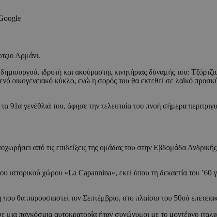
 Google
τζιο Αρμάνι.
δημιουργού, ιδρυτή και ακούραστης κινητήριας δύναμής του: Τζόρτζ
ενό οικογενειακό κύκλο, ενώ η σορός του θα εκτεθεί σε λαϊκό προσκ
 τα 91α γενέθλιά του, άφησε την τελευταία του πνοή σήμερα περιτριγυ
οχωρήσει από τις επιδείξεις της ομάδας του στην Εβδομάδα Ανδρικής
ου ιστορικού χώρου «La Capannina», εκεί όπου τη δεκαετία του ’60 γ
ή που θα παρουσιαστεί τον Σεπτέμβριο, στο πλαίσιο του 50ού επετεια
ε μια παγκόσμια αυτοκρατορία ήταν συνώνυμοι με το μοντέρνο ιταλι