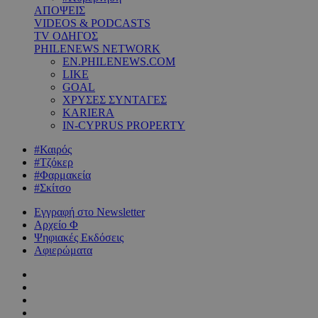
ΑΠΟΨΕΙΣ
VIDEOS & PODCASTS
TV ΟΔΗΓΟΣ
PHILENEWS NETWORK
EN.PHILENEWS.COM
LIKE
GOAL
ΧΡΥΣΕΣ ΣΥΝΤΑΓΕΣ
KARIERA
IN-CYPRUS PROPERTY
#Καιρός
#Τζόκερ
#Φαρμακεία
#Σκίτσο
Εγγραφή στο Newsletter
Αρχείο Φ
Ψηφιακές Εκδόσεις
Αφιερώματα