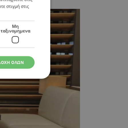
τε στιγμή στις
Μη
ταξινομημενα
ΔΟΧΗ ΟΛΩΝ