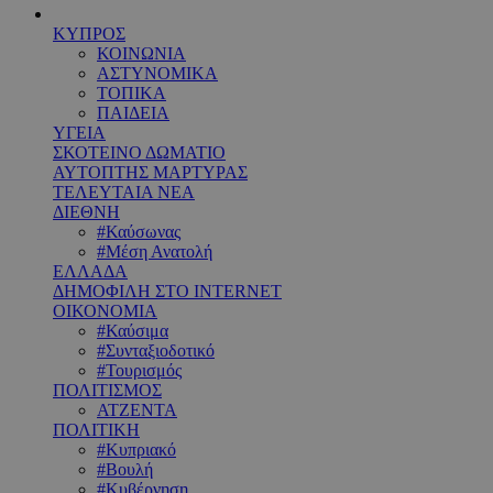
ΚΥΠΡΟΣ
ΚΟΙΝΩΝΙΑ
ΑΣΤΥΝΟΜΙΚΑ
ΤΟΠΙΚΑ
ΠΑΙΔΕΙΑ
ΥΓΕΙΑ
ΣΚΟΤΕΙΝΟ ΔΩΜΑΤΙΟ
ΑΥΤΟΠΤΗΣ ΜΑΡΤΥΡΑΣ
ΤΕΛΕΥΤΑΙΑ ΝΕΑ
ΔΙΕΘΝΗ
#Καύσωνας
#Μέση Ανατολή
ΕΛΛΑΔΑ
ΔΗΜΟΦΙΛΗ ΣΤΟ INTERNET
ΟΙΚΟΝΟΜΙΑ
#Καύσιμα
#Συνταξιοδοτικό
#Τουρισμός
ΠΟΛΙΤΙΣΜΟΣ
ΑΤΖΕΝΤΑ
ΠΟΛΙΤΙΚΗ
#Κυπριακό
#Βουλή
#Κυβέρνηση