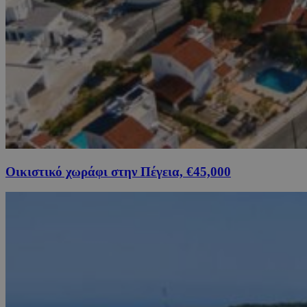
Οικιστικό χωράφι στην Πέγεια, €45,000