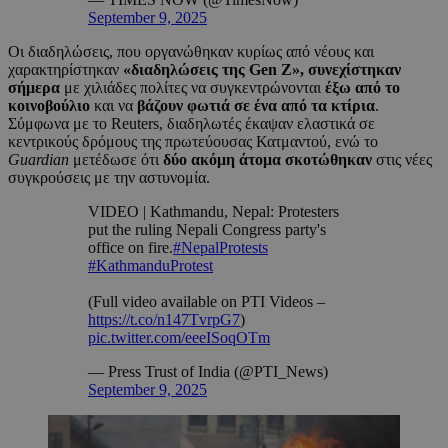
September 9, 2025
Οι διαδηλώσεις, που οργανώθηκαν κυρίως από νέους και
χαρακτηρίστηκαν
«διαδηλώσεις της Gen Z», συνεχίστηκαν
σήμερα
με χιλιάδες πολίτες να συγκεντρώνονται
έξω από το
κοινοβούλιο
και να
βάζουν φωτιά σε ένα από τα κτίρια
.
Σύμφωνα με το Reuters, διαδηλωτές έκαψαν ελαστικά σε
κεντρικούς δρόμους της πρωτεύουσας Κατμαντού, ενώ το
Guardian
μετέδωσε ότι
δύο ακόμη άτομα σκοτώθηκαν
στις νέες
συγκρούσεις με την αστυνομία.
VIDEO | Kathmandu, Nepal: Protesters
put the ruling Nepali Congress party's
office on fire.
#NepalProtests
#KathmanduProtest
(Full video available on PTI Videos –
https://t.co/n147TvrpG7
)
pic.twitter.com/eeeISoqOTm
— Press Trust of India (@PTI_News)
September 9, 2025