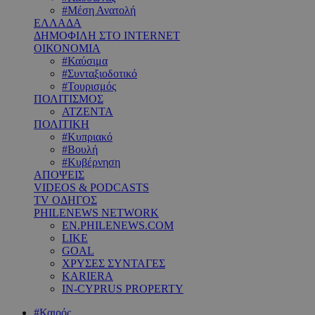
#Μέση Ανατολή
ΕΛΛΑΔΑ
ΔΗΜΟΦΙΛΗ ΣΤΟ INTERNET
ΟΙΚΟΝΟΜΙΑ
#Καύσιμα
#Συνταξιοδοτικό
#Τουρισμός
ΠΟΛΙΤΙΣΜΟΣ
ΑΤΖΕΝΤΑ
ΠΟΛΙΤΙΚΗ
#Κυπριακό
#Βουλή
#Κυβέρνηση
ΑΠΟΨΕΙΣ
VIDEOS & PODCASTS
TV ΟΔΗΓΟΣ
PHILENEWS NETWORK
EN.PHILENEWS.COM
LIKE
GOAL
ΧΡΥΣΕΣ ΣΥΝΤΑΓΕΣ
KARIERA
IN-CYPRUS PROPERTY
#Καιρός