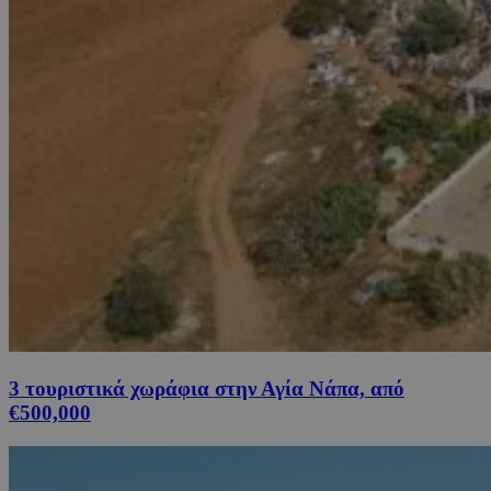
3 τουριστικά χωράφια στην Αγία Νάπα, από
€500,000