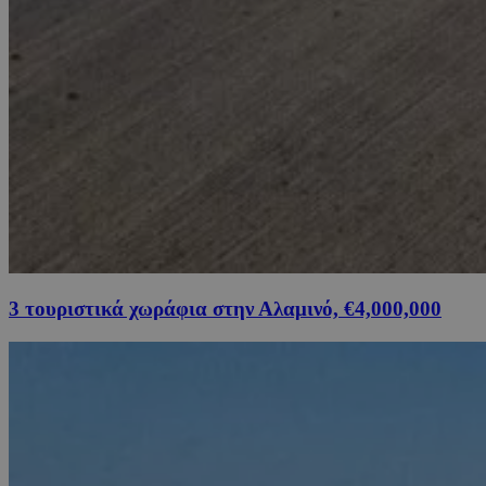
3 τουριστικά χωράφια στην Αλαμινό, €4,000,000