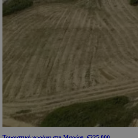
Τουριστικό χωράφι στο Μαρώνι, €225,000