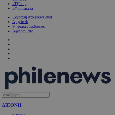
#Τζόκερ
#Φαρμακεία
Εγγραφή στο Newsletter
Αρχείο Φ
Ψηφιακές Εκδόσεις
Αφιερώματα
ΔΙΕΘΝΗ