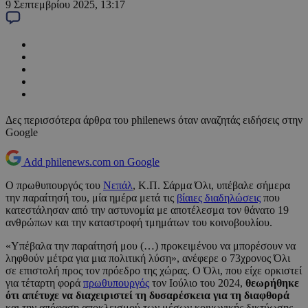
9 Σεπτεμβρίου 2025, 13:17
Δες περισσότερα άρθρα του philenews όταν αναζητάς ειδήσεις στην
Google
Add philenews.com on Google
Ο πρωθυπουργός του
Νεπάλ
, Κ.Π. Σάρμα Όλι, υπέβαλε σήμερα
την παραίτησή του, μία ημέρα μετά τις
βίαιες διαδηλώσεις
που
κατεστάλησαν από την αστυνομία με αποτέλεσμα τον θάνατο 19
ανθρώπων και την καταστροφή τμημάτων του κοινοβουλίου.
«Υπέβαλα την παραίτησή μου (…) προκειμένου να μπορέσουν να
ληφθούν μέτρα για μια πολιτική λύση», ανέφερε ο 73χρονος Όλι
σε επιστολή προς τον πρόεδρο της χώρας. Ο Όλι, που είχε ορκιστεί
για τέταρτη φορά
πρωθυπουργός
τον Ιούλιο του 2024,
θεωρήθηκε
ότι απέτυχε να διαχειριστεί τη δυσαρέσκεια για τη διαφθορά
και την απόφαση αποκλεισμού των μέσων κοινωνικής δικτύωσης.