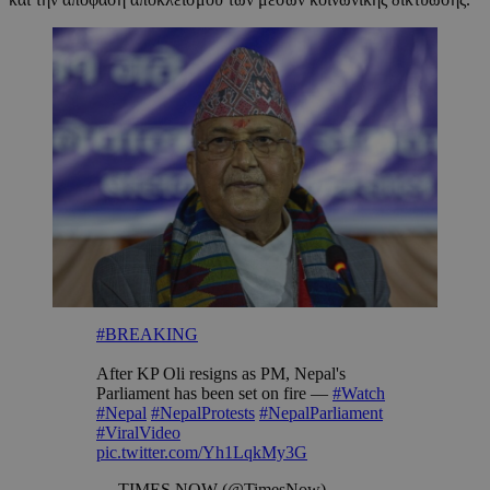
#BREAKING
After KP Oli resigns as PM, Nepal's
Parliament has been set on fire —
#Watch
#Nepal
#NepalProtests
#NepalParliament
#ViralVideo
pic.twitter.com/Yh1LqkMy3G
— TIMES NOW (@TimesNow)