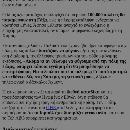
έναν ή δύο μήνες».
Ο ίδιος αξιωματούχος υπολογίζει ότι περίπου
100.000 πολίτες θα
παραμείνουν στη Γάζα
, ενώ η πλήρης κατάληψη ενδέχεται να
κρατήσει μήνες. Άφησε μάλιστα ανοιχτό το ενδεχόμενο η
επιχείρηση να ανασταλεί, αν υπάρξει συμφωνία εκεχειρίας με τη
Χαμάς.
Εκατοντάδες χιλιάδες Παλαιστίνιοι έχουν ήδη βρει καταφύγιο στην
πόλη, όμως πολλοί
διστάζουν να φύγουν
εξαιτίας των κινδύνων
στη διαδρομή, της έλλειψης τροφίμων και του φόβου μόνιμης
εκτόπισης. «
Ακόμα κι αν θέλουμε να φύγουμε από την πόλη της
Γάζας, υπάρχει κάποια εγγύηση ότι θα μπορέσουμε να
επιστρέψουμε; Θα τελειώσει ποτέ ο πόλεμος; Γι’ αυτό προτιμώ
να πεθάνω εδώ, στη Σάμπρα, τη γειτονιά μου
», δήλωσε
τηλεφωνικά ο δάσκαλος Άχμεντ.
Η επιχείρηση συνεχίζεται παρά τη
διεθνή καταδίκη
και τις
προειδοποιήσεις των Ηνωμένων Εθνών ότι η επίθεση θα
επιδεινώσει την ήδη τραγική ανθρωπιστική κρίση. Την Τρίτη,
ανεξάρτητη έρευνα του
ΟΗΕ
κατέληξε για πρώτη φορά στο
συμπέρασμα ότι
το Ισραήλ έχει διαπράξει γενοκτονία
, κάτι που
το Τελ Αβίβ απορρίπτει κατηγορηματικά.
Διπλωματικές κινήσεις