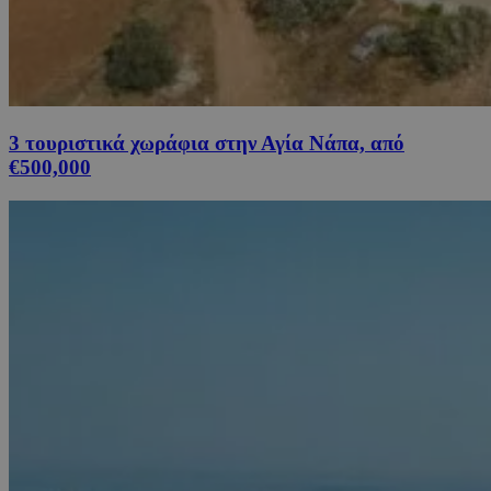
3 τουριστικά χωράφια στην Αγία Νάπα, από
€500,000