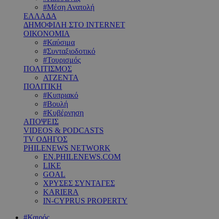
#Μέση Ανατολή
ΕΛΛΑΔΑ
ΔΗΜΟΦΙΛΗ ΣΤΟ INTERNET
ΟΙΚΟΝΟΜΙΑ
#Καύσιμα
#Συνταξιοδοτικό
#Τουρισμός
ΠΟΛΙΤΙΣΜΟΣ
ΑΤΖΕΝΤΑ
ΠΟΛΙΤΙΚΗ
#Κυπριακό
#Βουλή
#Κυβέρνηση
ΑΠΟΨΕΙΣ
VIDEOS & PODCASTS
TV ΟΔΗΓΟΣ
PHILENEWS NETWORK
EN.PHILENEWS.COM
LIKE
GOAL
ΧΡΥΣΕΣ ΣΥΝΤΑΓΕΣ
KARIERA
IN-CYPRUS PROPERTY
#Καιρός