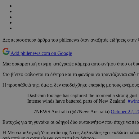
Δες περισσότερα άρθρα του philenews όταν αναζητάς ειδήσεις στην
Add philenews.com on Google
Μια σοκαριστική στιγμή κατέγραψε κάμερα αυτοκινήτου όπου οι θυ
Στο βίντεο φαίνονται τα δέντρα και τα φανάρια να τραντάζονται από 
Η προσπάθειά της, όμως, δεν αποδείχθηκε επαρκής με τους ανέμου
Dashcam footage has captured the moment a strong gust o
Intense winds have battered parts of New Zealand.
#win
— 7NEWS Australia (@7NewsAustralia)
October 22, 2
Ευτυχώς για τη γυναίκα οι οδηγοί δύο αυτοκινήτων που έτυχε να πε
Η Μετεωρολογική Υπηρεσία της Νέας Ζηλανδίας έχει εκδώσει κόκκι
από ιπτάμενα αντικείμενα και πεσμένα δέντρα».