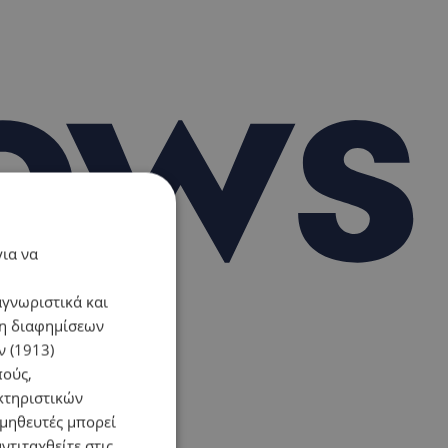
για να
αγνωριστικά και
ση διαφημίσεων
 (1913)
πούς,
κτηριστικών
ομηθευτές μπορεί
ντιταχθείτε στις