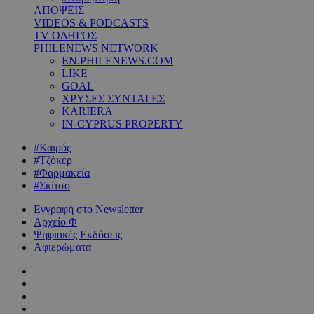
ΑΠΟΨΕΙΣ
VIDEOS & PODCASTS
TV ΟΔΗΓΟΣ
PHILENEWS NETWORK
EN.PHILENEWS.COM
LIKE
GOAL
ΧΡΥΣΕΣ ΣΥΝΤΑΓΕΣ
KARIERA
IN-CYPRUS PROPERTY
#Καιρός
#Τζόκερ
#Φαρμακεία
#Σκίτσο
Εγγραφή στο Newsletter
Αρχείο Φ
Ψηφιακές Εκδόσεις
Αφιερώματα