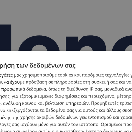
ρήση των δεδομένων σας
εργάτες μας χρησιμοποιούμε cookies και παρόμοιες τεχνολογίες 
ι να έχουμε πρόσβαση σε πληροφορίες στη συσκευή σας και να
 προσωπικά δεδομένα, όπως τη διεύθυνση IP σας, μοναδικά αν
σης, για εξατομικευμένες διαφημίσεις και περιεχόμενο, μέτρη
υ, ανάλυση κοινού και βελτίωση υπηρεσιών.
Προμηθευτές τρίτων
 να επεξεργάζονται τα δεδομένα σας για αυτούς και άλλους σκο
ένης της χρήσης ακριβών δεδομένων γεωεντοπισμού και χαρα
λογές σας ισχύουν μόνο για αυτόν τον ιστότοπο. Ορισμένοι πρ
 έννομο συμφέρον αντί για συγκατάθεση· έχετε το δικαίωμα να α