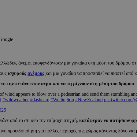
 Google
ελλώδεις άνεμοι εκσφενδόνισαν μια γυναίκα στη μέση του δρόμου σ
τους
ισχυρούς
ανέμους
και μια γυναίκα να προσπαθεί να πιαστεί από κ
ς να
την πετάνε στον αέρα και να τη ρίχνουν στη μέση του δρόμου
f wind appears to blow over a pedestrian and send them stumbling and t
d
#wildweather
#dashcam
#Wellington
#NewZealand
pic.twitter.com
025
ρνάνε από το σημείο την επίμαχη στιγμή,
κατάφεραν να πατήσουν φρ
νη προειδοποίηση για πολλές περιοχές της χώρας κάνοντας λόγο για