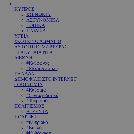
ΚΥΠΡΟΣ
ΚΟΙΝΩΝΙΑ
ΑΣΤΥΝΟΜΙΚΑ
ΤΟΠΙΚΑ
ΠΑΙΔΕΙΑ
ΥΓΕΙΑ
ΣΚΟΤΕΙΝΟ ΔΩΜΑΤΙΟ
ΑΥΤΟΠΤΗΣ ΜΑΡΤΥΡΑΣ
ΤΕΛΕΥΤΑΙΑ ΝΕΑ
ΔΙΕΘΝΗ
#Καύσωνας
#Μέση Ανατολή
ΕΛΛΑΔΑ
ΔΗΜΟΦΙΛΗ ΣΤΟ INTERNET
ΟΙΚΟΝΟΜΙΑ
#Καύσιμα
#Συνταξιοδοτικό
#Τουρισμός
ΠΟΛΙΤΙΣΜΟΣ
ΑΤΖΕΝΤΑ
ΠΟΛΙΤΙΚΗ
#Κυπριακό
#Βουλή
#Κυβέρνηση