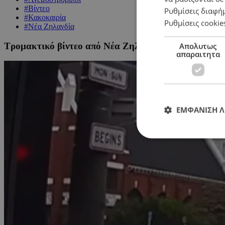
#Βίντεο
Ρυθμίσεις διαφή
#Κακοκαιρία
Ρυθμίσεις cookie
#Νέα Ζηλανδία
Τρομακτικό βίντεο από Νέα Ζηλανδία: Θυελλώδεις άν
Απολυτως
απαραιτητα
ΕΜΦΑΝΙΣΗ 