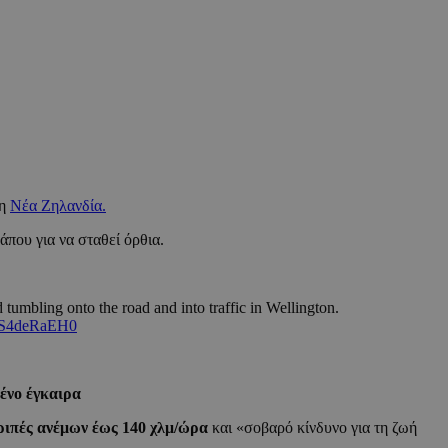
τη
Νέα Ζηλανδία.
άπου για να σταθεί όρθια.
umbling onto the road and into traffic in Wellington.
/yS4deRaEH0
ένο έγκαιρα
ριπές ανέμων έως 140 χλμ/ώρα
και «σοβαρό κίνδυνο για τη ζωή