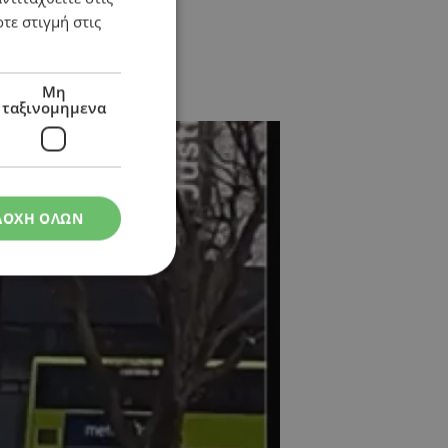
τε στιγμή στις
Μη
ταξινομημενα
ΔΟΧΗ ΟΛΩΝ