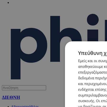
Υπεύθυνη χ
Εμείς και οι συν
αποθηκεύουμε κα
επεξεργαζόμαστε
δεδομένα περιήγη
και περιεχομένο
ενδέχεται επίσης
συμπεριλαμβανομ
ΔΙΕΘΝΗ
συσκευής. Οι επι
να βασίζονται σε
#Ανεμοστρόβιλοι