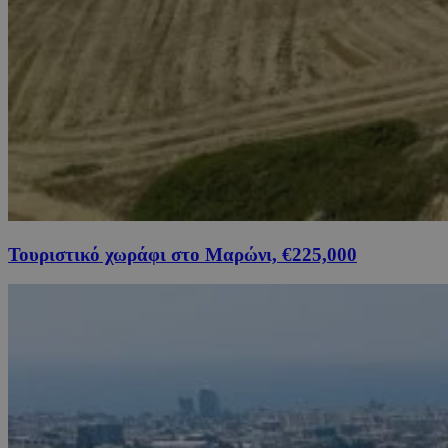
Τουριστικό χωράφι στο Μαρώνι, €225,000