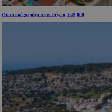
Οικιστικό χωράφι στην Πέγεια, €45,000