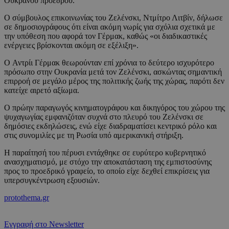
Ουκρανού προέδρου.
Ο σύμβουλος επικοινωνίας του Ζελένσκι, Ντμίτρο Λιτβίν, δήλωσε
σε δημοσιογράφους ότι είναι ακόμη νωρίς για σχόλια σχετικά με
την υπόθεση που αφορά τον Γέρμακ, καθώς «οι διαδικαστικές
ενέργειες βρίσκονται ακόμη σε εξέλιξη».
Ο Αντρίι Γέρμακ θεωρούνταν επί χρόνια το δεύτερο ισχυρότερο
πρόσωπο στην Ουκρανία μετά τον Ζελένσκι, ασκώντας σημαντική
επιρροή σε μεγάλο μέρος της πολιτικής ζωής της χώρας, παρότι δεν
κατείχε αιρετό αξίωμα.
Ο πρώην παραγωγός κινηματογράφου και δικηγόρος του χώρου της
ψυχαγωγίας εμφανιζόταν συχνά στο πλευρό του Ζελένσκι σε
δημόσιες εκδηλώσεις, ενώ είχε διαδραματίσει κεντρικό ρόλο και
στις συνομιλίες με τη Ρωσία υπό αμερικανική στήριξη.
Η παραίτησή του πέρυσι εντάχθηκε σε ευρύτερο κυβερνητικό
ανασχηματισμό, με στόχο την αποκατάσταση της εμπιστοσύνης
προς το προεδρικό γραφείο, το οποίο είχε δεχθεί επικρίσεις για
υπερσυγκέντρωση εξουσιών.
protothema.gr
Εγγραφή στο Newsletter