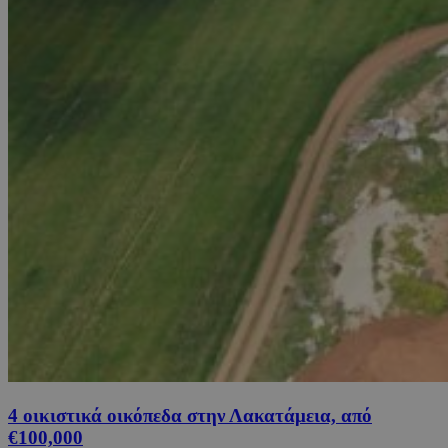
4 οικιστικά οικόπεδα στην Λακατάμεια, από
€100,000