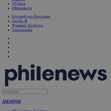
#Τζόκερ
#Φαρμακεία
Εγγραφή στο Newsletter
Αρχείο Φ
Ψηφιακές Εκδόσεις
Αφιερώματα
ΔΙΕΘΝΗ