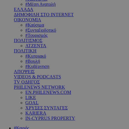
#Μέση Ανατολή
ΕΛΛΑΔΑ
ΔΗΜΟΦΙΛΗ ΣΤΟ INTERNET
ΟΙΚΟΝΟΜΙΑ
#Καύσιμα
#Συνταξιοδοτικό
#Τουρισμός
ΠΟΛΙΤΙΣΜΟΣ
ΑΤΖΕΝΤΑ
ΠΟΛΙΤΙΚΗ
#Κυπριακό
#Βουλή
#Κυβέρνηση
ΑΠΟΨΕΙΣ
VIDEOS & PODCASTS
TV ΟΔΗΓΟΣ
PHILENEWS NETWORK
EN.PHILENEWS.COM
LIKE
GOAL
ΧΡΥΣΕΣ ΣΥΝΤΑΓΕΣ
KARIERA
IN-CYPRUS PROPERTY
#Καιρός