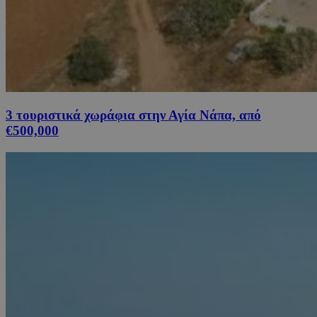
3 τουριστικά χωράφια στην Αγία Νάπα, από
€500,000