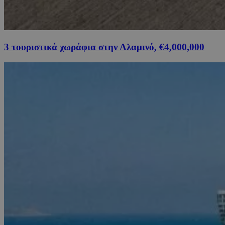
3 τουριστικά χωράφια στην Αλαμινό, €4,000,000