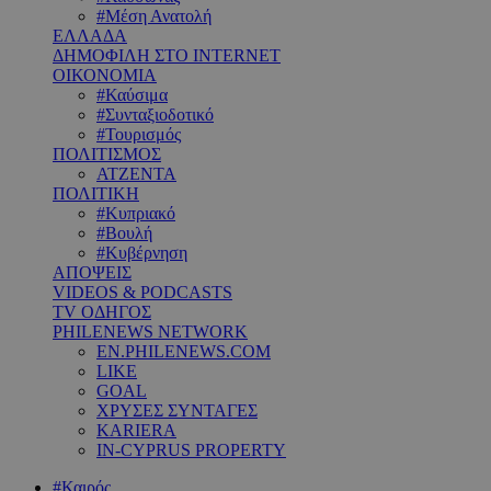
#Μέση Ανατολή
ΕΛΛΑΔΑ
ΔΗΜΟΦΙΛΗ ΣΤΟ INTERNET
ΟΙΚΟΝΟΜΙΑ
#Καύσιμα
#Συνταξιοδοτικό
#Τουρισμός
ΠΟΛΙΤΙΣΜΟΣ
ΑΤΖΕΝΤΑ
ΠΟΛΙΤΙΚΗ
#Κυπριακό
#Βουλή
#Κυβέρνηση
ΑΠΟΨΕΙΣ
VIDEOS & PODCASTS
TV ΟΔΗΓΟΣ
PHILENEWS NETWORK
EN.PHILENEWS.COM
LIKE
GOAL
ΧΡΥΣΕΣ ΣΥΝΤΑΓΕΣ
KARIERA
IN-CYPRUS PROPERTY
#Καιρός