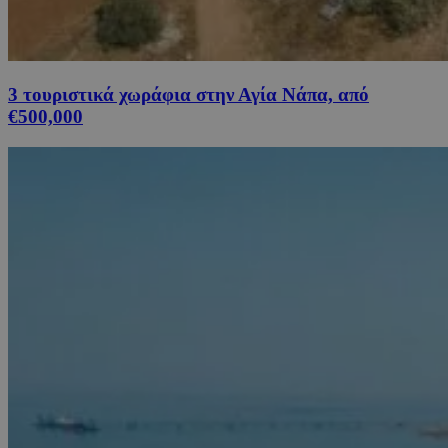
3 τουριστικά χωράφια στην Αγία Νάπα, από
€500,000