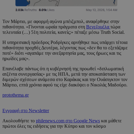
Τον Μάρτιο, με αφορμή αγώνα μπέιζμπολ, αναφέρθηκε στην
πιθανότητα. «Γίνονται ωραία πράγματα στη
Βενεζουέλα
τώρα
τελευταία (…) 51η πολιτεία, κανείς;» πέταξε μέσω Truth Social.
Η υπηρεσιακή πρόεδρος Ροδρίγκες αρνήθηκε πως υπάρχει τέτοια
πιθανότητα προχθές Δευτέρα, λέγοντας πως «δεν θα το εξετάζαμε
ποτέ» διότι «αγαπάμε την ανεξαρτησία μας, τους ήρωες και τις
ηρωίδες μας».
Επανέλαβε πάντως ότι η κυβέρνησή της προωθεί «διπλωματική
ατζέντα συνεργασίας» με τις ΗΠΑ, μετά την αποκατάσταση των
διμερών σχέσεων ανάμεσα στο Καράκας και την Ουάσιγκτον τον
Μάρτιο, επτά χρόνια αφού τις είχε διακόψει ο Νικολάς Μαδούρο.
protothema.gr
Εγγραφή στο Newsletter
Ακολουθήστε το
philenews.com στο Google News
και μάθετε
πρώτοι όλες τις ειδήσεις για την Κύπρο και τον κόσμο