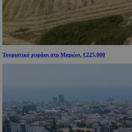
Τουριστικό χωράφι στο Μαρώνι, €225,000