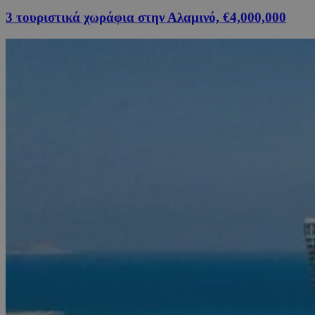
3 τουριστικά χωράφια στην Αλαμινό, €4,000,000