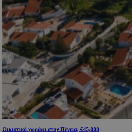
Οικιστικό χωράφι στην Πέγεια, €45,000