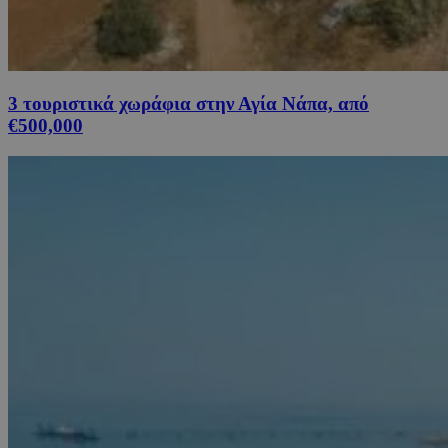
3 τουριστικά χωράφια στην Αγία Νάπα, από
€500,000