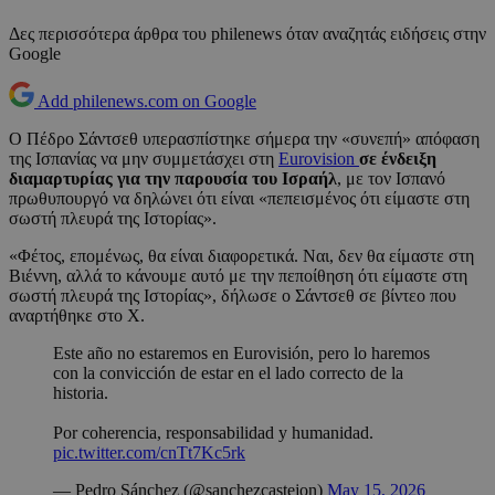
Δες περισσότερα άρθρα του philenews όταν αναζητάς ειδήσεις στην
Google
Add philenews.com on Google
Ο Πέδρο Σάντσεθ υπερασπίστηκε σήμερα την «συνεπή» απόφαση
της Ισπανίας να μην συμμετάσχει στη
Eurovision
σε ένδειξη
διαμαρτυρίας για την παρουσία του Ισραήλ
, με τον Ισπανό
πρωθυπουργό να δηλώνει ότι είναι «πεπεισμένος ότι είμαστε στη
σωστή πλευρά της Ιστορίας».
«Φέτος, επομένως, θα είναι διαφορετικά. Ναι, δεν θα είμαστε στη
Βιέννη, αλλά το κάνουμε αυτό με την πεποίθηση ότι είμαστε στη
σωστή πλευρά της Ιστορίας», δήλωσε ο Σάντσεθ σε βίντεο που
αναρτήθηκε στο X.
Este año no estaremos en Eurovisión, pero lo haremos
con la convicción de estar en el lado correcto de la
historia.
Por coherencia, responsabilidad y humanidad.
pic.twitter.com/cnTt7Kc5rk
— Pedro Sánchez (@sanchezcastejon)
May 15, 2026