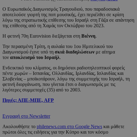
Ο Ευρωπαϊκός Διαγωνισμός Τραγουδιού, που παραδοσιακά
αποτελούσε γιορτή της ποπ μουσικής, έχει περιέλθει σε κρίση
λόγω της στρατιωτικής επίθεσης του Ισραήλ στη Γάζα σε απάντηση
της επίθεσης από τη Χαμάς τον Οκτώβριο του 2023.
Η φετινή 70η Eurovision διεξάγεται στη
Βιέννη
.
Την περασμένη Τρίτη, η αυλαία του 1ου Ημιτελικού του
Διαγωνισμού έγινε υπό τη
σκιά διαδηλώσεων
με αίτημα
τον
αποκλεισμό του Ισραήλ
.
Ενδεικτικό του κλίματος, οι δημόσιοι ραδιοτηλεοπτικοί φορείς
πέντε χωρών – Ισπανίας, Ολλανδίας, Ιρλανδίας, Ισλανδίας και
Σλοβενίας – μποϊκοτάρουν, λόγω της συμμετοχής του Ισραήλ, τη
φετινή διοργάνωση, που γίνεται έτσι ο διαγωνισμός με τις
λιγότερες συμμετοχές (35) από το 2003.
Πηγές: ΑΠΕ-ΜΠΕ, AFP
Εγγραφή στο Newsletter
Ακολουθήστε το
philenews.com στο Google News
και μάθετε
πρώτοι όλες τις ειδήσεις για την Κύπρο και τον κόσμο