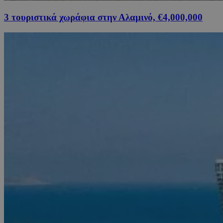
3 τουριστικά χωράφια στην Αλαμινό, €4,000,000