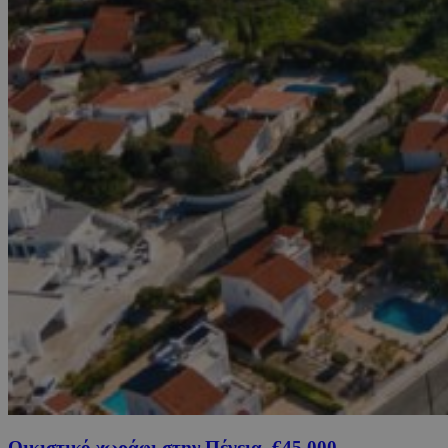
Οικιστικό χωράφι στην Πέγεια, €45,000