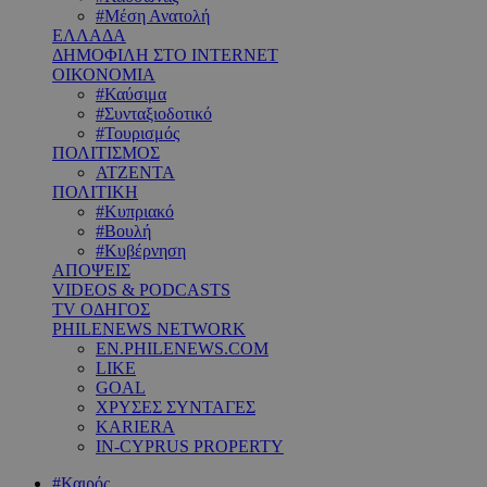
#Μέση Ανατολή
ΕΛΛΑΔΑ
ΔΗΜΟΦΙΛΗ ΣΤΟ INTERNET
ΟΙΚΟΝΟΜΙΑ
#Καύσιμα
#Συνταξιοδοτικό
#Τουρισμός
ΠΟΛΙΤΙΣΜΟΣ
ΑΤΖΕΝΤΑ
ΠΟΛΙΤΙΚΗ
#Κυπριακό
#Βουλή
#Κυβέρνηση
ΑΠΟΨΕΙΣ
VIDEOS & PODCASTS
TV ΟΔΗΓΟΣ
PHILENEWS NETWORK
EN.PHILENEWS.COM
LIKE
GOAL
ΧΡΥΣΕΣ ΣΥΝΤΑΓΕΣ
KARIERA
IN-CYPRUS PROPERTY
#Καιρός