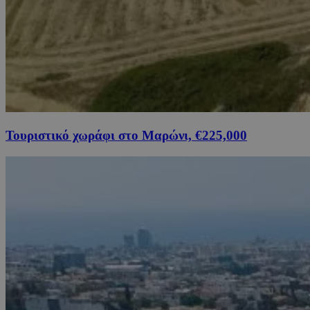
Τουριστικό χωράφι στο Μαρώνι, €225,000