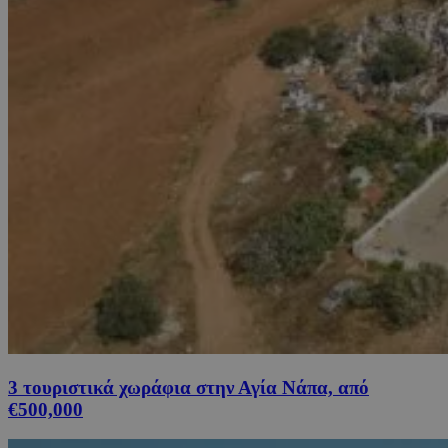
3 τουριστικά χωράφια στην Αγία Νάπα, από
€500,000