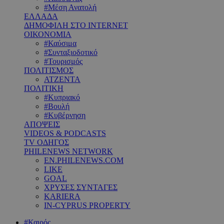
#Μέση Ανατολή
ΕΛΛΑΔΑ
ΔΗΜΟΦΙΛΗ ΣΤΟ INTERNET
ΟΙΚΟΝΟΜΙΑ
#Καύσιμα
#Συνταξιοδοτικό
#Τουρισμός
ΠΟΛΙΤΙΣΜΟΣ
ΑΤΖΕΝΤΑ
ΠΟΛΙΤΙΚΗ
#Κυπριακό
#Βουλή
#Κυβέρνηση
ΑΠΟΨΕΙΣ
VIDEOS & PODCASTS
TV ΟΔΗΓΟΣ
PHILENEWS NETWORK
EN.PHILENEWS.COM
LIKE
GOAL
ΧΡΥΣΕΣ ΣΥΝΤΑΓΕΣ
KARIERA
IN-CYPRUS PROPERTY
#Καιρός