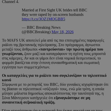
Channel 4.
Married at First Sight UK brides tell BBC
they were raped by on-screen husbands
https://t.co/3OZ1MOGBB5
— BBC Breaking News
(@BBCBreaking)
May 18, 2026
Το MAFS UK αποτελεί μία από τις πιο επιτυχημένες παραγωγές
ριάλιτι της βρετανικής τηλεόρασης. Στο πρόγραμμα, άγνωστοι
μεταξύ τους άνθρωποι
«παντρεύονται» την πρώτη ημέρα που
γνωρίζονται,
ζουν μαζί και καταγράφουν τη σχέση τους μπροστά
στις κάμερες. Αν και οι γάμοι δεν είναι νομικά δεσμευτικοί, το
φορμάτ βασίζεται στην έντονη συναισθηματική και σωματική
εγγύτητα των συμμετεχόντων.
Οι καταγγελίες για το ριάλιτι που συγκλονίζουν το τηλεοπτικό
κοινό
Σύμφωνα με το ρεπορτάζ του BBC, δύο γυναίκες ισχυρίστηκαν ότι
τις βίασαν οι τηλεοπτικοί «σύζυγοί» τους, ενώ μία τρίτη, η οποία
μίλησε μάλιστα δημοσίως αποκαλύπτοντας την ταυτότητά της, η
Σόνα Μάντερσον κατήγγειλε ότι
εξαναγκάστηκε σε μη
συναινετική σεξουαλική πράξη.
Όλοι ισχυρίστηκαν ότι η εκπομπή δεν έκανε αρκετά για να τους