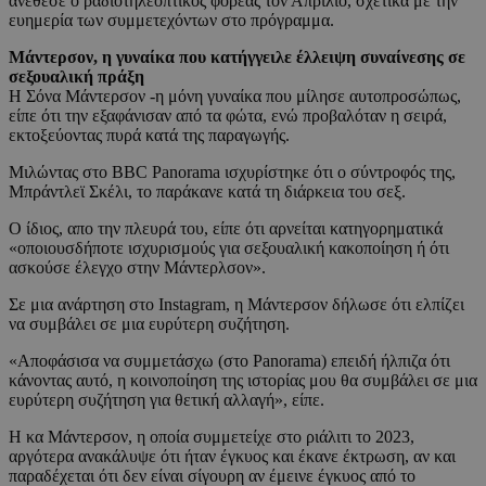
ανέθεσε ο ραδιοτηλεοπτικός φορέας τον Απρίλιο, σχετικά με την
ευημερία των συμμετεχόντων στο πρόγραμμα.
Μάντερσον, η γυναίκα που κατήγγειλε έλλειψη συναίνεσης σε
σεξουαλική πράξη
Η Σόνα Μάντερσον -η μόνη γυναίκα που μίλησε αυτοπροσώπως,
είπε ότι την εξαφάνισαν από τα φώτα, ενώ προβαλόταν η σειρά,
εκτοξεύοντας πυρά κατά της παραγωγής.
Μιλώντας στο BBC Panorama ισχυρίστηκε ότι ο σύντροφός της,
Μπράντλεϊ Σκέλι, το παράκανε κατά τη διάρκεια του σεξ.
Ο ίδιος, απο την πλευρά του, είπε ότι αρνείται κατηγορηματικά
«οποιουσδήποτε ισχυρισμούς για σεξουαλική κακοποίηση ή ότι
ασκούσε έλεγχο στην Μάντερλσον».
Σε μια ανάρτηση στο Instagram, η Μάντερσον δήλωσε ότι ελπίζει
να συμβάλει σε μια ευρύτερη συζήτηση.
«Αποφάσισα να συμμετάσχω (στο Panorama) επειδή ήλπιζα ότι
κάνοντας αυτό, η κοινοποίηση της ιστορίας μου θα συμβάλει σε μια
ευρύτερη συζήτηση για θετική αλλαγή», είπε.
Η κα Μάντερσον, η οποία συμμετείχε στο ριάλιτι το 2023,
αργότερα ανακάλυψε ότι ήταν έγκυος και έκανε έκτρωση, αν και
παραδέχεται ότι δεν είναι σίγουρη αν έμεινε έγκυος από το