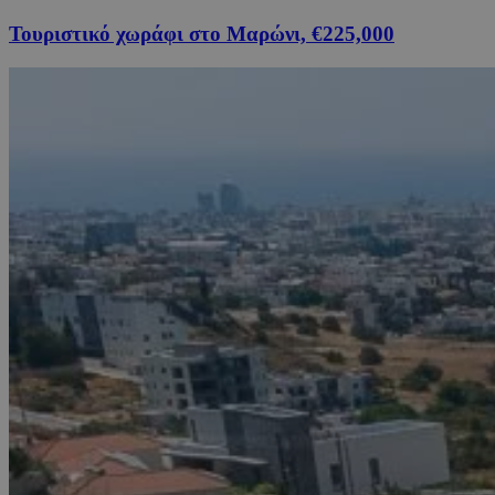
Τουριστικό χωράφι στο Μαρώνι, €225,000