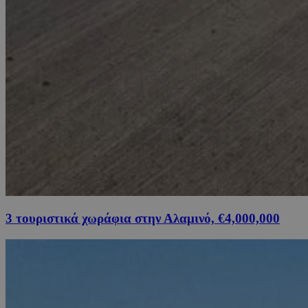
3 τουριστικά χωράφια στην Αλαμινό, €4,000,000