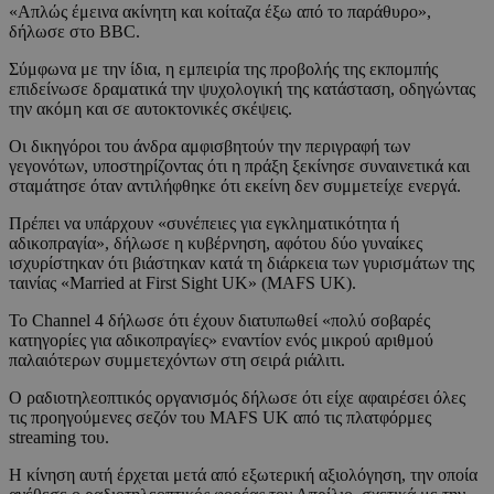
«Απλώς έμεινα ακίνητη και κοίταζα έξω από το παράθυρο»,
δήλωσε στο BBC.
Σύμφωνα με την ίδια, η εμπειρία της προβολής της εκπομπής
επιδείνωσε δραματικά την ψυχολογική της κατάσταση, οδηγώντας
την ακόμη και σε αυτοκτονικές σκέψεις.
Οι δικηγόροι του άνδρα αμφισβητούν την περιγραφή των
γεγονότων, υποστηρίζοντας ότι η πράξη ξεκίνησε συναινετικά και
σταμάτησε όταν αντιλήφθηκε ότι εκείνη δεν συμμετείχε ενεργά.
Πρέπει να υπάρχουν «συνέπειες για εγκληματικότητα ή
αδικοπραγία», δήλωσε η κυβέρνηση, αφότου δύο γυναίκες
ισχυρίστηκαν ότι βιάστηκαν κατά τη διάρκεια των γυρισμάτων της
ταινίας «Married at First Sight UK» (MAFS UK).
Το Channel 4 δήλωσε ότι έχουν διατυπωθεί «πολύ σοβαρές
κατηγορίες για αδικοπραγίες» εναντίον ενός μικρού αριθμού
παλαιότερων συμμετεχόντων στη σειρά ριάλιτι.
Ο ραδιοτηλεοπτικός οργανισμός δήλωσε ότι είχε αφαιρέσει όλες
τις προηγούμενες σεζόν του MAFS UK από τις πλατφόρμες
streaming του.
Η κίνηση αυτή έρχεται μετά από εξωτερική αξιολόγηση, την οποία