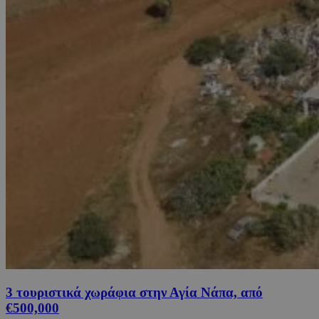
3 τουριστικά χωράφια στην Αγία Νάπα, από
€500,000