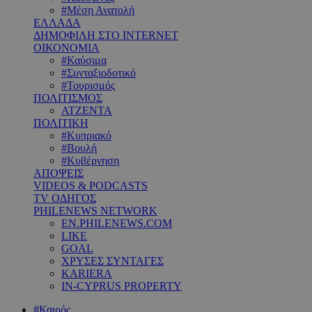
#Μέση Ανατολή
ΕΛΛΑΔΑ
ΔΗΜΟΦΙΛΗ ΣΤΟ INTERNET
ΟΙΚΟΝΟΜΙΑ
#Καύσιμα
#Συνταξιοδοτικό
#Τουρισμός
ΠΟΛΙΤΙΣΜΟΣ
ΑΤΖΕΝΤΑ
ΠΟΛΙΤΙΚΗ
#Κυπριακό
#Βουλή
#Κυβέρνηση
ΑΠΟΨΕΙΣ
VIDEOS & PODCASTS
TV ΟΔΗΓΟΣ
PHILENEWS NETWORK
EN.PHILENEWS.COM
LIKE
GOAL
ΧΡΥΣΕΣ ΣΥΝΤΑΓΕΣ
KARIERA
IN-CYPRUS PROPERTY
#Καιρός