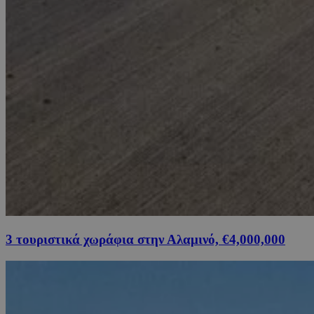
3 τουριστικά χωράφια στην Αλαμινό, €4,000,000