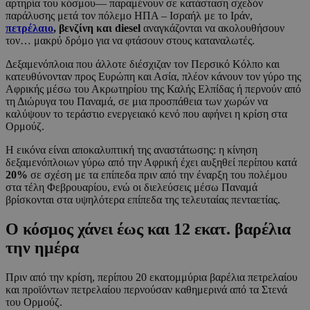
αρτηρία του κόσμου— παραμένουν σε κατάσταση σχεδόν
παράλυσης μετά τον πόλεμο ΗΠΑ – Ισραήλ με το Ιράν,
πετρέλαιο
, βενζίνη και diesel
αναγκάζονται να ακολουθήσουν
τον… μακρύ δρόμο για να φτάσουν στους καταναλωτές.
Δεξαμενόπλοια που άλλοτε διέσχιζαν τον Περσικό Κόλπο και
κατευθύνονταν προς Ευρώπη και Ασία, πλέον κάνουν τον γύρο της
Αφρικής μέσω του Ακρωτηρίου της Καλής Ελπίδας ή περνούν από
τη Διώρυγα του Παναμά, σε μια προσπάθεια των χωρών να
καλύψουν το τεράστιο ενεργειακό κενό που αφήνει η κρίση στα
Ορμούζ.
Η εικόνα είναι αποκαλυπτική της αναστάτωσης: η κίνηση
δεξαμενόπλοιων γύρω από την Αφρική έχει αυξηθεί περίπου κατά
20%
σε σχέση με τα επίπεδα πριν από την έναρξη του πολέμου
στα τέλη Φεβρουαρίου, ενώ οι διελεύσεις μέσω Παναμά
βρίσκονται στα υψηλότερα επίπεδα της τελευταίας πενταετίας.
Ο κόσμος χάνει έως και 12 εκατ. βαρέλια
την ημέρα
Πριν από την κρίση, περίπου 20 εκατομμύρια βαρέλια πετρελαίου
και προϊόντων πετρελαίου περνούσαν καθημερινά από τα Στενά
του Ορμούζ.