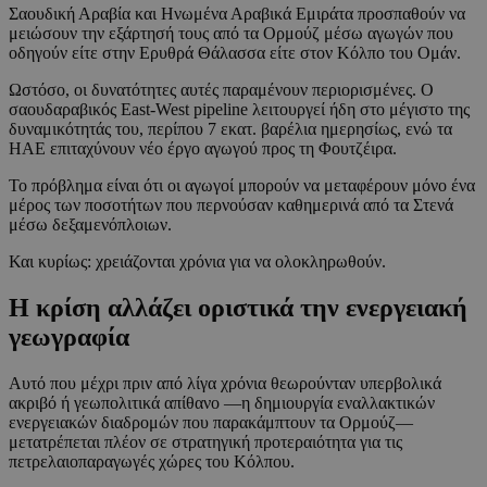
Σαουδική Αραβία και Ηνωμένα Αραβικά Εμιράτα προσπαθούν να
μειώσουν την εξάρτησή τους από τα Ορμούζ μέσω αγωγών που
οδηγούν είτε στην Ερυθρά Θάλασσα είτε στον Κόλπο του Ομάν.
Ωστόσο, οι δυνατότητες αυτές παραμένουν περιορισμένες. Ο
σαουδαραβικός East-West pipeline λειτουργεί ήδη στο μέγιστο της
δυναμικότητάς του, περίπου 7 εκατ. βαρέλια ημερησίως, ενώ τα
ΗΑΕ επιταχύνουν νέο έργο αγωγού προς τη Φουτζέιρα.
Το πρόβλημα είναι ότι οι αγωγοί μπορούν να μεταφέρουν μόνο ένα
μέρος των ποσοτήτων που περνούσαν καθημερινά από τα Στενά
μέσω δεξαμενόπλοιων.
Και κυρίως: χρειάζονται χρόνια για να ολοκληρωθούν.
Η κρίση αλλάζει οριστικά την ενεργειακή
γεωγραφία
Αυτό που μέχρι πριν από λίγα χρόνια θεωρούνταν υπερβολικά
ακριβό ή γεωπολιτικά απίθανο —η δημιουργία εναλλακτικών
ενεργειακών διαδρομών που παρακάμπτουν τα Ορμούζ—
μετατρέπεται πλέον σε στρατηγική προτεραιότητα για τις
πετρελαιοπαραγωγές χώρες του Κόλπου.