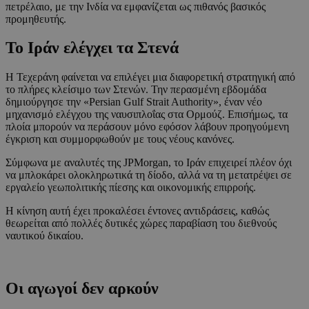
πετρέλαιο, με την Ινδία να εμφανίζεται ως πιθανός βασικός
προμηθευτής.
Το Ιράν ελέγχει τα Στενά
Η Τεχεράνη φαίνεται να επιλέγει μια διαφορετική στρατηγική από
το πλήρες κλείσιμο των Στενών. Την περασμένη εβδομάδα
δημιούργησε την «Persian Gulf Strait Authority», έναν νέο
μηχανισμό ελέγχου της ναυσιπλοΐας στα Ορμούζ. Επισήμως, τα
πλοία μπορούν να περάσουν μόνο εφόσον λάβουν προηγούμενη
έγκριση και συμμορφωθούν με τους νέους κανόνες.
Σύμφωνα με αναλυτές της JPMorgan, το Ιράν επιχειρεί πλέον όχι
να μπλοκάρει ολοκληρωτικά τη δίοδο, αλλά να τη μετατρέψει σε
εργαλείο γεωπολιτικής πίεσης και οικονομικής επιρροής.
Η κίνηση αυτή έχει προκαλέσει έντονες αντιδράσεις, καθώς
θεωρείται από πολλές δυτικές χώρες παραβίαση του διεθνούς
ναυτικού δικαίου.
Οι αγωγοί δεν αρκούν