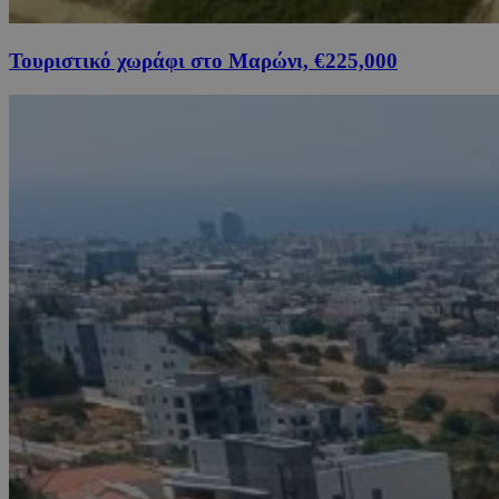
Τουριστικό χωράφι στο Μαρώνι, €225,000