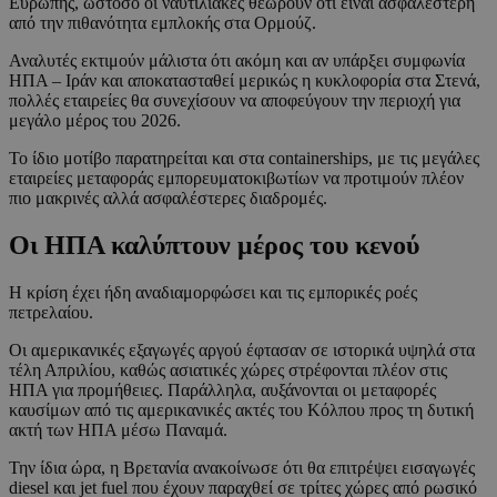
Ευρώπης, ωστόσο οι ναυτιλιακές θεωρούν ότι είναι ασφαλέστερη
από την πιθανότητα εμπλοκής στα Ορμούζ.
Αναλυτές εκτιμούν μάλιστα ότι ακόμη και αν υπάρξει συμφωνία
ΗΠΑ – Ιράν και αποκατασταθεί μερικώς η κυκλοφορία στα Στενά,
πολλές εταιρείες θα συνεχίσουν να αποφεύγουν την περιοχή για
μεγάλο μέρος του 2026.
Το ίδιο μοτίβο παρατηρείται και στα containerships, με τις μεγάλες
εταιρείες μεταφοράς εμπορευματοκιβωτίων να προτιμούν πλέον
πιο μακρινές αλλά ασφαλέστερες διαδρομές.
Οι ΗΠΑ καλύπτουν μέρος του κενού
Η κρίση έχει ήδη αναδιαμορφώσει και τις εμπορικές ροές
πετρελαίου.
Οι αμερικανικές εξαγωγές αργού έφτασαν σε ιστορικά υψηλά στα
τέλη Απριλίου, καθώς ασιατικές χώρες στρέφονται πλέον στις
ΗΠΑ για προμήθειες. Παράλληλα, αυξάνονται οι μεταφορές
καυσίμων από τις αμερικανικές ακτές του Κόλπου προς τη δυτική
ακτή των ΗΠΑ μέσω Παναμά.
Την ίδια ώρα, η Βρετανία ανακοίνωσε ότι θα επιτρέψει εισαγωγές
diesel και jet fuel που έχουν παραχθεί σε τρίτες χώρες από ρωσικό