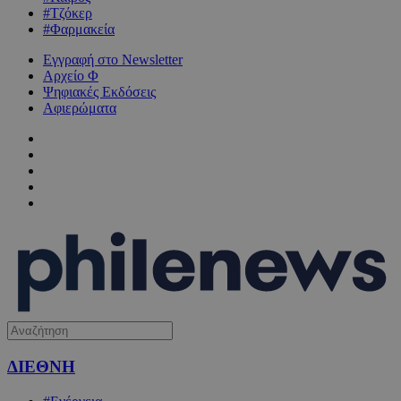
#Τζόκερ
#Φαρμακεία
Εγγραφή στο Newsletter
Αρχείο Φ
Ψηφιακές Εκδόσεις
Αφιερώματα
ΔΙΕΘΝΗ