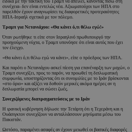
ειδικά με την τακτική του Τραμπ να απειλεί, κάνοντας πίσω στη
συνέχεια- δεν είναι εντελώς νέα. Αξιωματούχοι των ΗΠΑ στο
παρελθόν έχουν αναγνωρίσει τις διαφορετικές προτεραιότητες
ΗΠΑ-Ισραήλ σχετικά με τον πόλεμο.
Τραμπ για Νετανιάχου: «Θα κάνει ό,τι θέλω εγώ!»
Όταν ρωτήθηκε τι είπε στον Ισραηλινό πρωθυπουργό την
προηγούμενη νύχτα, ο Τραμπ υπονόησε ότι είναι αυτός που έχει
τον έλεγχο.
«Θα κάνει ό,τι θέλω εγώ να κάνει», είπε ο πρόεδρος των ΗΠΑ.
Και παρότι ο Νετανιάχου ασκεί πίεση για επανέναρξη των μαχών, ο
Τραμπ συνεχίζει, προς το παρόν, να προωθεί τη διπλωματική
συμφωνία, υποστηρίζοντας ότι οι συνομιλίες με το Ιράν βρίσκονται
«στο όριο» και αξίζει να δοθούν μερικές ακόμα ημέρες αν η
διπλωματία μπορεί να σώσει ζωές.
Συνεχιζόμενες διαπραγματεύσεις με το Ιράν
Η ιρανική κυβέρνηση δήλωσε την Τετάρτη ότι η Τεχεράνη και η
Ουάσιγκτον συνεχίζουν να ανταλλάσσουν μηνύματα μέσω του
Πακιστάν.
Ωστόσο, παραμένει ασαφές αν έχουν μειωθεί οι βασικές διαφορές