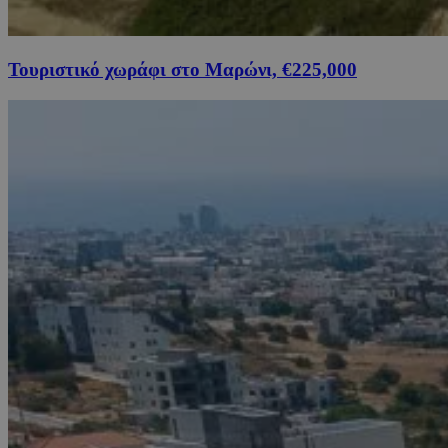
Τουριστικό χωράφι στο Μαρώνι, €225,000