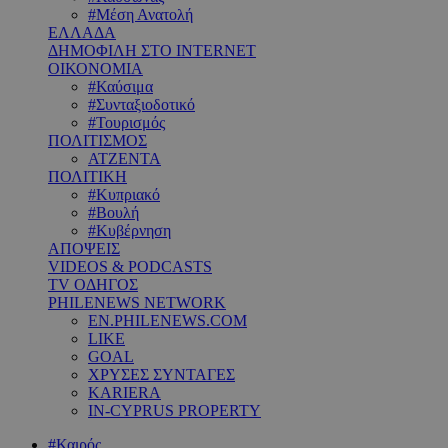
#Μέση Ανατολή
ΕΛΛΑΔΑ
ΔΗΜΟΦΙΛΗ ΣΤΟ INTERNET
ΟΙΚΟΝΟΜΙΑ
#Καύσιμα
#Συνταξιοδοτικό
#Τουρισμός
ΠΟΛΙΤΙΣΜΟΣ
ΑΤΖΕΝΤΑ
ΠΟΛΙΤΙΚΗ
#Κυπριακό
#Βουλή
#Κυβέρνηση
ΑΠΟΨΕΙΣ
VIDEOS & PODCASTS
TV ΟΔΗΓΟΣ
PHILENEWS NETWORK
EN.PHILENEWS.COM
LIKE
GOAL
ΧΡΥΣΕΣ ΣΥΝΤΑΓΕΣ
KARIERA
IN-CYPRUS PROPERTY
#Καιρός