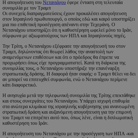
Η απογοήτευση του
Νετανιάχου
έφερε ένταση στη τελευταία
συνομιλία με τον Τραμπ
Οι συνεχείς διαπραγματεύσεις έχουν προκαλέσει απογοήτευση
στον Ισραηλινό πρωθυπουργό, ο οποίος εδώ και καιρό υποστηρίζει
μια πιο επιθετική προσέγγιση απέναντι στην Τεχεράνη. Ο
Νετανιάχου υποστηρίζει ότι η καθυστέρηση ωφελεί μόνο το Ιράν,
σύμφωνα με αξιωματούχους των ΗΠΑ και Ισραηλινούς πηγές.
Την Τρίτη, ο Νετανιάχου εξέφρασε την απογοήτευσή του στον
Τραμπ, δηλώνοντας ότι θεωρεί λάθος την αναστολή των
αναμενόμενων επιθέσεων και ότι ο πρόεδρος θα έπρεπε να
προχωρήσει όπως είχε προγραμματιστεί. Κατά τη διάρκεια της
συνομιλίας τους, ο Νετανιάχου υποστήριξε την επανέναρξη
στρατιωτικής δράσης. Η διαφορά ήταν σαφής: ο Τραμπ θέλει να δει
αν μπορεί να επιτευχθεί συμφωνία, ενώ ο Νετανιάχου περίμενε
κάτι διαφορετικό.
Η ανησυχία μετά την τηλεφωνική συνομιλία της Τρίτης επεκτάθηκε
και στους συνεργάτες του Νετανιάχου. Υπάρχει ισχυρή επιθυμία
στα ανώτερα κλιμάκια της ισραηλινής κυβέρνησης για ανανεωμένη
στρατιωτική δράση και αυξανόμενη απογοήτευση για την επιμονή
του Τραμπ να επιτρέπει αυτό που, όπως λένε, είναι η διπλωματική
καθυστέρηση του Ιράν.
Η απογοήτευση του Νετανιάχου με την προσέγγιση των ΗΠΑ -και