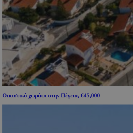
Οικιστικό χωράφι στην Πέγεια, €45,000