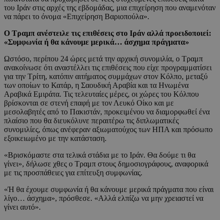
του Ιράν στις αρχές της εβδομάδας, μια επιχείρηση που αναμενόταν
να πάρει το όνομα «Επιχείρηση Βαριοπούλα» .
Ο Τραμπ ανέστειλε τις επιθέσεις στο Ιράν αλλά προειδοποιεί:
«Συμφωνία ή θα κάνουμε μερικά… άσχημα πράγματα»
Ωστόσο, περίπου 24 ώρες μετά την αρχική συνομιλία, ο Τραμπ
ανακοίνωσε ότι αναστέλλει τις επιθέσεις που είχε προγραμματίσει
για την Τρίτη, κατόπιν αιτήματος συμμάχων στον Κόλπο, μεταξύ
των οποίων το Κατάρ, η Σαουδική Αραβία και τα Ηνωμένα
Αραβικά Εμιράτα. Τις τελευταίες μέρες, οι χώρες του Κόλπου
βρίσκονται σε στενή επαφή με τον Λευκό Οίκο και με
μεσολαβητές από το Πακιστάν, προκειμένου να διαμορφωθεί ένα
πλαίσιο που θα διευκόλυνε περαιτέρω τις διπλωματικές
συνομιλίες, όπως ανέφεραν αξιωματούχος των ΗΠΑ και πρόσωπο
εξοικειωμένο με την κατάσταση.
«Βρισκόμαστε στα τελικά στάδια με το Ιράν. Θα δούμε τι θα
γίνει», δήλωσε χθες ο Τραμπ στους δημοσιογράφους, αναφορικά
με τις προσπάθειες για επίτευξη συμφωνίας.
«Ή θα έχουμε συμφωνία ή θα κάνουμε μερικά πράγματα που είναι
λίγο… άσχημα», πρόσθεσε. «Αλλά ελπίζω να μην χρειαστεί να
γίνει αυτό».