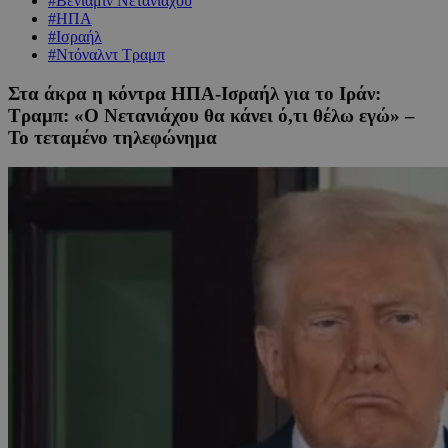
#Βενιαμίν Νετανιάχου
#ΗΠΑ
#Ισραήλ
#Ντόναλντ Τραμπ
Στα άκρα η κόντρα ΗΠΑ-Ισραήλ για το Ιράν:
Τραμπ: «Ο Νετανιάχου θα κάνει ό,τι θέλω εγώ» –
Το τεταμένο τηλεφώνημα