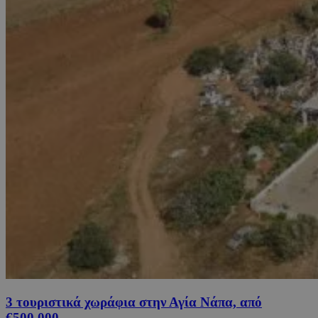
3 τουριστικά χωράφια στην Αγία Νάπα, από
€500,000