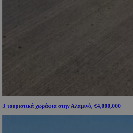
3 τουριστικά χωράφια στην Αλαμινό, €4,000,000