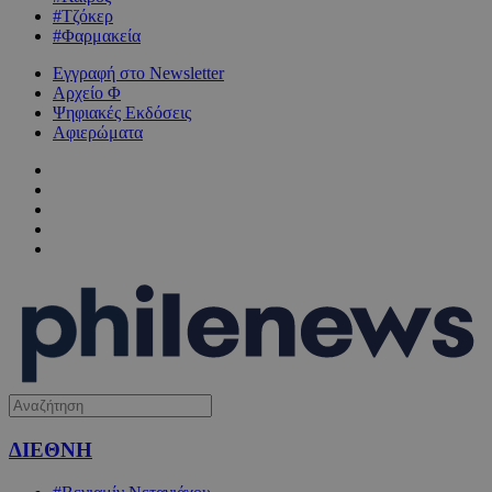
#Τζόκερ
#Φαρμακεία
Εγγραφή στο Newsletter
Αρχείο Φ
Ψηφιακές Εκδόσεις
Αφιερώματα
ΔΙΕΘΝΗ