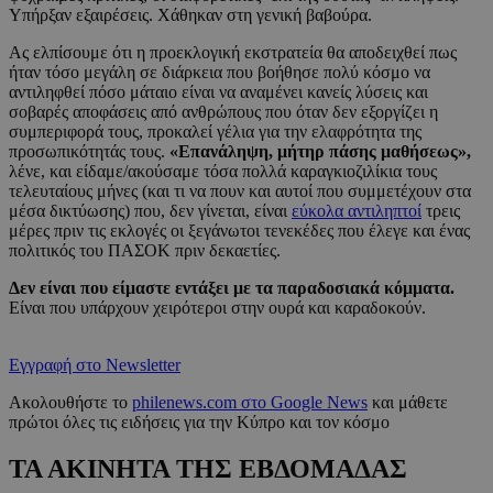
Υπήρξαν εξαιρέσεις. Χάθηκαν στη γενική βαβούρα.
Ας ελπίσουμε ότι η προεκλογική εκστρατεία θα αποδειχθεί πως
ήταν τόσο μεγάλη σε διάρκεια που βοήθησε πολύ κόσμο να
αντιληφθεί πόσο μάταιο είναι να αναμένει κανείς λύσεις και
σοβαρές αποφάσεις από ανθρώπους που όταν δεν εξοργίζει η
συμπεριφορά τους, προκαλεί γέλια για την ελαφρότητα της
προσωπικότητάς τους.
«Επανάληψη, μήτηρ πάσης μαθήσεως»,
λένε, και είδαμε/ακούσαμε τόσα πολλά καραγκιοζιλίκια τους
τελευταίους μήνες (και τι να πουν και αυτοί που συμμετέχουν στα
μέσα δικτύωσης) που, δεν γίνεται, είναι
εύκολα αντιληπτοί
τρεις
μέρες πριν τις εκλογές οι ξεγάνωτοι τενεκέδες που έλεγε και ένας
πολιτικός του ΠΑΣΟΚ πριν δεκαετίες.
Δεν είναι που είμαστε εντάξει με τα παραδοσιακά κόμματα.
Είναι που υπάρχουν χειρότεροι στην ουρά και καραδοκούν.
Εγγραφή στο Newsletter
Ακολουθήστε το
philenews.com στο Google News
και μάθετε
πρώτοι όλες τις ειδήσεις για την Κύπρο και τον κόσμο
ΤΑ ΑΚΙΝΗΤΑ ΤΗΣ ΕΒΔΟΜΑΔΑΣ