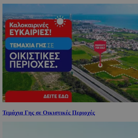
Τεμάχια Γης σε Οικιστικές Περιοχές