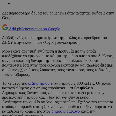
Δες περισσότερα άρθρα του philenews όταν αναζητάς ειδήσεις στην
Google
Add philenews.com on Google
Διάβαζα χθες το επίσημο κείμενο της ομιλίας της προέδρου του
ΔΗΣΥ στην τελική προεκλογική συγκέντρωση.
Μου έκανε αρνητική εντύπωση η προθυμία με την οποία
αποδέχθηκε να εμφανίσει το κόμμα της, μέσα από τα όσα διάβασε,
σαν μια πολιτική δύναμη της σειράς, που αλλιώς ήθελε να
πολιτευτεί μέσα στην προεκλογική εκστρατεία και
αλλιώς έπραξε,
συρόμενη (;) από τους λαϊκιστές, τους φανατικούς, τους τοξικούς,
τους ασόβαρους.
Το κείμενο της
κ. Δημητρίου
είναι περίπου 2,800 λέξεις. Οι χίλιες
καταναλώθηκαν για να μας παραθέσει…
τι θα ήθελε
ο
Δημοκρατικός Συναγερμός να πει και να αναπτύξει μέσα στην
προεκλογική περίοδο και… δεν τον άφησαν οι κακοί.
Αναζητήστε την ομιλία αν δεν μας πιστεύετε. Σχεδόν από τα πρώτα
στάδια, η συμπαθεστάτη ξεκίνησε να παραθέτει τι δεν μπόρεσε να
καταθέσει το κόμμα της στον
δημόσιο διάλογο
κατά την
προεκλογική εκστρατεία.