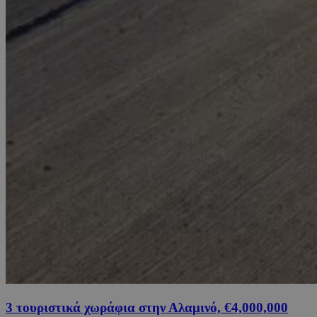
3 τουριστικά χωράφια στην Αλαμινό, €4,000,000