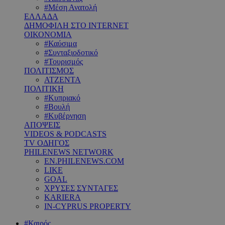
#Μέση Ανατολή
ΕΛΛΑΔΑ
ΔΗΜΟΦΙΛΗ ΣΤΟ INTERNET
ΟΙΚΟΝΟΜΙΑ
#Καύσιμα
#Συνταξιοδοτικό
#Τουρισμός
ΠΟΛΙΤΙΣΜΟΣ
ΑΤΖΕΝΤΑ
ΠΟΛΙΤΙΚΗ
#Κυπριακό
#Βουλή
#Κυβέρνηση
ΑΠΟΨΕΙΣ
VIDEOS & PODCASTS
TV ΟΔΗΓΟΣ
PHILENEWS NETWORK
EN.PHILENEWS.COM
LIKE
GOAL
ΧΡΥΣΕΣ ΣΥΝΤΑΓΕΣ
KARIERA
IN-CYPRUS PROPERTY
#Καιρός