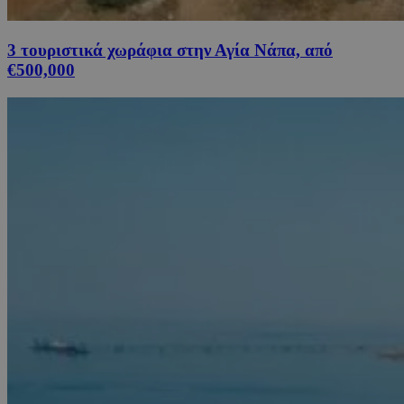
3 τουριστικά χωράφια στην Αγία Νάπα, από
€500,000