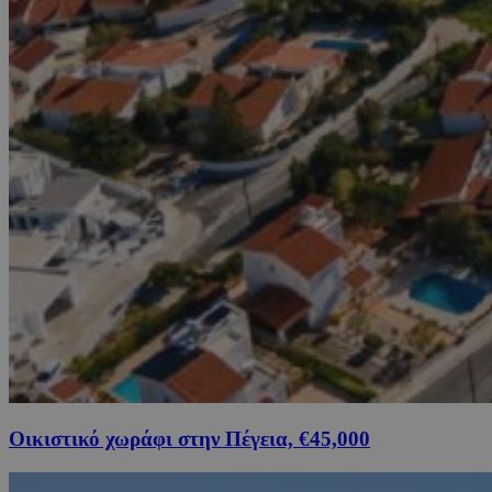
Οικιστικό χωράφι στην Πέγεια, €45,000