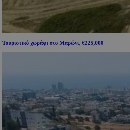
Τουριστικό χωράφι στο Μαρώνι, €225,000