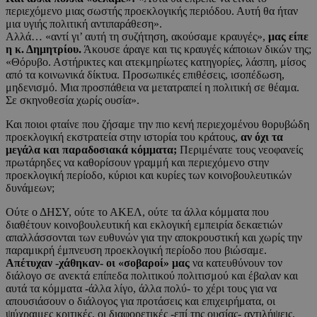
περιεχόμενο μιας σωστής προεκλογικής περιόδου. Αυτή θα ήταν
μια υγιής πολιτική αντιπαράθεση».
Αλλά… «αντί γι’ αυτή τη συζήτηση, ακούσαμε κραυγές»,
μας είπε
η κ. Δημητρίου.
Άκουσε άραγε και τις κραυγές κάποιων δικών της;
«Θόρυβο. Αστήρικτες και ατεκμηρίωτες κατηγορίες, λάσπη, μίσος
από τα κοινωνικά δίκτυα. Προσωπικές επιθέσεις, ισοπέδωση,
μηδενισμό. Μια προσπάθεια να μετατραπεί η πολιτική σε θέαμα.
Σε σκηνοθεσία χωρίς ουσία».
Και ποιοι φταίνε που ζήσαμε την πιο κενή περιεχομένου θορυβώδη
προεκλογική εκστρατεία στην ιστορία του κράτους,
αν όχι τα
μεγάλα και παραδοσιακά κόμματα;
Περιμένατε τους νεοφανείς
πρωτάρηδες να καθορίσουν γραμμή και περιεχόμενο στην
προεκλογική περίοδο, κύριοι και κυρίες των κοινοβουλευτικών
δυνάμεων;
Ούτε ο ΔΗΣΥ, ούτε το ΑΚΕΛ, ούτε τα άλλα κόμματα που
διαθέτουν κοινοβουλευτική και εκλογική εμπειρία δεκαετιών
απαλλάσσονται των ευθυνών για την αποκρουστική και χωρίς την
παραμικρή έμπνευση προεκλογική περίοδο που βιώσαμε.
Απέτυχαν -χάθηκαν- οι «σοβαροί» μας
να κατευθύνουν τον
διάλογο σε ανεκτά επίπεδα πολιτικού πολιτισμού και έβαλαν και
αυτά τα κόμματα -άλλα λίγο, άλλα πολύ- το χέρι τους για να
απουσιάσουν ο διάλογος για προτάσεις και επιχειρήματα, οι
ψύχραιμες κριτικές, οι διαφορετικές -επί της ουσίας- αντιλήψεις.