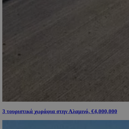
3 τουριστικά χωράφια στην Αλαμινό, €4,000,000