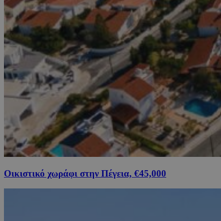
Οικιστικό χωράφι στην Πέγεια, €45,000