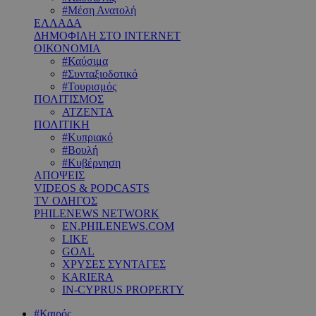
#Μέση Ανατολή
ΕΛΛΑΔΑ
ΔΗΜΟΦΙΛΗ ΣΤΟ INTERNET
ΟΙΚΟΝΟΜΙΑ
#Καύσιμα
#Συνταξιοδοτικό
#Τουρισμός
ΠΟΛΙΤΙΣΜΟΣ
ΑΤΖΕΝΤΑ
ΠΟΛΙΤΙΚΗ
#Κυπριακό
#Βουλή
#Κυβέρνηση
ΑΠΟΨΕΙΣ
VIDEOS & PODCASTS
TV ΟΔΗΓΟΣ
PHILENEWS NETWORK
EN.PHILENEWS.COM
LIKE
GOAL
ΧΡΥΣΕΣ ΣΥΝΤΑΓΕΣ
KARIERA
IN-CYPRUS PROPERTY
#Καιρός