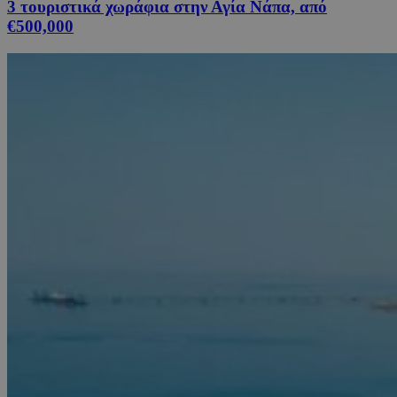
3 τουριστικά χωράφια στην Αγία Νάπα, από
€500,000