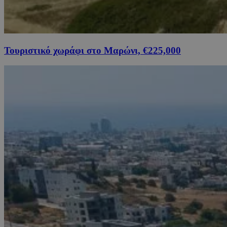
Τουριστικό χωράφι στο Μαρώνι, €225,000