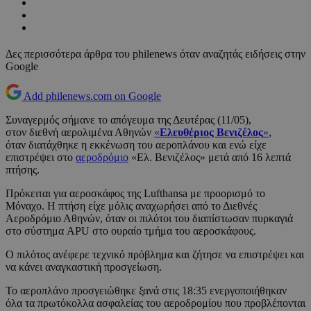
Δες περισσότερα άρθρα του philenews όταν αναζητάς ειδήσεις στην
Google
Add philenews.com on Google
Συναγερμός σήμανε το απόγευμα της Δευτέρας (11/05),
στον διεθνή αερολιμένα Αθηνών
«
Ελευθέριος Βενιζέλος
»
,
όταν διατάχθηκε η εκκένωση του αεροπλάνου και ενώ είχε
επιστρέψει στο
αεροδρόμιο
«Ελ. Βενιζέλος» μετά από 16 λεπτά
πτήσης.
Πρόκειται για αεροσκάφος της Lufthansa με προορισμό το
Μόναχο. Η πτήση είχε μόλις αναχωρήσει από το Διεθνές
Αεροδρόμιο Αθηνών, όταν οι πιλότοι του διαπίστωσαν πυρκαγιά
στο σύστημα APU στο ουραίο τμήμα του αεροσκάφους.
Ο πιλότος ανέφερε τεχνικό πρόβλημα και ζήτησε να επιστρέψει και
να κάνει αναγκαστική προσγείωση.
Το αεροπλάνο προσγειώθηκε ξανά στις 18:35 ενεργοποιήθηκαν
όλα τα πρωτόκολλα ασφαλείας του αεροδρομίου που προβλέπονται