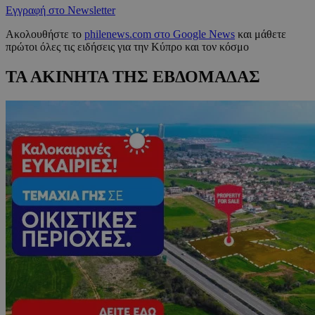
Εγγραφή στο Newsletter
Ακολουθήστε το
philenews.com στο Google News
και μάθετε
πρώτοι όλες τις ειδήσεις για την Κύπρο και τον κόσμο
ΤΑ ΑΚΙΝΗΤΑ ΤΗΣ ΕΒΔΟΜΑΔΑΣ