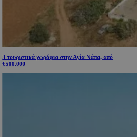
3 τουριστικά χωράφια στην Αγία Νάπα, από
€500,000