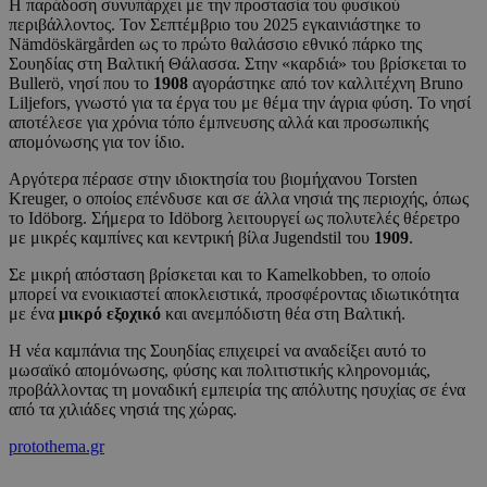
Η παράδοση συνυπάρχει με την προστασία του φυσικού
περιβάλλοντος. Τον Σεπτέμβριο του 2025 εγκαινιάστηκε το
Nämdöskärgården ως το πρώτο θαλάσσιο εθνικό πάρκο της
Σουηδίας στη Βαλτική Θάλασσα. Στην «καρδιά» του βρίσκεται το
Bullerö, νησί που το
1908
αγοράστηκε από τον καλλιτέχνη Bruno
Liljefors, γνωστό για τα έργα του με θέμα την άγρια φύση. Το νησί
αποτέλεσε για χρόνια τόπο έμπνευσης αλλά και προσωπικής
απομόνωσης για τον ίδιο.
Αργότερα πέρασε στην ιδιοκτησία του βιομήχανου Torsten
Kreuger, ο οποίος επένδυσε και σε άλλα νησιά της περιοχής, όπως
το Idöborg. Σήμερα το Idöborg λειτουργεί ως πολυτελές θέρετρο
με μικρές καμπίνες και κεντρική βίλα Jugendstil του
1909
.
Σε μικρή απόσταση βρίσκεται και το Kamelkobben, το οποίο
μπορεί να ενοικιαστεί αποκλειστικά, προσφέροντας ιδιωτικότητα
με ένα
μικρό εξοχικό
και ανεμπόδιστη θέα στη Βαλτική.
Η νέα καμπάνια της Σουηδίας επιχειρεί να αναδείξει αυτό το
μωσαϊκό απομόνωσης, φύσης και πολιτιστικής κληρονομιάς,
προβάλλοντας τη μοναδική εμπειρία της απόλυτης ησυχίας σε ένα
από τα χιλιάδες νησιά της χώρας.
protothema.gr