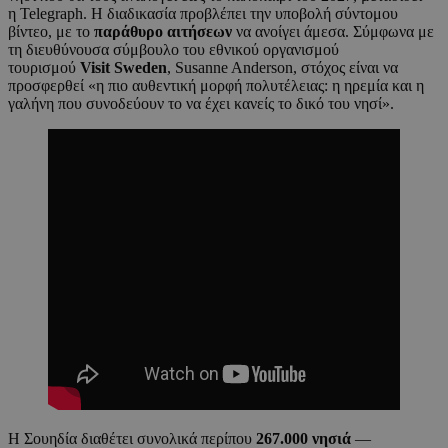
η Telegraph. Η διαδικασία προβλέπει την υποβολή σύντομου
βίντεο, με το
παράθυρο αιτήσεων
να ανοίγει άμεσα. Σύμφωνα με
τη διευθύνουσα σύμβουλο του εθνικού οργανισμού
τουρισμού
Visit Sweden
, Susanne Anderson, στόχος είναι να
προσφερθεί «η πιο αυθεντική μορφή πολυτέλειας: η ηρεμία και η
γαλήνη που συνοδεύουν το να έχει κανείς το δικό του νησί».
Η Σουηδία διαθέτει συνολικά περίπου
267.000 νησιά
—