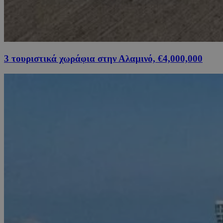
3 τουριστικά χωράφια στην Αλαμινό, €4,000,000