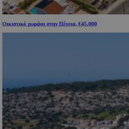
Οικιστικό χωράφι στην Πέγεια, €45,000