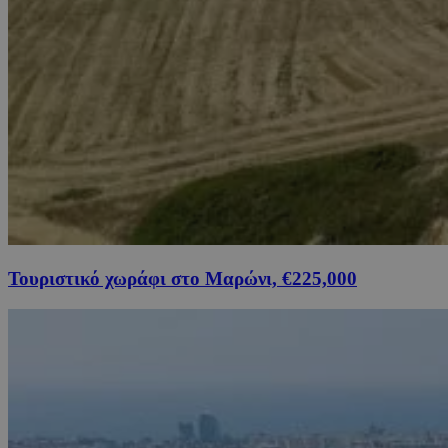
Τουριστικό χωράφι στο Μαρώνι, €225,000