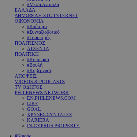
#Μέση Ανατολή
ΕΛΛΑΔΑ
ΔΗΜΟΦΙΛΗ ΣΤΟ INTERNET
ΟΙΚΟΝΟΜΙΑ
#Καύσιμα
#Συνταξιοδοτικό
#Τουρισμός
ΠΟΛΙΤΙΣΜΟΣ
ΑΤΖΕΝΤΑ
ΠΟΛΙΤΙΚΗ
#Κυπριακό
#Βουλή
#Κυβέρνηση
ΑΠΟΨΕΙΣ
VIDEOS & PODCASTS
TV ΟΔΗΓΟΣ
PHILENEWS NETWORK
EN.PHILENEWS.COM
LIKE
GOAL
ΧΡΥΣΕΣ ΣΥΝΤΑΓΕΣ
KARIERA
IN-CYPRUS PROPERTY
#Καιρός