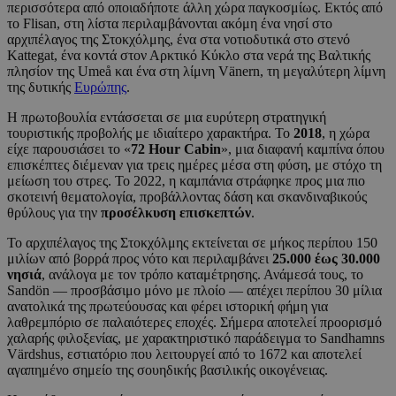
περισσότερα από οποιαδήποτε άλλη χώρα παγκοσμίως. Εκτός από
το Flisan, στη λίστα περιλαμβάνονται ακόμη ένα νησί στο
αρχιπέλαγος της Στοκχόλμης, ένα στα νοτιοδυτικά στο στενό
Kattegat, ένα κοντά στον Αρκτικό Κύκλο στα νερά της Βαλτικής
πλησίον της Umeå και ένα στη λίμνη Vänern, τη μεγαλύτερη λίμνη
της δυτικής
Ευρώπης
.
Η πρωτοβουλία εντάσσεται σε μια ευρύτερη στρατηγική
τουριστικής προβολής με ιδιαίτερο χαρακτήρα. Το
2018
, η χώρα
είχε παρουσιάσει το «
72 Hour Cabin
», μια διαφανή καμπίνα όπου
επισκέπτες διέμεναν για τρεις ημέρες μέσα στη φύση, με στόχο τη
μείωση του στρες. Το 2022, η καμπάνια στράφηκε προς μια πιο
σκοτεινή θεματολογία, προβάλλοντας δάση και σκανδιναβικούς
θρύλους για την
προσέλκυση επισκεπτών
.
Το αρχιπέλαγος της Στοκχόλμης εκτείνεται σε μήκος περίπου 150
μιλίων από βορρά προς νότο και περιλαμβάνει
25.000 έως 30.000
νησιά
, ανάλογα με τον τρόπο καταμέτρησης. Ανάμεσά τους, το
Sandön — προσβάσιμο μόνο με πλοίο — απέχει περίπου 30 μίλια
ανατολικά της πρωτεύουσας και φέρει ιστορική φήμη για
λαθρεμπόριο σε παλαιότερες εποχές. Σήμερα αποτελεί προορισμό
χαλαρής φιλοξενίας, με χαρακτηριστικό παράδειγμα το Sandhamns
Värdshus, εστιατόριο που λειτουργεί από το 1672 και αποτελεί
αγαπημένο σημείο της σουηδικής βασιλικής οικογένειας.