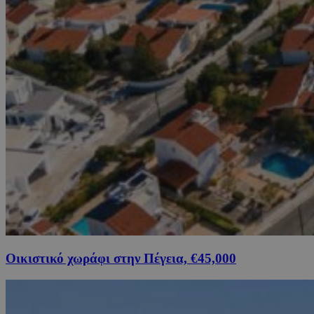
Οικιστικό χωράφι στην Πέγεια, €45,000