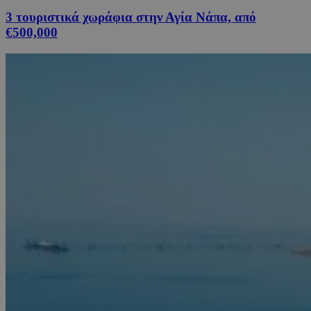
3 τουριστικά χωράφια στην Αγία Νάπα, από
€500,000