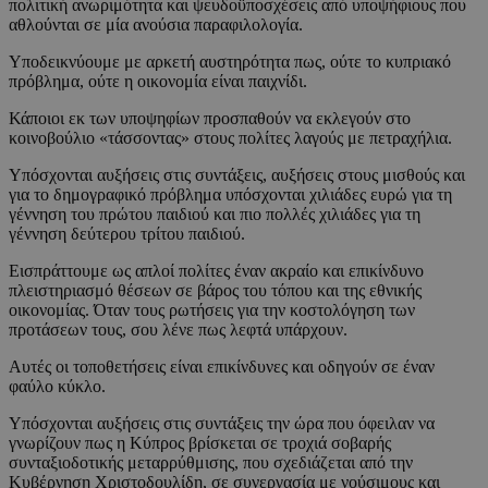
πολιτική ανωριμότητα και ψευδοϋποσχέσεις από υποψήφιους που
αθλούνται σε μία ανούσια παραφιλολογία.
Υποδεικνύουμε με αρκετή αυστηρότητα πως, ούτε το κυπριακό
πρόβλημα, ούτε η οικονομία είναι παιχνίδι.
Κάποιοι εκ των υποψηφίων προσπαθούν να εκλεγούν στο
κοινοβούλιο «τάσσοντας» στους πολίτες λαγούς με πετραχήλια.
Υπόσχονται αυξήσεις στις συντάξεις, αυξήσεις στους μισθούς και
για το δημογραφικό πρόβλημα υπόσχονται χιλιάδες ευρώ για τη
γέννηση του πρώτου παιδιού και πιο πολλές χιλιάδες για τη
γέννηση δεύτερου τρίτου παιδιού.
Εισπράττουμε ως απλοί πολίτες έναν ακραίο και επικίνδυνο
πλειστηριασμό θέσεων σε βάρος του τόπου και της εθνικής
οικονομίας. Όταν τους ρωτήσεις για την κοστολόγηση των
προτάσεων τους, σου λένε πως λεφτά υπάρχουν.
Αυτές οι τοποθετήσεις είναι επικίνδυνες και οδηγούν σε έναν
φαύλο κύκλο.
Υπόσχονται αυξήσεις στις συντάξεις την ώρα που όφειλαν να
γνωρίζουν πως η Κύπρος βρίσκεται σε τροχιά σοβαρής
συνταξιοδοτικής μεταρρύθμισης, που σχεδιάζεται από την
Κυβέρνηση Χριστοδουλίδη, σε συνεργασία με νούσιμους και