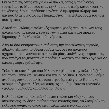
Για όλα αυτά, όπως και για αλλά πολλά, όπως η πολύνεκρη
τραγωδία στο Μαρί, που ήταν έγκλημα αριστερής κατασκευής και
επινόησης, δεν τιμωρήθηκε κανένας. Ατιμωρησία πλήρης και
παντού. Ο αείμνηστος Κ. Παπακώστας πήγε απλώς θύμα του τότε
συστήματος.
Αυτού του είδους οι πολιτικές συμπεριφορές απομάκρυναν τους
πολίτες από τις κάλπες, ενώ έγιναν η αιτία και η αφετηρία να
δημιουργηθούν νέα πολιτικά σχήματα.
Από τα όσα εισπράττουμε από αυτή την προεκλογική περίοδο,
αβίαστα εξάγεται το συμπέρασμα πως οι νέοι πολιτικοί
σχηματισμοί κινούνται στο επίπεδο μίας επικίνδυνης μετριότητας,
που παράγει τοξικότητα και προάγει διχαστικό πολιτικό λόγο και σε
κάποιες φορές χυδαιότητα.
Τελικά, το καινούργιο που θέλουν να φέρουν στην πολιτική ζωή
του τόπου είναι και ψεύτικο και παλιομοδίτικο. Παρακολουθούμε
ανούσιες συγκρουσιακές συμπεριφορές, ενώ για το Κυπριακό
ακούμε πράγματα, ιδέες και απόψεις που θυμίζουν το τραγούδι
«αλλού η θάλασσα και αλλού το πλοίο».
Καλούμε όλα τα πολιτικά κόμματα (παλιά και νέα) και τους
υποψηφίους, αν δεν λυπούνται τους εαυτούς τους, να λυπηθούν το
εκλογικό σώμα, το οποίο είναι ταλαιπωρημένο και βαθιά