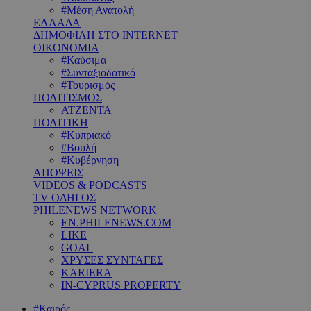
#Μέση Ανατολή
ΕΛΛΑΔΑ
ΔΗΜΟΦΙΛΗ ΣΤΟ INTERNET
ΟΙΚΟΝΟΜΙΑ
#Καύσιμα
#Συνταξιοδοτικό
#Τουρισμός
ΠΟΛΙΤΙΣΜΟΣ
ΑΤΖΕΝΤΑ
ΠΟΛΙΤΙΚΗ
#Κυπριακό
#Βουλή
#Κυβέρνηση
ΑΠΟΨΕΙΣ
VIDEOS & PODCASTS
TV ΟΔΗΓΟΣ
PHILENEWS NETWORK
EN.PHILENEWS.COM
LIKE
GOAL
ΧΡΥΣΕΣ ΣΥΝΤΑΓΕΣ
KARIERA
IN-CYPRUS PROPERTY
#Καιρός