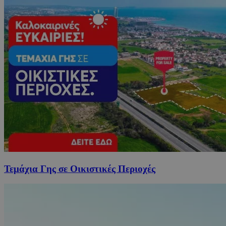
Τεμάχια Γης σε Οικιστικές Περιοχές