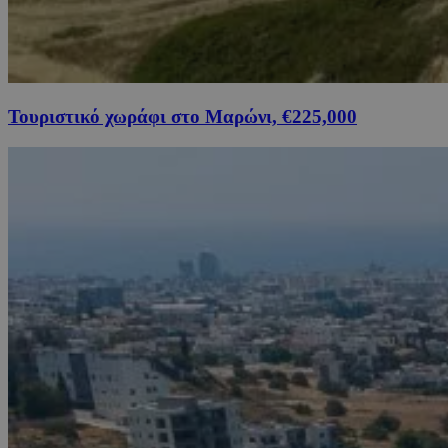
Τουριστικό χωράφι στο Μαρώνι, €225,000