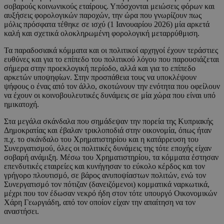
σοβαρούς κοινωνικούς εταίρους. Υπόσχονται μειώσεις φόρων και
αυξήσεις φορολογικών παροχών, την ώρα που γνωρίζουν πως
μόλις πρόσφατα τέθηκε σε ισχύ (1 Ιανουαρίου 2026) μία αρκετά
καλή και σχετικά ολοκληρωμένη φορολογική μεταρρύθμιση.
Τα παραδοσιακά κόμματα και οι πολιτικοί αρχηγοί έχουν τεράστιες
ευθύνες και για το επίπεδο του πολιτικού λόγου που παρουσιάζεται
σήμερα στην προεκλογική περίοδο, αλλά και για το επίπεδο
αρκετών υποψηφίων. Στην προσπάθεια τους να υποκλέψουν
ψήφους ο ένας από τον άλλο, σκοτώνουν την ενότητα που οφείλουν
να έχουν οι κοινοβουλευτικές δυνάμεις σε μία χώρα που είναι υπό
ημικατοχή.
Στα μεγάλα σκάνδαλα που σημάδεψαν την πορεία της Κυπριακής
Δημοκρατίας και έβαλαν τρικλοποδιά στην οικονομία, όπως ήταν
π.χ. το σκάνδαλο του Χρηματιστηρίου και η κατάρρευση του
Συνεργατισμού, όλες οι πολιτικές δυνάμεις της τότε εποχής είχαν
σοβαρή ανάμιξη. Μέσω του Χρηματιστηρίου, τα κόμματα έστησαν
επενδυτικές εταιρείες και κυνήγησαν το εύκολο κέρδος και τον
γρήγορο πλουτισμό, σε βάρος ανυποψίαστων πολιτών, ενώ τον
Συνεργατισμό τον πότιζαν (δανειζόμενοι) κομματικά ναρκωτικά,
μέχρι που τον έδωσαν νεκρό ήδη στον τότε υπουργό Οικονομικών
Χάρη Γεωργιάδη, από τον οποίον είχαν την απαίτηση να τον
αναστήσει.