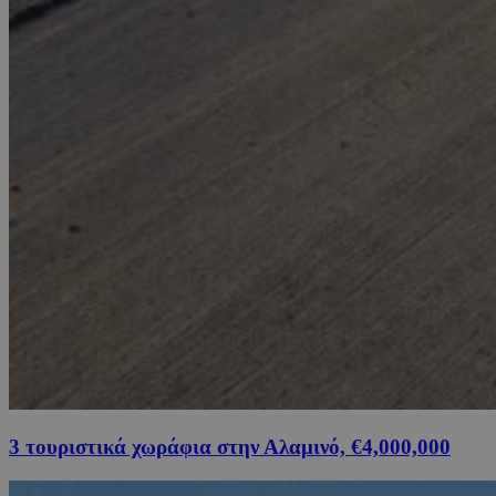
3 τουριστικά χωράφια στην Αλαμινό, €4,000,000