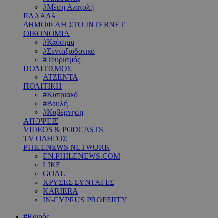
#Μέση Ανατολή
ΕΛΛΑΔΑ
ΔΗΜΟΦΙΛΗ ΣΤΟ INTERNET
ΟΙΚΟΝΟΜΙΑ
#Καύσιμα
#Συνταξιοδοτικό
#Τουρισμός
ΠΟΛΙΤΙΣΜΟΣ
ΑΤΖΕΝΤΑ
ΠΟΛΙΤΙΚΗ
#Κυπριακό
#Βουλή
#Κυβέρνηση
ΑΠΟΨΕΙΣ
VIDEOS & PODCASTS
TV ΟΔΗΓΟΣ
PHILENEWS NETWORK
EN.PHILENEWS.COM
LIKE
GOAL
ΧΡΥΣΕΣ ΣΥΝΤΑΓΕΣ
KARIERA
IN-CYPRUS PROPERTY
#Καιρός