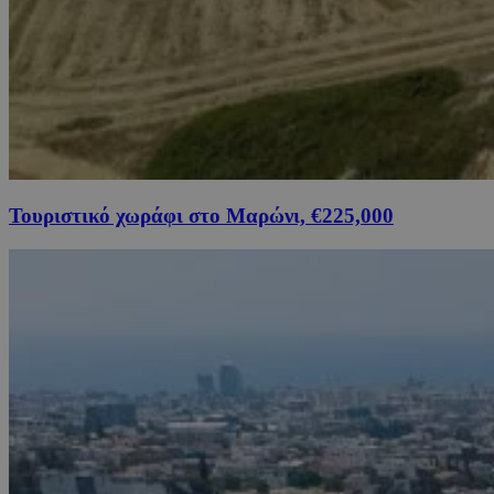
Τουριστικό χωράφι στο Μαρώνι, €225,000