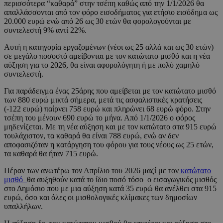
περισσότερα “καθαρά” στην τσέπη καθώς από την 1/1/2026 θα
απαλλάσσονται από τον φόρο εισοδήματος για ετήσιο εισόδημα ως
20.000 ευρώ ενώ από 26 ως 30 ετών θα φορολογούνται με
συντελεστή 9% αντί 22%.
Αυτή η κατηγορία εργαζομένων (νέοι ως 25 αλλά και ως 30 ετών)
σε μεγάλο ποσοστό αμείβονται με τον κατώτατο μισθό και η νέα
αύξηση για το 2026, θα είναι αφορολόγητη ή με πολύ χαμηλό
συντελεστή.
Για παράδειγμα ένας 25άρης που αμείβεται με τον κατώτατο μισθό
των 880 ευρώ μικτά σήμερα, μετά τις ασφαλιστικές κρατήσεις
(-122 ευρώ) παίρνει 758 ευρώ και πληρώνει 68 ευρώ φόρο. Στην
τσέπη του μένουν 690 ευρώ το μήνα. Από 1/1/2026 ο φόρος
μηδενίζεται. Με τη νέα αύξηση και με τον κατώτατο στα 915 ευρώ
τουλάχιστον, τα καθαρά θα είναι 788 ευρώ, ενώ αν δεν
αποφασιζόταν η κατάργηση του φόρου για τους νέους ως 25 ετών,
τα καθαρά θα ήταν 715 ευρώ.
Πέραν των ανωτέρω τον Απρίλιο του 2026 μαζί με τον
κατώτατο
μισθό
θα αυξηθούν κατά το ίδιο ποσό τόσο ο εισαγωγικός μισθός
στο Δημόσιο που με μια αύξηση κατά 35 ευρώ θα ανέλθει στα 915
ευρώ, όσο και όλες οι μισθολογικές κλίμακες των δημοσίων
υπαλλήλων.