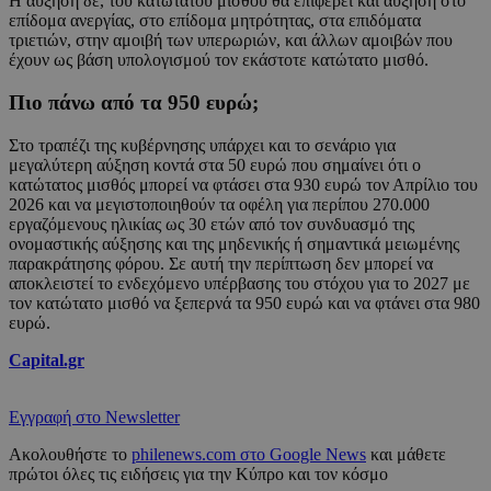
Η αύξηση δε, του κατώτατου μισθού θα επιφέρει και αύξηση στο
επίδομα ανεργίας, στο επίδομα μητρότητας, στα επιδόματα
τριετιών, στην αμοιβή των υπερωριών, και άλλων αμοιβών που
έχουν ως βάση υπολογισμού τον εκάστοτε κατώτατο μισθό.
Πιο πάνω από τα 950 ευρώ;
Στο τραπέζι της κυβέρνησης υπάρχει και το σενάριο για
μεγαλύτερη αύξηση κοντά στα 50 ευρώ που σημαίνει ότι ο
κατώτατος μισθός μπορεί να φτάσει στα 930 ευρώ τον Απρίλιο του
2026 και να μεγιστοποιηθούν τα οφέλη για περίπου 270.000
εργαζόμενους ηλικίας ως 30 ετών από τον συνδυασμό της
ονομαστικής αύξησης και της μηδενικής ή σημαντικά μειωμένης
παρακράτησης φόρου. Σε αυτή την περίπτωση δεν μπορεί να
αποκλειστεί το ενδεχόμενο υπέρβασης του στόχου για το 2027 με
τον κατώτατο μισθό να ξεπερνά τα 950 ευρώ και να φτάνει στα 980
ευρώ.
Capital.gr
Εγγραφή στο Newsletter
Ακολουθήστε το
philenews.com στο Google News
και μάθετε
πρώτοι όλες τις ειδήσεις για την Κύπρο και τον κόσμο