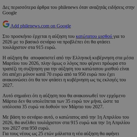
Δες περισσότερα άρθρα του philenews όταν αναζητάς ειδήσεις στην
Google
Add philenews.com on Google
Στο προσκήνιο έρχεται η αύξηση του
κατώτατου μισθού
για το
2026 με το βασικό σενάριο να προβλέπει ότι θα φτάσει
τουλάχιστον στα 915 ευρώ.
Η αύξηση θα αποφασιστεί από την Ελληνική κυβέρνηση στα μέσα
Μαρτίου του 2026, πλην όμως ο λόγος που φέρνει πρόωρα στο
τραπέζι τη συζήτηση για την αύξηση του κατώτατου μισθού είναι
ότι απέχει μόνον κατά 70 ευρώ από τα 950 ευρώ που έχει
ανακοινώσει ότι θα τον φτάσει η κυβέρνηση ως τις εκλογές του
2027.
Αυτό σημαίνει ότι η αύξηση που θα ανακοινωθεί τον ερχόμενο
Μάρτιο δεν θα υπολείπεται των 35 ευρώ τον μήνα, ώστε τα
υπόλοιπα 35 ευρώ να δοθούν τον Μάρτιο του 2027.
Με βάση το σενάριο αυτό, ο κατώτατος από την 1η Απριλίου του
2026, θα ανέλθει τουλάχιστον στα 915 ευρώ και την 1η Απριλίου
του 2027 στα 950 ευρώ.
Για τους νέους ως 25 ετών μάλιστα η νέα αύξηση θα αφήνει