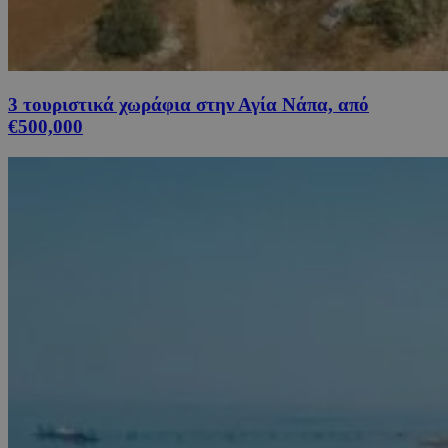
3 τουριστικά χωράφια στην Αγία Νάπα, από
€500,000