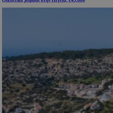
Οικιστικό χωράφι στην Πέγεια, €45,000