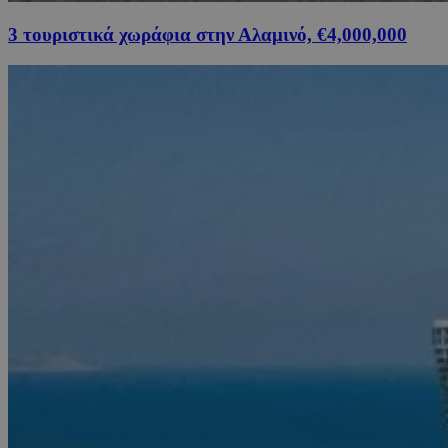
3 τουριστικά χωράφια στην Αλαμινό, €4,000,000