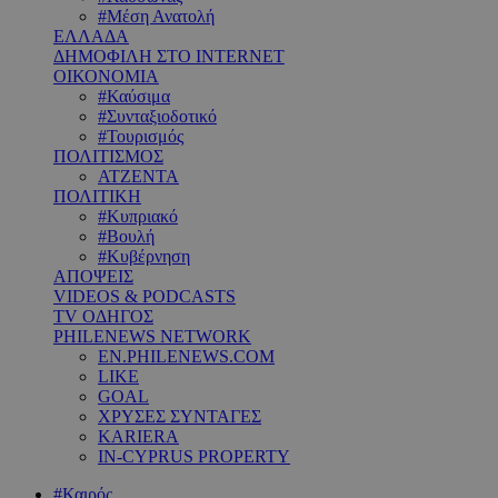
#Μέση Ανατολή
ΕΛΛΑΔΑ
ΔΗΜΟΦΙΛΗ ΣΤΟ INTERNET
ΟΙΚΟΝΟΜΙΑ
#Καύσιμα
#Συνταξιοδοτικό
#Τουρισμός
ΠΟΛΙΤΙΣΜΟΣ
ΑΤΖΕΝΤΑ
ΠΟΛΙΤΙΚΗ
#Κυπριακό
#Βουλή
#Κυβέρνηση
ΑΠΟΨΕΙΣ
VIDEOS & PODCASTS
TV ΟΔΗΓΟΣ
PHILENEWS NETWORK
EN.PHILENEWS.COM
LIKE
GOAL
ΧΡΥΣΕΣ ΣΥΝΤΑΓΕΣ
KARIERA
IN-CYPRUS PROPERTY
#Καιρός