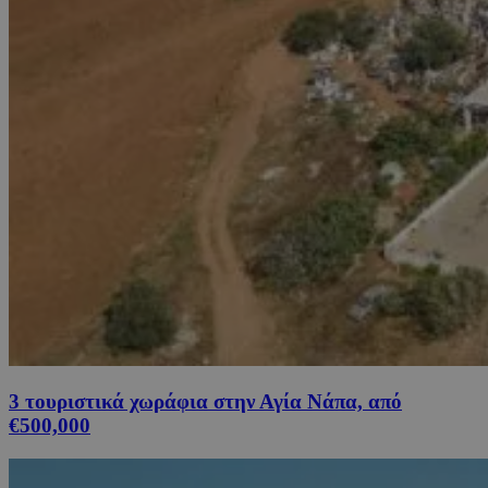
3 τουριστικά χωράφια στην Αγία Νάπα, από
€500,000