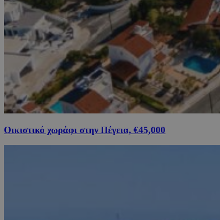
Οικιστικό χωράφι στην Πέγεια, €45,000