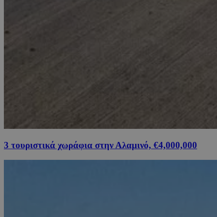
3 τουριστικά χωράφια στην Αλαμινό, €4,000,000