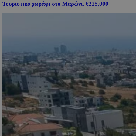
Τουριστικό χωράφι στο Μαρώνι, €225,000