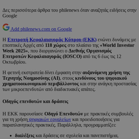
Δες περισσότερα άρθρα του philenews όταν αναζητάς ειδήσεις στην
Google
Add philenews.com on Google
Η
Επιτροπή Κεφαλαιαγοράς Κύπρου (ΕΚΚ)
ενώνει δυνάμεις με
εποπτικές Αρχές από
118 χώρες
στο πλαίσιο της
«World Investor
Week 2025»
, που διοργανώνει ο
Διεθνής Οργανισμός
Επιτροπών Κεφαλαιαγοράς (IOSCO)
από τις 6 έως τις 12
Οκτωβρίου.
Η φετινή εκστρατεία δίνει έμφαση στην
αυξανόμενη χρήση της
Τεχνητής Νοημοσύνης (ΑΙ)
, στους
κινδύνους του ψηφιακού
χρηματοοικονομικού περιβάλλοντος
και στην ανάγκη προστασίας
των μικροεπενδυτών από διαδικτυακές απάτες.
Οδηγός επενδυτών και δράσεις
Η ΕΚΚ παρουσίασε
Οδηγό Επενδυτών
με πρακτικές συμβουλές
για τη χρήση
ψηφιακών εργαλείων
και προειδοποιήσεις για
παραπλανητικές πρακτικές. Παράλληλα, προγραμματίζει:
διαλέξεις
και δράσεις σε σχολεία και πανεπιστήμια,