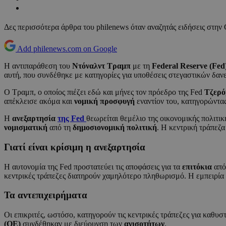
Δες περισσότερα άρθρα του philenews όταν αναζητάς ειδήσεις στην
Add philenews.com on Google
Η αντιπαράθεση του
Ντόναλντ Τραμπ
με τη
Federal Reserve (Fed
αυτή, που συνδέθηκε με κατηγορίες για υποθέσεις στεγαστικών δανεί
Ο Τραμπ, ο οποίος πιέζει εδώ και μήνες τον πρόεδρο της Fed
Τζερό
απέκλεισε ακόμα και
νομική προσφυγή
εναντίον του, κατηγορώντας
Η
ανεξαρτησία
της Fed
θεωρείται θεμέλιο της οικονομικής πολιτ
νομισματική
από τη
δημοσιονομική πολιτική
. Η κεντρική τράπεζα
Γιατί είναι κρίσιμη η ανεξαρτησία
Η αυτονομία της Fed προστατεύει τις αποφάσεις για τα
επιτόκια
από
κεντρικές τράπεζες διατηρούν χαμηλότερο πληθωρισμό. Η εμπειρία 
Τα αντεπιχειρήματα
Οι επικριτές, ωστόσο, κατηγορούν τις κεντρικές τράπεζες για καθ
(QE)
συνδέθηκαν με διεύρυνση των
ανισοτήτων
.