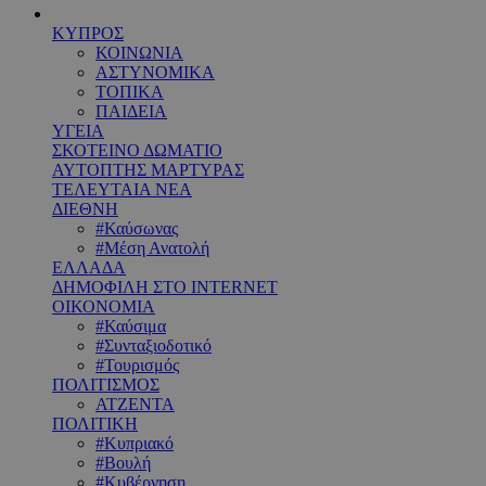
ΚΥΠΡΟΣ
ΚΟΙΝΩΝΙΑ
ΑΣΤΥΝΟΜΙΚΑ
ΤΟΠΙΚΑ
ΠΑΙΔΕΙΑ
ΥΓΕΙΑ
ΣΚΟΤΕΙΝΟ ΔΩΜΑΤΙΟ
ΑΥΤΟΠΤΗΣ ΜΑΡΤΥΡΑΣ
ΤΕΛΕΥΤΑΙΑ ΝΕΑ
ΔΙΕΘΝΗ
#Καύσωνας
#Μέση Ανατολή
ΕΛΛΑΔΑ
ΔΗΜΟΦΙΛΗ ΣΤΟ INTERNET
ΟΙΚΟΝΟΜΙΑ
#Καύσιμα
#Συνταξιοδοτικό
#Τουρισμός
ΠΟΛΙΤΙΣΜΟΣ
ΑΤΖΕΝΤΑ
ΠΟΛΙΤΙΚΗ
#Κυπριακό
#Βουλή
#Κυβέρνηση