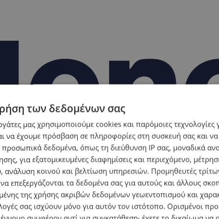
ρήση των δεδομένων σας
εργάτες μας χρησιμοποιούμε cookies και παρόμοιες τεχνολογίες 
ι να έχουμε πρόσβαση σε πληροφορίες στη συσκευή σας και να
 προσωπικά δεδομένα, όπως τη διεύθυνση IP σας, μοναδικά αν
σης, για εξατομικευμένες διαφημίσεις και περιεχόμενο, μέτρη
υ, ανάλυση κοινού και βελτίωση υπηρεσιών.
Προμηθευτές τρίτων
 να επεξεργάζονται τα δεδομένα σας για αυτούς και άλλους σκο
ένης της χρήσης ακριβών δεδομένων γεωεντοπισμού και χαρα
λογές σας ισχύουν μόνο για αυτόν τον ιστότοπο. Ορισμένοι πρ
 έννομο συμφέρον αντί για συγκατάθεση· έχετε το δικαίωμα να α