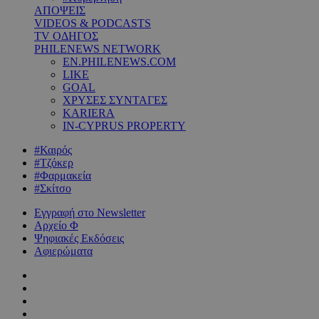
ΑΠΟΨΕΙΣ
VIDEOS & PODCASTS
TV ΟΔΗΓΟΣ
PHILENEWS NETWORK
EN.PHILENEWS.COM
LIKE
GOAL
ΧΡΥΣΕΣ ΣΥΝΤΑΓΕΣ
KARIERA
IN-CYPRUS PROPERTY
#Καιρός
#Τζόκερ
#Φαρμακεία
#Σκίτσο
Εγγραφή στο Newsletter
Αρχείο Φ
Ψηφιακές Εκδόσεις
Αφιερώματα