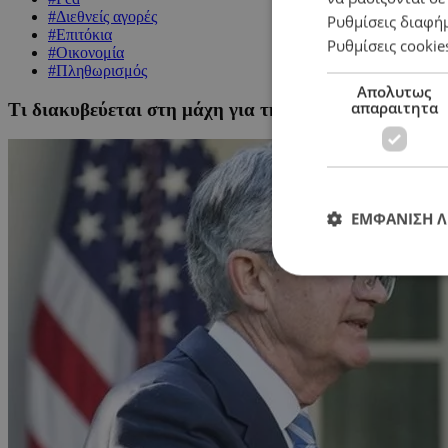
#Διεθνείς αγορές
Ρυθμίσεις διαφή
#Επιτόκια
Ρυθμίσεις cookie
#Οικονομία
#Πληθωρισμός
Απολυτως
απαραιτητα
Τι διακυβεύεται στη μάχη για την ανεξαρτησία της F
ΕΜΦΑΝΙΣΗ 