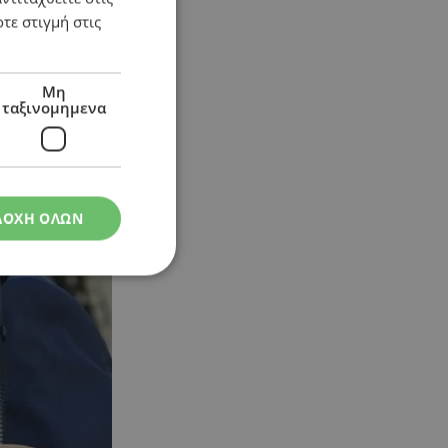
τε στιγμή στις
Μη
ταξινομημενα
ΔΟΧΗ ΟΛΩΝ