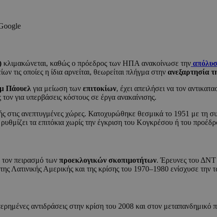
 Google
)
κλιμακώνεται, καθώς ο πρόεδρος των ΗΠΑ ανακοίνωσε την
απόλυσ
ων τις οποίες η ίδια αρνείται, θεωρείται πλήγμα στην
ανεξαρτησία τ
μ Πάουελ
για μείωση των
επιτοκίων
, έχει απειλήσει να τον αντικα
 τον για υπερβάσεις κόστους σε έργα ανακαίνισης.
ικής στις ανεπτυγμένες χώρες. Κατοχυρώθηκε θεσμικά το 1951 με τη
 ρυθμίζει τα επιτόκια χωρίς την έγκριση του Κογκρέσου ή του προέδρ
 τον πειρασμό των
προεκλογικών σκοπιμοτήτων
. Έρευνες του ΔΝΤ 
της Λατινικής Αμερικής και της κρίσης του 1970–1980 ενίσχυσε την
υστερημένες αντιδράσεις στην κρίση του 2008 και στον μεταπανδημικ