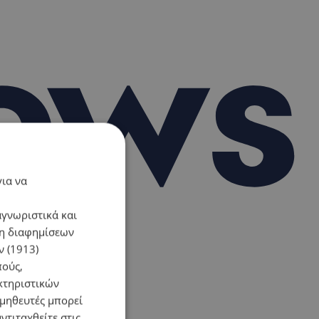
για να
αγνωριστικά και
ση διαφημίσεων
 (1913)
πούς,
κτηριστικών
ομηθευτές μπορεί
ντιταχθείτε στις