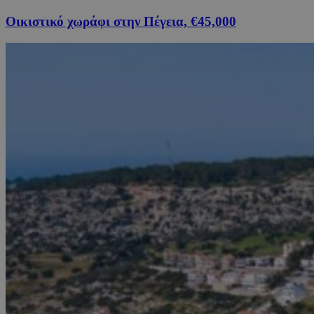
Οικιστικό χωράφι στην Πέγεια, €45,000