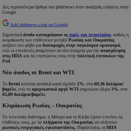
Δες περισσότερα άρθρα του philenews όταν αναζητάς ειδήσεις στην
Google
Add philenews.com on Google
Σημαντική
άνοδο καταγράφουν ο
ι τιμές του πετρελαίου
, καθώς η
κλιμάκωση των επιθέσεων μεταξύ
Ρωσίας και Ουκρανίας
αυξάνει τον φόβο για
διαταραχές στην παγκόσμια προσφορά
,
ενώ οι επενδυτές αναμένουν τα νέα στοιχεία για την
απασχόληση
στις ΗΠΑ
και τις επιπτώσεις τους στην
πολιτική επιτοκίων της
Fed
.
Νέα άνοδος σε Brent και WTI
Το
Brent
κινείται ανοδικά κατά σχεδόν
2%
, στα
69,36 δολάρια/
βαρέλι
, ενώ το
αμερικανικό αργό WTI
σημειώνει άλμα
3%
, στα
65,89 δολάρια/βαρέλι
.
Κλιμάκωση Ρωσίας – Ουκρανίας
Το τελευταίο διάστημα, η Μόσχα και το Κίεβο έχουν εντείνει τις
επιθέσεις τους, με τα
πλήγματα της Ουκρανίας
να πλήττουν
ρωσικές ενεργειακές εγκαταστάσεις
. Παράλληλα, οι
ΗΠΑ