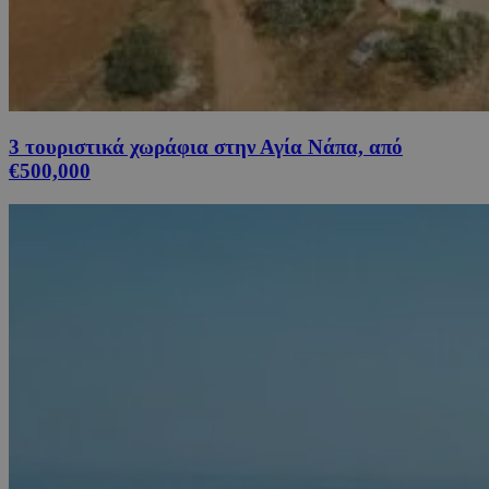
3 τουριστικά χωράφια στην Αγία Νάπα, από
€500,000