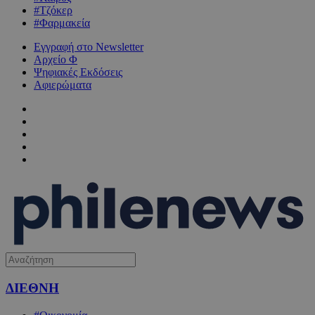
#Τζόκερ
#Φαρμακεία
Εγγραφή στο Newsletter
Αρχείο Φ
Ψηφιακές Εκδόσεις
Αφιερώματα
ΔΙΕΘΝΗ