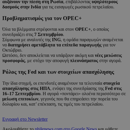
αυξάνουν την πίεση στη Ρωσία
, επιβάλλοντας
υψηλότερους
δασμούς στην Ινδία
για τις εισαγωγές ρωσικού πετρελαίου.
Προβληματισμός για τον OPEC+
Όλα τα βλέμματα στρέφονται και στον
OPEC+
, ο οποίος
συνεδριάζει στις
7 Σεπτεμβρίου
.
Σύμφωνα με αναλυτές της
ING
, η ομάδα παραγωγών αναμένεται
να
διατηρήσει αμετάβλητα τα επίπεδα παραγωγής
για τον
Οκτώβριο.
Ωστόσο, δεν αποκλείεται να υπάρξουν ακόμη και
νέες μειώσεις
προσφοράς
, με στόχο την αποφυγή
πλεονάσματος
στην αγορά.
Ρόλος της Fed και των στοιχείων απασχόλησης
Την ίδια στιγμή, οι επενδυτές αναμένουν τα τελευταία
στοιχεία
απασχόλησης στις ΗΠΑ
, ενόψει της συνεδρίασης της
Fed στις
16–17 Σεπτεμβρίου
. Η αγορά «ποντάρει» ολοένα περισσότερο σε
μείωση επιτοκίων
, γεγονός που θα επηρεάσει την πορεία του
δολαρίου και, κατ’ επέκταση, τις τιμές του πετρελαίου.
Εγγραφή στο Newsletter
Ακολουθήστε το
philenews.com στο Google News
και μάθετε