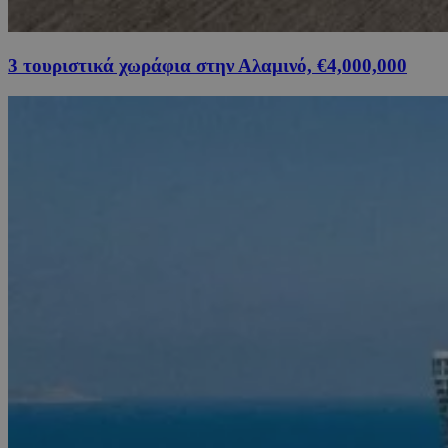
3 τουριστικά χωράφια στην Αλαμινό, €4,000,000