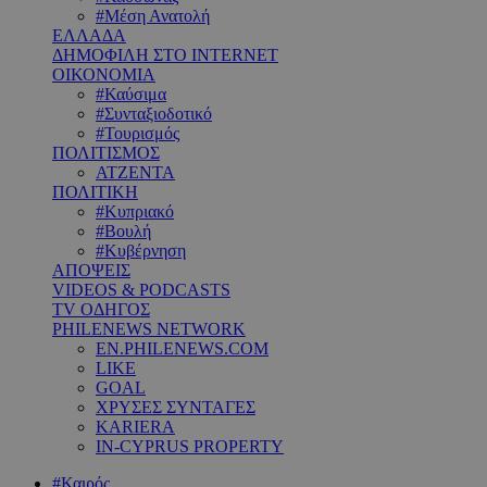
#Μέση Ανατολή
ΕΛΛΑΔΑ
ΔΗΜΟΦΙΛΗ ΣΤΟ INTERNET
ΟΙΚΟΝΟΜΙΑ
#Καύσιμα
#Συνταξιοδοτικό
#Τουρισμός
ΠΟΛΙΤΙΣΜΟΣ
ΑΤΖΕΝΤΑ
ΠΟΛΙΤΙΚΗ
#Κυπριακό
#Βουλή
#Κυβέρνηση
ΑΠΟΨΕΙΣ
VIDEOS & PODCASTS
TV ΟΔΗΓΟΣ
PHILENEWS NETWORK
EN.PHILENEWS.COM
LIKE
GOAL
ΧΡΥΣΕΣ ΣΥΝΤΑΓΕΣ
KARIERA
IN-CYPRUS PROPERTY
#Καιρός