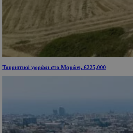
Τουριστικό χωράφι στο Μαρώνι, €225,000