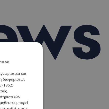
για να
αγνωριστικά και
ση διαφημίσεων
 (1852)
πούς,
κτηριστικών
ομηθευτές μπορεί
ντιταχθείτε στις