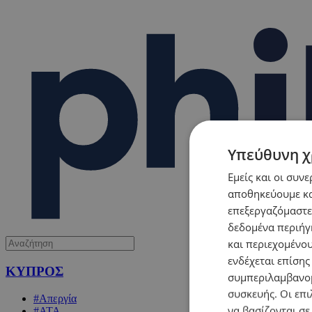
Υπεύθυνη χ
Εμείς και οι συν
αποθηκεύουμε κα
επεξεργαζόμαστε
δεδομένα περιήγη
και περιεχομένο
ενδέχεται επίσης
ΚΥΠΡΟΣ
συμπεριλαμβανομ
συσκευής. Οι επι
#Απεργία
να βασίζονται σε
#ΑΤΑ