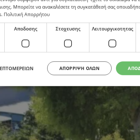
μισης
. Μπορείτε να ανακαλέσετε τη συγκατάθεσή σας οποιαδήπο
s
.
Πολιτική Απορρήτου
εάζονται – Τι ισχύει σε σχολεία, νοσοκομεία, αεροδρό
Αποδοσης
Στοχευσης
Λειτουργικοτητας
ΛΕΠΤΟΜΕΡΕΙΩΝ
ΑΠΌΡΡΙΨΗ ΌΛΩΝ
ΑΠΟ