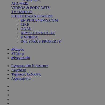
ΑΠΟΨΕΙΣ
VIDEOS & PODCASTS
TV ΟΔΗΓΟΣ
PHILENEWS NETWORK
EN.PHILENEWS.COM
LIKE
GOAL
ΧΡΥΣΕΣ ΣΥΝΤΑΓΕΣ
KARIERA
IN-CYPRUS PROPERTY
#Καιρός
#Τζόκερ
#Φαρμακεία
Εγγραφή στο Newsletter
Αρχείο Φ
Ψηφιακές Εκδόσεις
Αφιερώματα