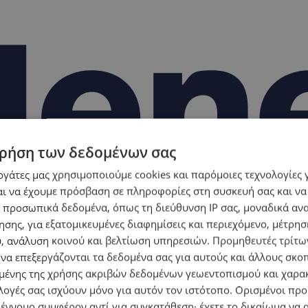
ρήση των δεδομένων σας
εργάτες μας χρησιμοποιούμε cookies και παρόμοιες τεχνολογίες 
ι να έχουμε πρόσβαση σε πληροφορίες στη συσκευή σας και να
 προσωπικά δεδομένα, όπως τη διεύθυνση IP σας, μοναδικά αν
σης, για εξατομικευμένες διαφημίσεις και περιεχόμενο, μέτρη
υ, ανάλυση κοινού και βελτίωση υπηρεσιών.
Προμηθευτές τρίτων
 να επεξεργάζονται τα δεδομένα σας για αυτούς και άλλους σκο
ένης της χρήσης ακριβών δεδομένων γεωεντοπισμού και χαρα
λογές σας ισχύουν μόνο για αυτόν τον ιστότοπο. Ορισμένοι πρ
 έννομο συμφέρον αντί για συγκατάθεση· έχετε το δικαίωμα να α