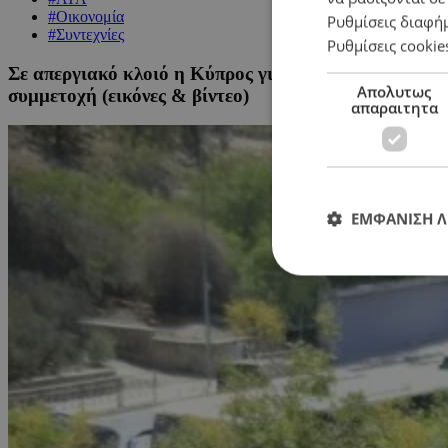
#Οικονομία
Ρυθμίσεις διαφή
#Συντεχνίες
Ρυθμίσεις cookie
Σε απεργιακό κλοιό η Κύπρος για την ΑΤΑ: Ποιοι επηρ
Απολυτως
συμμετοχή (εικόνες & βίντεο)
απαραιτητα
ΕΜΦΑΝΙΣΗ 