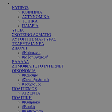
ΚΥΠΡΟΣ
ΚΟΙΝΩΝΙΑ
ΑΣΤΥΝΟΜΙΚΑ
ΤΟΠΙΚΑ
ΠΑΙΔΕΙΑ
ΥΓΕΙΑ
ΣΚΟΤΕΙΝΟ ΔΩΜΑΤΙΟ
ΑΥΤΟΠΤΗΣ ΜΑΡΤΥΡΑΣ
ΤΕΛΕΥΤΑΙΑ ΝΕΑ
ΔΙΕΘΝΗ
#Καύσωνας
#Μέση Ανατολή
ΕΛΛΑΔΑ
ΔΗΜΟΦΙΛΗ ΣΤΟ INTERNET
ΟΙΚΟΝΟΜΙΑ
#Καύσιμα
#Συνταξιοδοτικό
#Τουρισμός
ΠΟΛΙΤΙΣΜΟΣ
ΑΤΖΕΝΤΑ
ΠΟΛΙΤΙΚΗ
#Κυπριακό
#Βουλή
#Κυβέρνηση