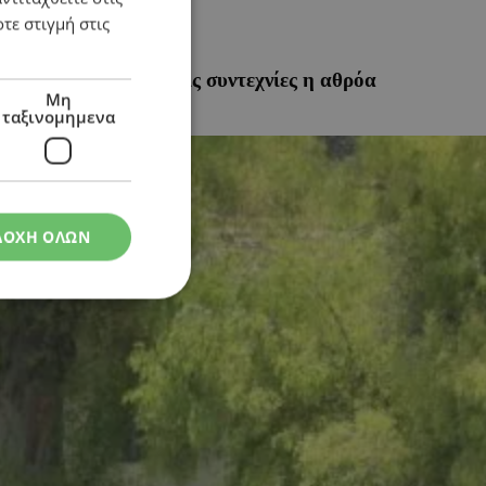
τε στιγμή στις
μια – Στοίχημα για τις συντεχνίες η αθρόα
Μη
ταξινομημενα
ΔΟΧΗ ΟΛΩΝ