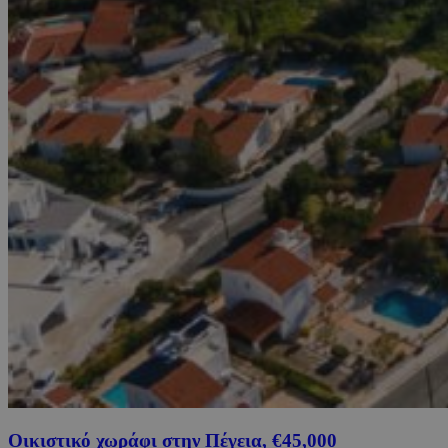
Οικιστικό χωράφι στην Πέγεια, €45,000