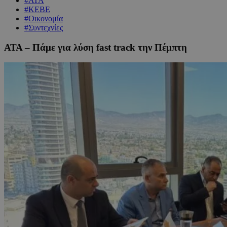
#ΑΤΑ
#ΚΕΒΕ
#Οικονομία
#Συντεχνίες
ΑΤΑ – Πάμε για λύση fast track την Πέμπτη