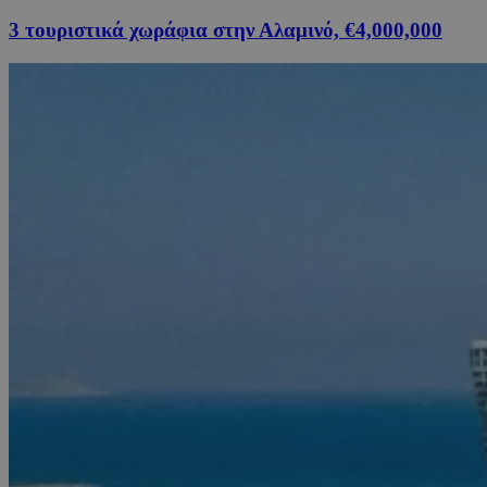
3 τουριστικά χωράφια στην Αλαμινό, €4,000,000