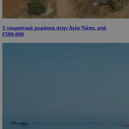
3 τουριστικά χωράφια στην Αγία Νάπα, από
€500,000