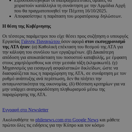
Εξουσιοδοτήθηκαν οι διαπραγματευτικές ομάδες να
χειριστούν κατάλληλα τη συνάντηση με την Αρμόδια Αρχή
που θα πραγματοποιηθεί την Πέμπτη 16/10/2025.
Αποφασίστηκε η παράταση του μορατόριουμ δηλώσεων.
Η θέση της Κυβέρνησης
Οι τέσσερις παράμετροι που είχε θέσει προς συζήτηση ο υπουργός
Εργασίας
Γιάννης Παναγιώτου
όσον αφορά
στον εκσυγχρονισμό
της ΑΤΑ ήταν
: (α) Καθολική επέκταση του θεσμού της ΑΤΑ για
την κάλυψη του συνόλου των εργαζομένων. (β) Δικαιότερη
απόδοση για αποκατάσταση του ποσοστού καταβολής, με έμφαση
στους χαμηλόμισθους και στην μεσαία τάξη (κλιμακωτό). (γ)
Μηχανισμός για εισαγωγή ασφαλιστικών δικλείδων, ώστε να
διασφαλίζεται πως η παραχώρηση της ΑΤΑ, σε συνάρτηση με τον
ρυθμό ανάπτυξης ανά περίπτωση, δεν θα πλήττει την
ανταγωνιστικότητα της οικονομίας. (δ) Θέσπιση κριτηρίων για να
μην υπάρχει ανατροφοδότηση πληθωρισμού μέσω της
παραχώρησης της ΑΤΑ.
Εγγραφή στο Newsletter
Ακολουθήστε το
philenews.com στο Google News
και μάθετε
πρώτοι όλες τις ειδήσεις για την Κύπρο και τον κόσμο