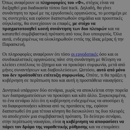
Όπως αναφέρουν οι
πληροφορίες του «Φ»,
στόχος είναι να
διεξαχθεί μια διαδικασία τύπου fast track. Δηλαδή, θα γίνει
συνάντηση το πρωί με τις εργοδοτικές οργανώσεις, το μεσημέρι με
τις συντεχνίες και εφόσον διαπιστωθούν σημάδια και προοπτικές
σύγκλισης, θα συνεχίσουν οι επαφές,
με στόχο να
πραγματοποιηθεί κοινή συνάντηση των δυο πλευρών
και να
κατατεθεί συμβιβαστική πρόταση από τους δυο υπουργούς. Όλα
αυτά, ενδεχομένως να ολοκληρωθούν εντός της ίδιας μέρας ή την
Παρασκευή.
Οι πληροφορίες αναφέρουν ότι τόσο
οι εργοδοτικές
όσο και οι
συνδικαλιστικές οργανώσεις πάνε στη συνάντηση με θέληση να
κλείσει επιτέλους το ζήτημα και να προκύψει συμφωνία, μετά από
μήνες συναντήσεων και διαβουλεύσεων. Ωστόσο,
αυτό από μόνο
του δεν προϋποθέτει επίτευξη συμφωνίας.
Οπότε, τι θα πράξει η
κυβέρνηση σε περίπτωση που και αυτή η προσπάθεια ναυαγήσει;
Δυνητικά υπάρχουν δύο σενάρια, χωρίς να αποκλείεται στην πορεία
των διαπραγματεύσεων να προκύψει και κάτι άλλο. Συγκεκριμένα,
το ένα σενάριο λέει ότι η κυβέρνηση ενδεχομένως να αποσύρει ή
να διαφοροποιήσει κάποια από τις προτάσεις της, εφόσον
διαπιστωθεί ότι μια τέτοια κίνηση θα διευκολύνει τις δυο πλευρές
να αποδεχτούν μια συμβιβαστική πρόταση. Το δεύτερο σενάριο,
στην περίπτωση ναυαγίου, είναι
η κυβέρνηση να αποφασίσει να
πάρει τον δρόμο της νομοθετικής ρύθμισης
και να ετοιμάσει