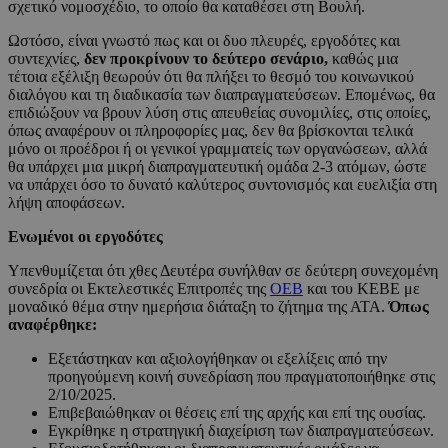
σχετικό νομοσχέδιο, το οποίο θα καταθέσει στη Βουλή.
Ωστόσο, είναι γνωστό πως και οι δυο πλευρές, εργοδότες και
συντεχνίες,
δεν προκρίνουν το δεύτερο σενάριο,
καθώς μια
τέτοια εξέλιξη θεωρούν ότι θα πλήξει το θεσμό του κοινωνικού
διαλόγου και τη διαδικασία των διαπραγματεύσεων. Επομένως, θα
επιδιώξουν να βρουν λύση στις απευθείας συνομιλίες, στις οποίες,
όπως αναφέρουν οι πληροφορίες μας, δεν θα βρίσκονται τελικά
μόνο οι προέδροι ή οι γενικοί γραμματείς των οργανώσεων, αλλά
θα υπάρχει μια μικρή διαπραγματευτική ομάδα 2-3 ατόμων, ώστε
να υπάρχει όσο το δυνατό καλύτερος συντονισμός και ευελιξία στη
λήψη αποφάσεων.
Ενωμένοι οι εργοδότες
Υπενθυμίζεται ότι χθες Δευτέρα συνήλθαν σε δεύτερη συνεχομένη
συνεδρία οι Εκτελεστικές Επιτροπές της
ΟΕΒ
και του ΚΕΒΕ με
μοναδικό θέμα στην ημερήσια διάταξη το ζήτημα της ΑΤΑ.
Όπως
αναφέρθηκε:
Εξετάστηκαν και αξιολογήθηκαν οι εξελίξεις από την
προηγούμενη κοινή συνεδρίαση που πραγματοποιήθηκε στις
2/10/2025.
Επιβεβαιώθηκαν οι θέσεις επί της αρχής και επί της ουσίας.
Εγκρίθηκε η στρατηγική διαχείριση των διαπραγματεύσεων.