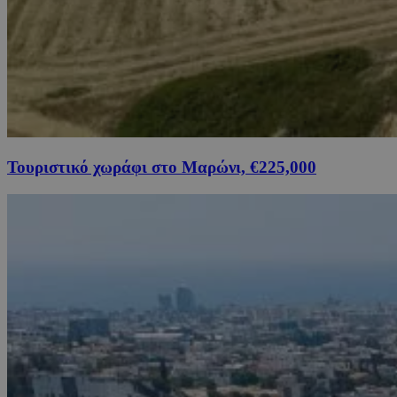
Τουριστικό χωράφι στο Μαρώνι, €225,000