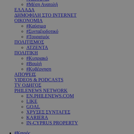
#Μέση Ανατολή
ΕΛΛΑΔΑ
ΔΗΜΟΦΙΛΗ ΣΤΟ INTERNET
ΟΙΚΟΝΟΜΙΑ
#Καύσιμα
#Συνταξιοδοτικό
#Τουρισμός
ΠΟΛΙΤΙΣΜΟΣ
ΑΤΖΕΝΤΑ
ΠΟΛΙΤΙΚΗ
#Κυπριακό
#Βουλή
#Κυβέρνηση
ΑΠΟΨΕΙΣ
VIDEOS & PODCASTS
TV ΟΔΗΓΟΣ
PHILENEWS NETWORK
EN.PHILENEWS.COM
LIKE
GOAL
ΧΡΥΣΕΣ ΣΥΝΤΑΓΕΣ
KARIERA
IN-CYPRUS PROPERTY
#Καιρός