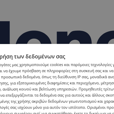
ρήση των δεδομένων σας
εργάτες μας χρησιμοποιούμε cookies και παρόμοιες τεχνολογίες 
ι να έχουμε πρόσβαση σε πληροφορίες στη συσκευή σας και να
 προσωπικά δεδομένα, όπως τη διεύθυνση IP σας, μοναδικά αν
σης, για εξατομικευμένες διαφημίσεις και περιεχόμενο, μέτρη
υ, ανάλυση κοινού και βελτίωση υπηρεσιών.
Προμηθευτές τρίτων
 να επεξεργάζονται τα δεδομένα σας για αυτούς και άλλους σκο
ένης της χρήσης ακριβών δεδομένων γεωεντοπισμού και χαρα
λογές σας ισχύουν μόνο για αυτόν τον ιστότοπο. Ορισμένοι πρ
 έννομο συμφέρον αντί για συγκατάθεση· έχετε το δικαίωμα να α