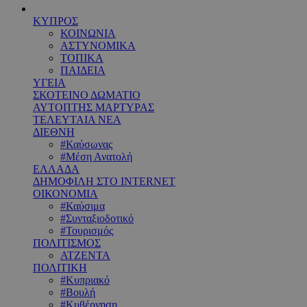
ΚΥΠΡΟΣ
ΚΟΙΝΩΝΙΑ
ΑΣΤΥΝΟΜΙΚΑ
ΤΟΠΙΚΑ
ΠΑΙΔΕΙΑ
ΥΓΕΙΑ
ΣΚΟΤΕΙΝΟ ΔΩΜΑΤΙΟ
ΑΥΤΟΠΤΗΣ ΜΑΡΤΥΡΑΣ
ΤΕΛΕΥΤΑΙΑ ΝΕΑ
ΔΙΕΘΝΗ
#Καύσωνας
#Μέση Ανατολή
ΕΛΛΑΔΑ
ΔΗΜΟΦΙΛΗ ΣΤΟ INTERNET
ΟΙΚΟΝΟΜΙΑ
#Καύσιμα
#Συνταξιοδοτικό
#Τουρισμός
ΠΟΛΙΤΙΣΜΟΣ
ΑΤΖΕΝΤΑ
ΠΟΛΙΤΙΚΗ
#Κυπριακό
#Βουλή
#Κυβέρνηση