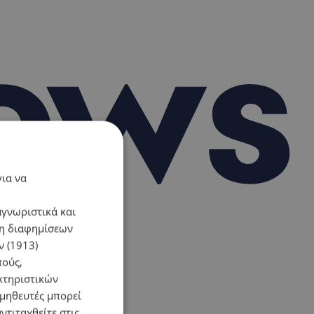
για να
αγνωριστικά και
ση διαφημίσεων
 (1913)
πούς,
κτηριστικών
ομηθευτές μπορεί
ντιταχθείτε στις