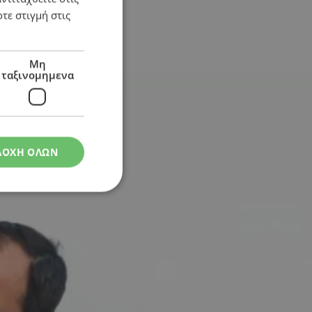
τε στιγμή στις
Μη
ταξινομημενα
ΔΟΧΗ ΟΛΩΝ