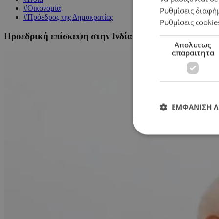
#Οικονομία
Ρυθμίσεις διαφή
#Πρόεδρος της Δημοκρατίας
Ρυθμίσεις cookie
Προεδρική επίσκεψη στην Ινδία με οικονομική ατζέν
Απολυτως
απαραιτητα
ΕΜΦΑΝΙΣΗ 