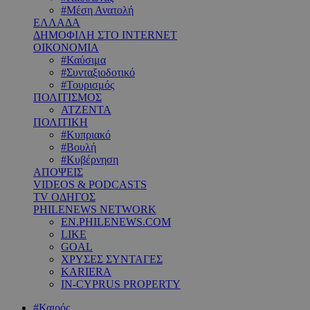
#Μέση Ανατολή
ΕΛΛΑΔΑ
ΔΗΜΟΦΙΛΗ ΣΤΟ INTERNET
ΟΙΚΟΝΟΜΙΑ
#Καύσιμα
#Συνταξιοδοτικό
#Τουρισμός
ΠΟΛΙΤΙΣΜΟΣ
ΑΤΖΕΝΤΑ
ΠΟΛΙΤΙΚΗ
#Κυπριακό
#Βουλή
#Κυβέρνηση
ΑΠΟΨΕΙΣ
VIDEOS & PODCASTS
TV ΟΔΗΓΟΣ
PHILENEWS NETWORK
EN.PHILENEWS.COM
LIKE
GOAL
ΧΡΥΣΕΣ ΣΥΝΤΑΓΕΣ
KARIERA
IN-CYPRUS PROPERTY
#Καιρός