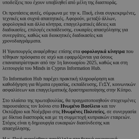
υποδείξεις που έχουν υποβληθεί από μέλη της διασποράς.
Οι προτάσεις αυτές, σύμφωνα με την κ. Πική, είναι συγκεκριμένες,
τεχνικές και συχνά απαιτητικές. Αφορούν, μεταξύ άλλων,
φορολογικά και άλλα κίνητρα, επαγγελματικές άδειες και
διαδικασίες, επιλογές εκπαίδευσης, ευκαιρίες απασχόλησης για
συνεργάτες, καθώς και διοικητικές διαδικασίες και
χρονοδιαγράμματα.
Η Υφυπουργός αναφέρθηκε επίσης στα
φορολογικά κίνητρα
που
τέθηκαν πρόσφατα σε ισχύ και εφαρμόζονται για όσους
επαναπατρίστηκαν από την 1η Ιανουαρίου 2025, καθώς και στη
λειτουργία του Minds in Cyprus Information Hub.
Το Information Hub παρέχει πρακτική πληροφόρηση και
καθοδήγηση για θέματα εργασίας, εκπαίδευσης, ΓεΣΥ, κοινωνικών
ασφαλίσεων και επαγγελματικής δραστηριοποίησης στην Κύπρο.
Στο πλαίσιο της πρωτοβουλίας, θα πραγματοποιηθούν στοχευμένες
παρουσιάσεις τον Ιούνιο στο
Ηνωμένο Βασίλειο
και τον
Οκτώβριο και Νοέμβριο στις
Ηνωμένες Πολιτείες
, σε συνεργασία
με δίκτυα διασποράς και με τη συμμετοχή κυπριακών εταιρειών.
Στόχος είναι η δημιουργία ευκαιριών διασύνδεσης και
απασχόλησης.
Η κ. Πική αναφέρθηκε παράλληλα στα θετικά οικονομικά