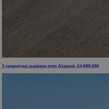
3 τουριστικά χωράφια στην Αλαμινό, €4,000,000