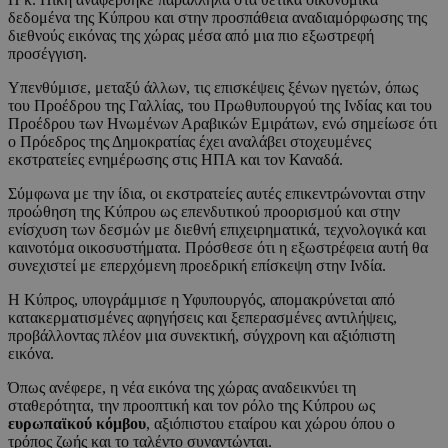
δεδομένα της Κύπρου και στην προσπάθεια αναδιαμόρφωσης της
διεθνούς εικόνας της χώρας μέσα από μια πιο εξωστρεφή
προσέγγιση.
Υπενθύμισε, μεταξύ άλλων, τις επισκέψεις ξένων ηγετών, όπως
του Προέδρου της Γαλλίας, του Πρωθυπουργού της Ινδίας και του
Προέδρου των Ηνωμένων Αραβικών Εμιράτων, ενώ σημείωσε ότι
ο Πρόεδρος της Δημοκρατίας έχει αναλάβει στοχευμένες
εκστρατείες ενημέρωσης στις ΗΠΑ και τον Καναδά.
Σύμφωνα με την ίδια, οι εκστρατείες αυτές επικεντρώνονται στην
προώθηση της Κύπρου ως επενδυτικού προορισμού και στην
ενίσχυση των δεσμών με διεθνή επιχειρηματικά, τεχνολογικά και
καινοτόμα οικοσυστήματα. Πρόσθεσε ότι η εξωστρέφεια αυτή θα
συνεχιστεί με επερχόμενη προεδρική επίσκεψη στην Ινδία.
Η Κύπρος, υπογράμμισε η Υφυπουργός, απομακρύνεται από
κατακερματισμένες αφηγήσεις και ξεπερασμένες αντιλήψεις,
προβάλλοντας πλέον μια συνεκτική, σύγχρονη και αξιόπιστη
εικόνα.
Όπως ανέφερε, η νέα εικόνα της χώρας αναδεικνύει τη
σταθερότητα, την προοπτική και τον ρόλο της Κύπρου ως
ευρωπαϊκού κόμβου
, αξιόπιστου εταίρου και χώρου όπου ο
τρόπος ζωής και το ταλέντο συναντώνται.