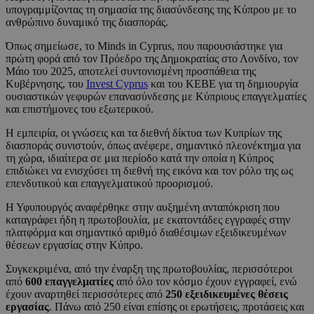
υπογραμμίζοντας τη σημασία της διασύνδεσης της Κύπρου με το
ανθρώπινο δυναμικό της διασποράς.
Όπως σημείωσε, το Minds in Cyprus, που παρουσιάστηκε για
πρώτη φορά από τον Πρόεδρο της Δημοκρατίας στο Λονδίνο, τον
Μάιο του 2025, αποτελεί συντονισμένη προσπάθεια της
Κυβέρνησης, του
Invest Cyprus
και του ΚΕΒΕ για τη δημιουργία
ουσιαστικών γεφυρών επανασύνδεσης με Κύπριους επαγγελματίες
και επιστήμονες του εξωτερικού.
Η εμπειρία, οι γνώσεις και τα διεθνή δίκτυα των Κυπρίων της
διασποράς συνιστούν, όπως ανέφερε, σημαντικό πλεονέκτημα για
τη χώρα, ιδιαίτερα σε μια περίοδο κατά την οποία η Κύπρος
επιδιώκει να ενισχύσει τη διεθνή της εικόνα και τον ρόλο της ως
επενδυτικού και επαγγελματικού προορισμού.
Η Υφυπουργός αναφέρθηκε στην αυξημένη ανταπόκριση που
καταγράφει ήδη η πρωτοβουλία, με εκατοντάδες εγγραφές στην
πλατφόρμα και σημαντικό αριθμό διαθέσιμων εξειδικευμένων
θέσεων εργασίας στην Κύπρο.
Συγκεκριμένα, από την έναρξη της πρωτοβουλίας, περισσότεροι
από
600 επαγγελματίες
από όλο τον κόσμο έχουν εγγραφεί, ενώ
έχουν αναρτηθεί περισσότερες από
250 εξειδικευμένες θέσεις
εργασίας
. Πάνω από 250 είναι επίσης οι ερωτήσεις, προτάσεις και