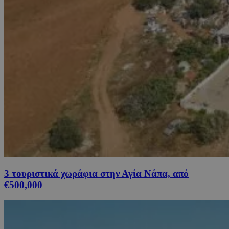
3 τουριστικά χωράφια στην Αγία Νάπα, από
€500,000