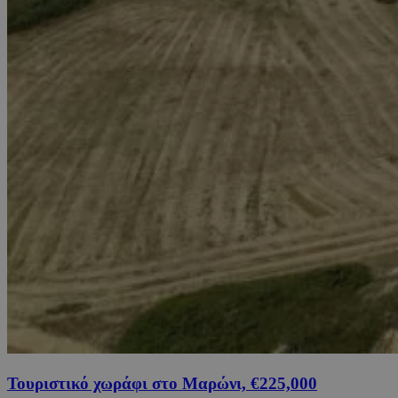
Τουριστικό χωράφι στο Μαρώνι, €225,000