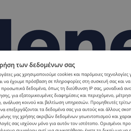
ρήση των δεδομένων σας
εργάτες μας χρησιμοποιούμε cookies και παρόμοιες τεχνολογίες 
ι να έχουμε πρόσβαση σε πληροφορίες στη συσκευή σας και να
 προσωπικά δεδομένα, όπως τη διεύθυνση IP σας, μοναδικά αν
σης, για εξατομικευμένες διαφημίσεις και περιεχόμενο, μέτρη
υ, ανάλυση κοινού και βελτίωση υπηρεσιών.
Προμηθευτές τρίτων
 να επεξεργάζονται τα δεδομένα σας για αυτούς και άλλους σκο
ένης της χρήσης ακριβών δεδομένων γεωεντοπισμού και χαρα
λογές σας ισχύουν μόνο για αυτόν τον ιστότοπο. Ορισμένοι πρ
 έννομο συμφέρον αντί για συγκατάθεση· έχετε το δικαίωμα να α