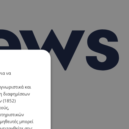
για να
αγνωριστικά και
ση διαφημίσεων
 (1852)
πούς,
κτηριστικών
ομηθευτές μπορεί
ντιταχθείτε στις