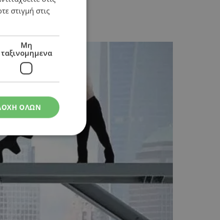
τε στιγμή στις
Μη
ταξινομημενα
ΔΟΧΗ ΟΛΩΝ