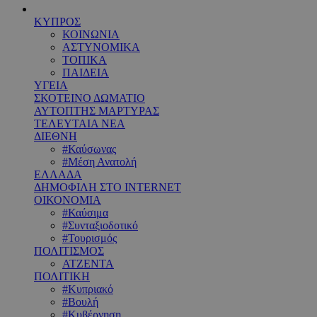
ΚΥΠΡΟΣ
ΚΟΙΝΩΝΙΑ
ΑΣΤΥΝΟΜΙΚΑ
ΤΟΠΙΚΑ
ΠΑΙΔΕΙΑ
ΥΓΕΙΑ
ΣΚΟΤΕΙΝΟ ΔΩΜΑΤΙΟ
ΑΥΤΟΠΤΗΣ ΜΑΡΤΥΡΑΣ
ΤΕΛΕΥΤΑΙΑ ΝΕΑ
ΔΙΕΘΝΗ
#Καύσωνας
#Μέση Ανατολή
ΕΛΛΑΔΑ
ΔΗΜΟΦΙΛΗ ΣΤΟ INTERNET
ΟΙΚΟΝΟΜΙΑ
#Καύσιμα
#Συνταξιοδοτικό
#Τουρισμός
ΠΟΛΙΤΙΣΜΟΣ
ΑΤΖΕΝΤΑ
ΠΟΛΙΤΙΚΗ
#Κυπριακό
#Βουλή
#Κυβέρνηση