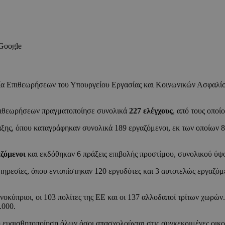
 Google
ία Επιθεωρήσεων του Υπουργείου Εργασίας και Κοινωνικών Ασφαλίσ
πιθεωρήσεων πραγματοποίησε συνολικά
227 ελέγχους
, από τους οποί
αξης, όπου καταγράφηκαν συνολικά 189 εργαζόμενοι, εκ των οποίων 89
ζόμενοι
και εκδόθηκαν 6 πράξεις επιβολής προστίμου, συνολικού ύψ
υπηρεσίες, όπου εντοπίστηκαν 120 εργοδότες και 3 αυτοτελώς εργαζό
νοκύπριοι, οι 103 πολίτες της ΕΕ και οι 137 αλλοδαποί τρίτων χωρών
.000.
 ευαισθητοποίηση όλων όσοι απασχολούνται στις συγκεκριμένες οικον