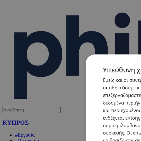
Υπεύθυνη χ
Εμείς και οι συν
αποθηκεύουμε κα
επεξεργαζόμαστε
δεδομένα περιήγη
και περιεχομένο
ενδέχεται επίσης
ΚΥΠΡΟΣ
συμπεριλαμβανομ
συσκευής. Οι επι
#Εργασία
να βασίζονται σε
#Οικονομία