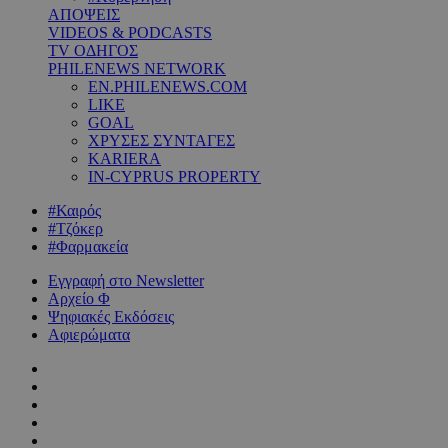
ΑΠΟΨΕΙΣ
VIDEOS & PODCASTS
TV ΟΔΗΓΟΣ
PHILENEWS NETWORK
EN.PHILENEWS.COM
LIKE
GOAL
ΧΡΥΣΕΣ ΣΥΝΤΑΓΕΣ
KARIERA
IN-CYPRUS PROPERTY
#Καιρός
#Τζόκερ
#Φαρμακεία
Εγγραφή στο Newsletter
Αρχείο Φ
Ψηφιακές Εκδόσεις
Αφιερώματα