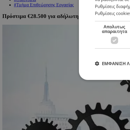
#Τμήμα Επιθεώρησης Εργασίας
Ρυθμίσεις διαφή
Ρυθμίσεις cookie
Πρόστιμα €28.500 για αδήλωτη εργασία τον Μάρτιο
Απολυτως
απαραιτητα
ΕΜΦΑΝΙΣΗ 