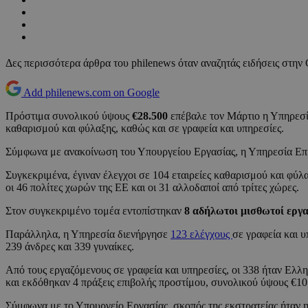
Δες περισσότερα άρθρα του philenews όταν αναζητάς ειδήσεις στην
Add philenews.com on Google
Πρόστιμα συνολικού ύψους
€28.500
επέβαλε τον Μάρτιο η Υπηρεσ
καθαρισμού και φύλαξης, καθώς και σε γραφεία και υπηρεσίες.
Σύμφωνα με ανακοίνωση του Υπουργείου Εργασίας, η Υπηρεσία Ε
Συγκεκριμένα, έγιναν έλεγχοι σε 104 εταιρείες καθαρισμού και φύλ
οι 46 πολίτες χωρών της ΕΕ και οι 31 αλλοδαποί από τρίτες χώρες.
Στον συγκεκριμένο τομέα εντοπίστηκαν
8 αδήλωτοι μισθωτοί εργα
Παράλληλα, η Υπηρεσία διενήργησε
123 ελέγχους
σε γραφεία και 
239 άνδρες και 339 γυναίκες.
Από τους εργαζόμενους σε γραφεία και υπηρεσίες, οι 338 ήταν Ελλη
και εκδόθηκαν 4 πράξεις επιβολής προστίμου, συνολικού ύψους €10
Σύμφωνα με το Υπουργείο Εργασίας, σκοπός της εκστρατείας ήταν η