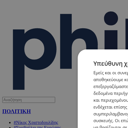
Υπεύθυνη χ
Εμείς και οι συν
αποθηκεύουμε κα
επεξεργαζόμαστε
δεδομένα περιήγη
και περιεχομένο
ενδέχεται επίσης
ΠΟΛΙΤΙΚΗ
συμπεριλαμβανομ
συσκευής. Οι επι
#Νίκος Χριστοδουλίδης
να βασίζονται σε
#Συμβούλιο της Ευρώπης