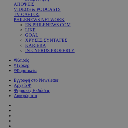
ΑΠΟΨΕΙΣ
VIDEOS & PODCASTS
TV ΟΔΗΓΟΣ
PHILENEWS NETWORK
EN.PHILENEWS.COM
LIKE
GOAL
ΧΡΥΣΕΣ ΣΥΝΤΑΓΕΣ
KARIERA
IN-CYPRUS PROPERTY
#Καιρός
#Τζόκερ
#Φαρμακεία
Εγγραφή στο Newsletter
Αρχείο Φ
Ψηφιακές Εκδόσεις
Αφιερώματα