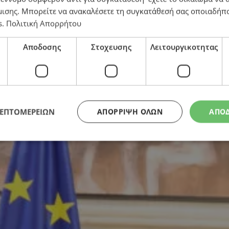
μισης
. Μπορείτε να ανακαλέσετε τη συγκατάθεσή σας οποιαδήπο
οι 5 Ε/κ όμηροι και το Κυπριακό – Επίσκεψη στο Δημ
s
.
Πολιτική Απορρήτου
Αποδοσης
Στοχευσης
Λειτουργικοτητας
ΛΕΠΤΟΜΕΡΕΙΩΝ
ΑΠΌΡΡΙΨΗ ΌΛΩΝ
ΑΠΟ