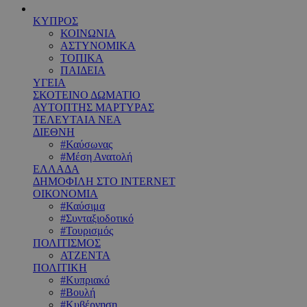
ΚΥΠΡΟΣ
ΚΟΙΝΩΝΙΑ
ΑΣΤΥΝΟΜΙΚΑ
ΤΟΠΙΚΑ
ΠΑΙΔΕΙΑ
ΥΓΕΙΑ
ΣΚΟΤΕΙΝΟ ΔΩΜΑΤΙΟ
ΑΥΤΟΠΤΗΣ ΜΑΡΤΥΡΑΣ
ΤΕΛΕΥΤΑΙΑ ΝΕΑ
ΔΙΕΘΝΗ
#Καύσωνας
#Μέση Ανατολή
ΕΛΛΑΔΑ
ΔΗΜΟΦΙΛΗ ΣΤΟ INTERNET
ΟΙΚΟΝΟΜΙΑ
#Καύσιμα
#Συνταξιοδοτικό
#Τουρισμός
ΠΟΛΙΤΙΣΜΟΣ
ΑΤΖΕΝΤΑ
ΠΟΛΙΤΙΚΗ
#Κυπριακό
#Βουλή
#Κυβέρνηση