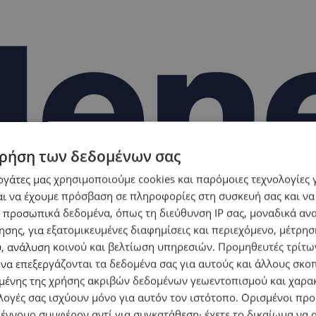
ρήση των δεδομένων σας
εργάτες μας χρησιμοποιούμε cookies και παρόμοιες τεχνολογίες 
ι να έχουμε πρόσβαση σε πληροφορίες στη συσκευή σας και να
 προσωπικά δεδομένα, όπως τη διεύθυνση IP σας, μοναδικά αν
σης, για εξατομικευμένες διαφημίσεις και περιεχόμενο, μέτρη
υ, ανάλυση κοινού και βελτίωση υπηρεσιών.
Προμηθευτές τρίτων
 να επεξεργάζονται τα δεδομένα σας για αυτούς και άλλους σκο
ένης της χρήσης ακριβών δεδομένων γεωεντοπισμού και χαρα
λογές σας ισχύουν μόνο για αυτόν τον ιστότοπο. Ορισμένοι πρ
 έννομο συμφέρον αντί για συγκατάθεση· έχετε το δικαίωμα να α