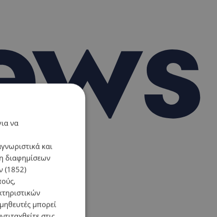
για να
αγνωριστικά και
ση διαφημίσεων
 (1852)
πούς,
κτηριστικών
ομηθευτές μπορεί
ντιταχθείτε στις