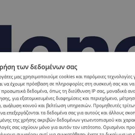
ρήση των δεδομένων σας
εργάτες μας χρησιμοποιούμε cookies και παρόμοιες τεχνολογίες 
ι να έχουμε πρόσβαση σε πληροφορίες στη συσκευή σας και να
 προσωπικά δεδομένα, όπως τη διεύθυνση IP σας, μοναδικά αν
σης, για εξατομικευμένες διαφημίσεις και περιεχόμενο, μέτρη
υ, ανάλυση κοινού και βελτίωση υπηρεσιών.
Προμηθευτές τρίτων
 να επεξεργάζονται τα δεδομένα σας για αυτούς και άλλους σκο
ένης της χρήσης ακριβών δεδομένων γεωεντοπισμού και χαρα
λογές σας ισχύουν μόνο για αυτόν τον ιστότοπο. Ορισμένοι πρ
 έννομο συμφέρον αντί για συγκατάθεση· έχετε το δικαίωμα να α