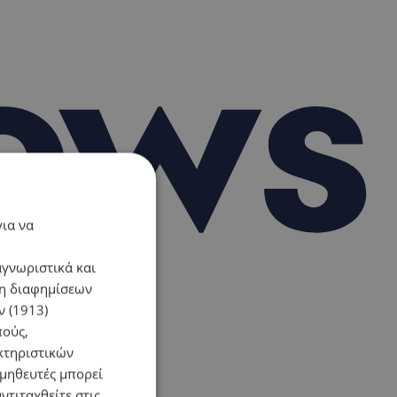
για να
αγνωριστικά και
ση διαφημίσεων
 (1913)
πούς,
κτηριστικών
ομηθευτές μπορεί
ντιταχθείτε στις