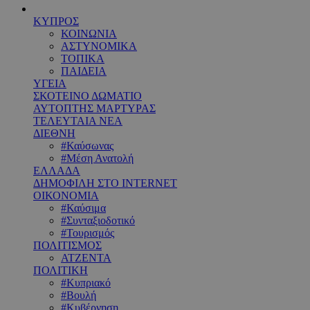
ΚΥΠΡΟΣ
ΚΟΙΝΩΝΙΑ
ΑΣΤΥΝΟΜΙΚΑ
ΤΟΠΙΚΑ
ΠΑΙΔΕΙΑ
ΥΓΕΙΑ
ΣΚΟΤΕΙΝΟ ΔΩΜΑΤΙΟ
ΑΥΤΟΠΤΗΣ ΜΑΡΤΥΡΑΣ
ΤΕΛΕΥΤΑΙΑ ΝΕΑ
ΔΙΕΘΝΗ
#Καύσωνας
#Μέση Ανατολή
ΕΛΛΑΔΑ
ΔΗΜΟΦΙΛΗ ΣΤΟ INTERNET
ΟΙΚΟΝΟΜΙΑ
#Καύσιμα
#Συνταξιοδοτικό
#Τουρισμός
ΠΟΛΙΤΙΣΜΟΣ
ΑΤΖΕΝΤΑ
ΠΟΛΙΤΙΚΗ
#Κυπριακό
#Βουλή
#Κυβέρνηση