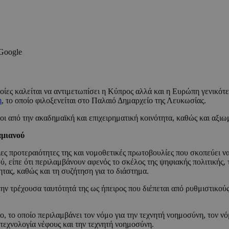
 Google
οποίες καλείται να αντιμετωπίσει η Κύπρος αλλά και η Ευρώπη γενικό
m
, το οποίο φιλοξενείται στο Παλαιό Δημαρχείο της Λευκωσίας.
 από την ακαδημαϊκή και επιχειρηματική κοινότητα, καθώς και αξι
αμιανού
ες προτεραιότητες της και νομοθετικές πρωτοβουλίες που σκοπεύει ν
, είπε ότι περιλαμβάνουν αφενός το σκέλος της ψηφιακής πολιτικής, 
τας, καθώς και τη συζήτηση για το διάστημα.
 τρέχουσα ταυτότητά της ως ήπειρος που διέπεται από ρυθμιστικούς κ
, το οποίο περιλαμβάνει τον νόμο για την τεχνητή νοημοσύνη, τον νόμ
 τεχνολογία νέφους και την τεχνητή νοημοσύνη.