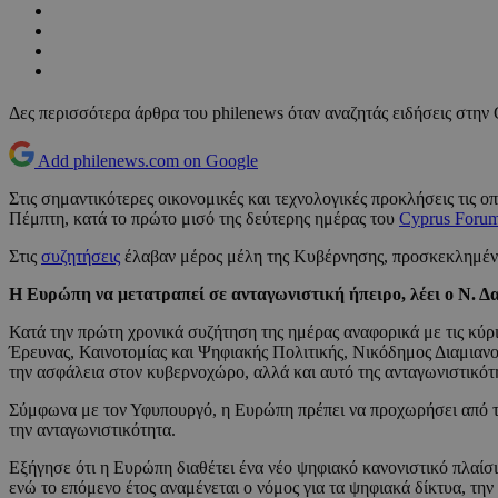
Δες περισσότερα άρθρα του philenews όταν αναζητάς ειδήσεις στην
Add philenews.com on Google
Στις σημαντικότερες οικονομικές και τεχνολογικές προκλήσεις τις 
Πέμπτη, κατά το πρώτο μισό της δεύτερης ημέρας του
Cyprus Foru
Στις
συζητήσεις
έλαβαν μέρος μέλη της Κυβέρνησης, προσκεκλημένοι
Η Ευρώπη να μετατραπεί σε ανταγωνιστική ήπειρο, λέει ο Ν. Δ
Κατά την πρώτη χρονικά συζήτηση της ημέρας αναφορικά με τις κύρι
Έρευνας, Καινοτομίας και Ψηφιακής Πολιτικής, Νικόδημος Διαμιανού
την ασφάλεια στον κυβερνοχώρο, αλλά και αυτό της ανταγωνιστικότη
Σύμφωνα με τον Υφυπουργό, η Ευρώπη πρέπει να προχωρήσει από την
την ανταγωνιστικότητα.
Εξήγησε ότι η Ευρώπη διαθέτει ένα νέο ψηφιακό κανονιστικό πλαίσιο
ενώ το επόμενο έτος αναμένεται ο νόμος για τα ψηφιακά δίκτυα, την