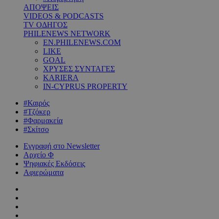
ΑΠΟΨΕΙΣ
VIDEOS & PODCASTS
TV ΟΔΗΓΟΣ
PHILENEWS NETWORK
EN.PHILENEWS.COM
LIKE
GOAL
ΧΡΥΣΕΣ ΣΥΝΤΑΓΕΣ
KARIERA
IN-CYPRUS PROPERTY
#Καιρός
#Τζόκερ
#Φαρμακεία
#Σκίτσο
Εγγραφή στο Newsletter
Αρχείο Φ
Ψηφιακές Εκδόσεις
Αφιερώματα