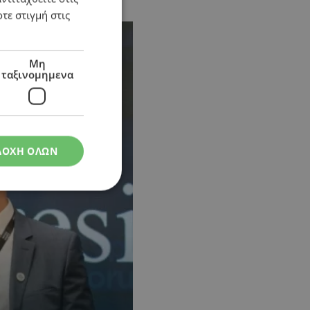
τε στιγμή στις
Μη
ταξινομημενα
ΔΟΧΗ ΟΛΩΝ